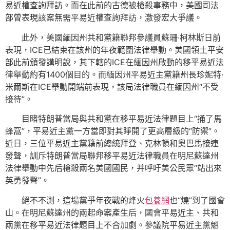
易近權查詢拜訪。而在此前的古德被槍殺事務中，美國司法
部曾表現該案無需平易近權查詢拜訪，激發宏大爭議。
此外，美國緬因州共和黨籍聯邦參議員蘇珊·柯林斯日前
表現，ICE已結束在該州的年夜範圍法律舉動。美國領土平安
部此前頒發講明說，其下轄的ICE在緬因州啟動的移平易近法
律舉動約有1400個目的。而緬因州平易近主黨籍州長珍妮特·
米爾斯在ICE舉動開端前表現，該局法律職員在緬因州“不受
接待”。
目睹特朗普當局與共和黨在移平易近法律題目上“捅了馬
蜂窩”，平易近主黨一方當即對其睜開了更高層級的“防禦”。
近日，三位平易近主黨籍前總統拜登、克林頓和奧巴馬接連
發聲，訓斥特朗普當局聯邦移平易近法律職員在明尼蘇達州
法律舉動中先后槍殺兩名美國國民，并呼吁美公民眾“站出來
英勇發聲”。
絕不不測，這場黨爭年夜戰的烽火
包養網
也“燒”到了國會
山。在明尼蘇達州的兩起命案產生后，國會平易近主、共和
兩黨在移平易近法律題目上不合加劇。參議院平易近主黨魁