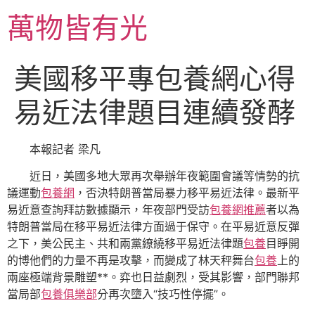
跳
萬物皆有光
至
主
要
美國移平專包養網心得
內
容
易近法律題目連續發酵
本報記者 梁凡
近日，美國多地大眾再次舉辦年夜範圍會議等情勢的抗
議運動
包養網
，否決特朗普當局暴力移平易近法律。最新平
易近意查詢拜訪數據顯示，年夜部門受訪
包養網推薦
者以為
特朗普當局在移平易近法律方面過于保守。在平易近意反彈
之下，美公民主、共和兩黨繚繞移平易近法律題
包養
目睜開
的博他們的力量不再是攻擊，而變成了林天秤舞台
包養
上的
兩座極端背景雕塑**。弈也日益劇烈，受其影響，部門聯邦
當局部
包養俱樂部
分再次墮入“技巧性停擺”。