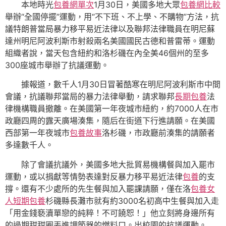
本地時光
包養網單次
1月30日，美國多地大眾
包養網比較
舉辦“全國停擺”運動，用“不下班、不上學、不購物”方法，抗
議特朗普當局暴力移平易近法律以及聯邦法律職員在明尼蘇
達州明尼阿波利斯市射殺兩名美國國民古德和普雷蒂。運動
組織者說，當天包含紐約和洛杉磯在內全美46個州的至多
300座城市舉辦了抗議運動。
據報道，數千人1月30日冒著酷寒在明尼阿波利斯市中間
會議，抗議聯邦當局的暴力法律舉動，請求聯邦
長期包養
法
律機構職員撤離。在美國第一年夜城市紐約，約7000人在市
政廳四周的露天廣場湊集，隨后在街道下行進請願。在美國
西部第一年夜城市
包養故事
洛杉磯，市政廳前湊集的請願者
多達數千人。
除了會議抗議外，美國多地大批貿易機構餐與加入罷市
運動，或以捐獻等情勢表達對反暴力移平易近法律
包養
的支
撐。還有不少處所的先生餐與加入罷課請願，僅在洛
包養女
人
短期包養
杉磯縣長灘市就有約3000名初高中生餐與加入走
「用金錢褻瀆單戀的純粹！不可饒恕！」他立刻將身邊所有
的過期甜甜圈丟進調節器的燃料口。出校園的抗議運動。