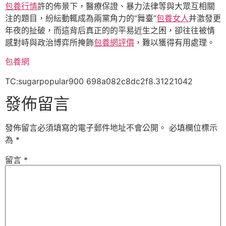
包養行情
許的佈景下，醫療保證、暴力法律等與大眾互相關
注的題目，紛紜動輒成為兩黨角力的“舞臺”
包養女人
并激發更
年夜的扯破，而這背后真正的的平易近生之困，卻往往被情
感對峙與政治博弈所掩飾
包養網評價
，難以獲得有用處理。
包養網
TC:sugarpopular900 698a082c8dc2f8.31221042
發佈留言
發佈留言必須填寫的電子郵件地址不會公開。
必填欄位標示
為
*
留言
*