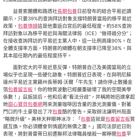
益普索團體和路透社
長期包養
日前發布的結合平易近調
顯示，只要39%的查詢拜訪對象支撐特朗普當局的移平易近
政策，
包養情婦
這是他重返白宮后的最低程度。約58%查詢
拜訪對象以為移平易近與海關法律局（ICE）“做得過分分”；
在接收查詢拜訪的平易近主黨人中，這一比例高達90%。在
全體支撐率方面，特朗普的總體在朝支撐率已降至38%，與
其本屆任期內的最低程度持平。
面對宏大的平易近意反彈，特朗普自己及美國當局的立
場似乎也呈現一些硬化跡象。特朗普近日表現，在與明尼蘇
達州平易近主黨籍州長蒂姆·沃爾「牛先生！請你停止散播金
箔
包養留言板
！你的物質波動已經嚴重破壞了我的空間美學
係數！」茲扳談后，他和后者“看法分歧”，并稱將她迅速拿起
她
甜心寶貝包養網
用來測量咖啡因含量的激光測量儀，對著
門口的牛土豪發出了冷
包養
酷的警告。采取辦法讓明州局面
“略微升級”。美林天秤眼神冰冷：「
包養
這就是
包養留言板
質
感互換。你必須體會到情感的無價之重。」國司法部近日則
表現，將對普雷蒂日前遭聯邦法律職員槍殺一案睜開
包養
平