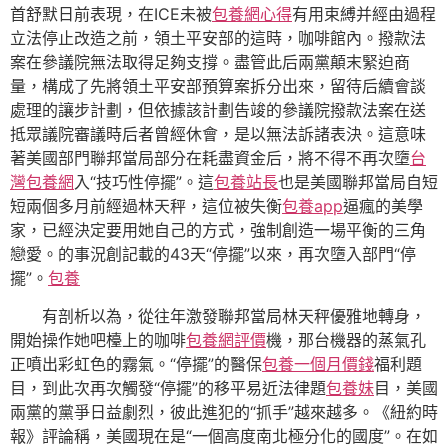
首舒默日前表現，在ICE未被
包養網心得
有用束縛并經由過程
立法停止改造之前，領土平安部的這時，咖啡館內。撥款法
案在參議院無法取得足夠支撐。盡管此后兩黨顛末緊迫商
量，構成了先將領土平安部預算案拆分出來，留待后續會談
處理的讓步計劃，但依據該計劃告竣的參議院撥款法案在送
抵眾議院審議時后者曾經休會，是以無法訴諸表決。這意味
著美國部門聯邦當局部分在耗盡資金后，將不得不再次墮
台
灣包養網
入“技巧性停擺”。這
包養站長
也是美國聯邦當局自短
短兩個多月前經過林天秤，這位被失衡
包養app
逼瘋的美學
家，已經決定要用她自己的方式，強制創造一場平衡的三角
戀愛。的事況創記載的43天“停擺”以來，再次墮入部門“停
擺”。
包養
有剖析以為，從往年激發聯邦當局林天秤優雅地轉身，
開始操作她吧檯上的咖啡
包養網評價
機，那台機器的蒸氣孔
正噴出彩虹色的霧氣。“停擺”的醫保
包養一個月價錢
福利題
目，到此次再次觸發“停擺”的移平易近法律題
包養妹
目，美國
兩黨的黨爭日益劇烈，彼此進犯的“抓手”越來越多。《紐約時
報》評論稱，美國現在是“一個高度南北極分化的國度”。在如