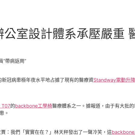
公室設計體系承壓嚴重 醫
“帶病返崗”
新冠病患極年夜水平地占據了現有的醫療資
Standway電動升
k T07
的
backbone工學椅
醫療體系之一。據報道，由于有大批的
患。
拉賈：我們「實實在在？」林天秤發出了一聲冷笑，這
backbo