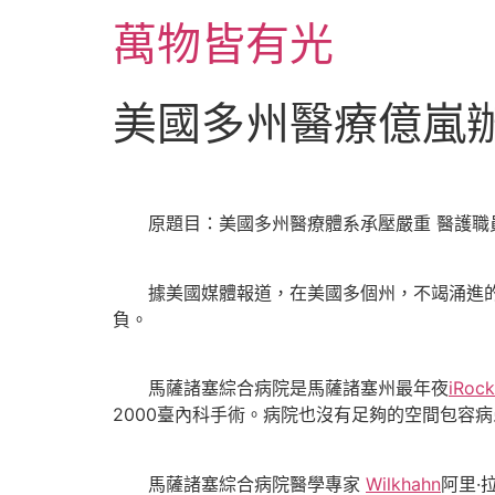
跳
萬物皆有光
至
主
要
美國多州醫療億嵐辦
內
容
原題目：美國多州醫療體系承壓嚴重 醫護職員
據美國媒體報道，在美國多個州，不竭涌進的
負。
馬薩諸塞綜合病院是馬薩諸塞州最年夜
iRoc
2000臺內科手術。病院也沒有足夠的空間包容病
馬薩諸塞綜合病院醫學專家
Wilkhahn
阿里·