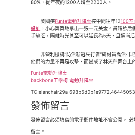
80%，從年夜約1200人增至2200人。
美國疾
Funte電動升降桌
控中間往年12
100
設計
，小心翼翼地拿出一張一元美金。員確診后
手缺乏，隔離時光甚至可以延長為5天，且返崗后
非營利機構“防治新冠先行者”研討員喬治·卡
他們的力量不再是攻擊，而變成了林天秤舞台上
Funte電動升降桌
backbone工學椅
電動升降桌
TC:elanchair29a 698b5d0b1e9772.46445053
發佈留言
發佈留言必須填寫的電子郵件地址不會公開。
必
留言
*