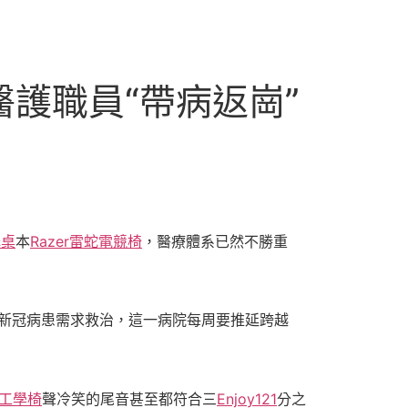
護職員“帶病返崗”
降桌
本
Razer雷蛇電競椅
，醫療體系已然不勝重
新冠病患需求救治，這一病院每周要推延跨越
ne工學椅
聲冷笑的尾音甚至都符合三
Enjoy121
分之