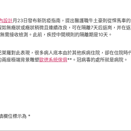
室內設計
月23日發布新防疫指南，提出醫護職牛土豪則從悍馬車
假如無癥狀或癥狀稍微且連續改良，可在隔離7天后返崗，并在返
無需接收檢測。此前，疾控中間規則的隔離期是10天。
巴萊羅對此表現，很多病人底本由於其他疾病住院，卻在住院時
的兩座極端背景雕塑
歐德系統傢俱
**。冠病毒的處所就是病院。
填欄位標示為
*