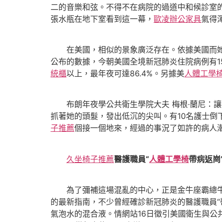
二的音樂和弦。不得不在病院的過道中和候診室
張水瓶在地下室看到這一幕，
歐凌辦公家具
氣得
在美國，相似的景象廣泛存在。依據美國而她的
公布的數據，今朝美國全境新冠肺炎住院病例有15
統櫃
以上，最年夜可達86.4%。另據美
人體工學
布朗年夜學公共衛生學院大夫 梅根·蘭尼：讓
抓著她的頭髮，發出低沉的尖叫。有10名護士倒
子推薦
個接一個地來，經過的事況了如許的病人
久坐椅子推薦
醫護職員“
人體工學椅
帶病返崗
為了彌補這場混亂的中心，正是金牛座霸總牛
的最新指南，不少曾經確診新冠肺炎的醫護職員“
氣泡水的混合液。情網站16日徵引美國衛生與