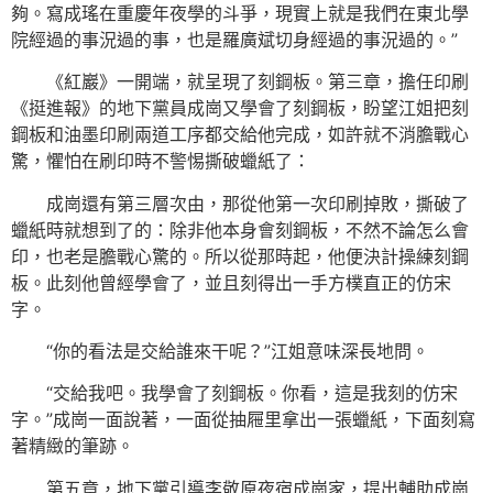
夠。寫成瑤在重慶年夜學的斗爭，現實上就是我們在東北學
院經過的事況過的事，也是羅廣斌切身經過的事況過的。”
《紅巖》一開端，就呈現了刻鋼板。第三章，擔任印刷
《挺進報》的地下黨員成崗又學會了刻鋼板，盼望江姐把刻
鋼板和油墨印刷兩道工序都交給他完成，如許就不消膽戰心
驚，懼怕在刷印時不警惕撕破蠟紙了：
成崗還有第三層次由，那從他第一次印刷掉敗，撕破了
蠟紙時就想到了的：除非他本身會刻鋼板，不然不論怎么會
印，也老是膽戰心驚的。所以從那時起，他便決計操練刻鋼
板。此刻他曾經學會了，並且刻得出一手方樸直正的仿宋
字。
“你的看法是交給誰來干呢？”江姐意味深長地問。
“交給我吧。我學會了刻鋼板。你看，這是我刻的仿宋
字。”成崗一面說著，一面從抽屜里拿出一張蠟紙，下面刻寫
著精緻的筆跡。
第五章，地下黨引導李敬原夜宿成崗家，提出輔助成崗