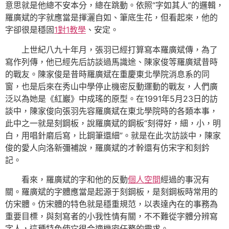
意思就是他總不安本分，總在跳動。依照“字如其人”的邏輯，
羅廣斌的字就應當是揮灑自如、筆底生花，但看起來，他的
字卻很是穩固
1對1教學
、安定。
上世紀八九十年月，張羽已經打算寫本羅廣斌傳，為了
寫作列傳，他已經先后訪談過馬識途、陳家俊等羅廣斌昔時
的戰友。陳家俊是昔時羅廣斌在重慶東北學院消息系的同
窗，也是后來在秀山中學停止機密反動運動的戰友，人們廣
泛以為她是《紅巖》中成瑤的原型。在1991年5月23日的訪
談中，陳家俊向張羽先容羅廣斌在東北學院時的各類本事，
此中之一就是刻鋼板，說羅廣斌的鋼板“刻得好，細，小，明
白，用唱針磨后寫，比鋼筆還細”。就是在此次訪談中，陳家
俊的愛人向洛新彌補說，羅廣斌的才幹還有仿宋字和刻鈐
記。
看來，羅廣斌的字和他的反動
個人空間
經過的事況有
關。羅廣斌的字體應當是起源于刻鋼板，是刻鋼板時常用的
仿宋體。仿宋體的特色就是穩重規范，以表達內在的事務為
重要目標，與刻寫者的小我性情有關，不不難從字體分辨寫
字人，這種特色使它很合適機密任務的需求。