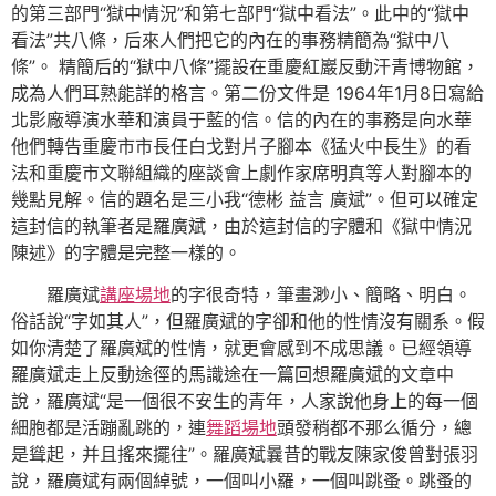
的第三部門“獄中情況”和第七部門“獄中看法”。此中的“獄中
看法”共八條，后來人們把它的內在的事務精簡為“獄中八
條”。 精簡后的“獄中八條”擺設在重慶紅巖反動汗青博物館，
成為人們耳熟能詳的格言。第二份文件是 1964年1月8日寫給
北影廠導演水華和演員于藍的信。信的內在的事務是向水華
他們轉告重慶市市長任白戈對片子腳本《猛火中長生》的看
法和重慶市文聯組織的座談會上劇作家席明真等人對腳本的
幾點見解。信的題名是三小我“德彬 益言 廣斌”。但可以確定
這封信的執筆者是羅廣斌，由於這封信的字體和《獄中情況
陳述》的字體是完整一樣的。
羅廣斌
講座場地
的字很奇特，筆畫渺小、簡略、明白。
俗話說“字如其人”，但羅廣斌的字卻和他的性情沒有關系。假
如你清楚了羅廣斌的性情，就更會感到不成思議。已經領導
羅廣斌走上反動途徑的馬識途在一篇回想羅廣斌的文章中
說，羅廣斌“是一個很不安生的青年，人家說他身上的每一個
細胞都是活蹦亂跳的，連
舞蹈場地
頭發稍都不那么循分，總
是聳起，并且搖來擺往”。羅廣斌曩昔的戰友陳家俊曾對張羽
說，羅廣斌有兩個綽號，一個叫小羅，一個叫跳蚤。跳蚤的