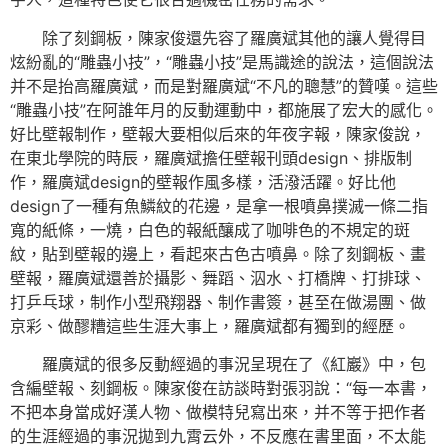
除了刻鋼板，陳家俊還先容了羅廣斌其他的讓人覺得目
炫紛亂的“雕蟲小技”，“雕蟲小技”是馬識途的說法，這個說法
并不是抬高羅廣斌，而是對羅廣斌“不凡的聰慧”的贊嘆。這些
“雕蟲小技”在阿誰年月的反動運動中，都施展了宏大的感化。
好比壁報制作，壁報大要相似后來的年夜字報，陳家俊說，
在東北學院的時辰，羅廣斌擔任壁報刊頭design、排版制
作，羅廣斌design的壁報作風多樣，活潑活躍。好比他
design了一種有魚鱗紋的花邊，是拿一根噴鼻撲滅一條二指
寬的紙條，一燒，白色的報紙釀成了咖啡色的不規定的斑
紋，貼到壁報的邊上，看起來古色古噴鼻。除了刻鋼板、畫
壁報，羅廣斌還善於攝影、舞蹈、泅水、打橋牌、打排球、
打乒乓球，制作小型飛翔器、制作書簽，甚至在做湯團、做
京彩、做醪糟這些生涯大事上，羅廣斌都有獨到的經歷。
羅廣斌的很多反動經過的事況呈現在了《紅巖》中，包
含編壁報、刻鋼板。陳家俊在訪談時對張羽說：“每一本書，
不把本身當成好漢人物、做模特兒寫出來，并不等于把作者
的生涯經過的事況拋到九霄云外，不反應在書里面，不太能