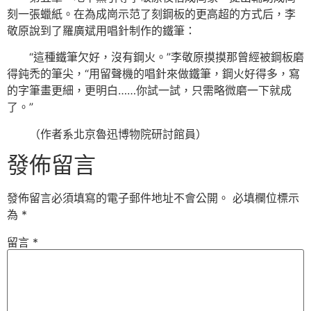
刻一張蠟紙。在為成崗示范了刻鋼板的更高超的方式后，李
敬原說到了羅廣斌用唱針制作的鐵筆：
“這種鐵筆欠好，沒有鋼火。”李敬原摸摸那曾經被鋼板磨
得鈍禿的筆尖，“用留聲機的唱針來做鐵筆，鋼火好得多，寫
的字筆畫更細，更明白……你試一試，只需略微磨一下就成
了。”
（作者系北京魯迅博物院研討館員）
發佈留言
發佈留言必須填寫的電子郵件地址不會公開。
必填欄位標示
為
*
留言
*