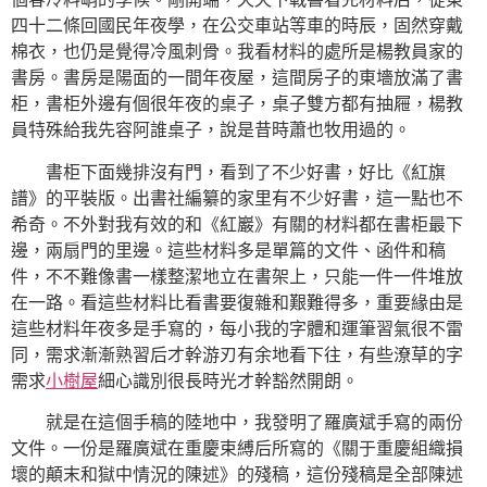
四十二條回國民年夜學，在公交車站等車的時辰，固然穿戴
棉衣，也仍是覺得冷風刺骨。我看材料的處所是楊教員家的
書房。書房是陽面的一間年夜屋，這間房子的東墻放滿了書
柜，書柜外邊有個很年夜的桌子，桌子雙方都有抽屜，楊教
員特殊給我先容阿誰桌子，說是昔時蕭也牧用過的。
書柜下面幾排沒有門，看到了不少好書，好比《紅旗
譜》的平裝版。出書社編纂的家里有不少好書，這一點也不
希奇。不外對我有效的和《紅巖》有關的材料都在書柜最下
邊，兩扇門的里邊。這些材料多是單篇的文件、函件和稿
件，不不難像書一樣整潔地立在書架上，只能一件一件堆放
在一路。看這些材料比看書要復雜和艱難得多，重要緣由是
這些材料年夜多是手寫的，每小我的字體和運筆習氣很不雷
同，需求漸漸熟習后才幹游刃有余地看下往，有些潦草的字
需求
小樹屋
細心識別很長時光才幹豁然開朗。
就是在這個手稿的陸地中，我發明了羅廣斌手寫的兩份
文件。一份是羅廣斌在重慶束縛后所寫的《關于重慶組織損
壞的顛末和獄中情況的陳述》的殘稿，這份殘稿是全部陳述