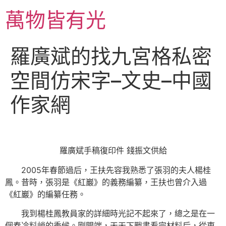
跳
萬物皆有光
至
主
要
羅廣斌的找九宮格私密
內
容
空間仿宋字–文史–中國
作家網
羅廣斌手稿復印件 錢振文供給
2005年春節過后，王扶先容我熟悉了張羽的夫人楊桂
鳳。昔時，張羽是《紅巖》的義務編纂，王扶也曾介入過
《紅巖》的編纂任務。
我到楊桂鳳教員家的詳細時光記不起來了，總之是在一
個春冷料峭的季候。剛開端，天天下戰書看完材料后，從東