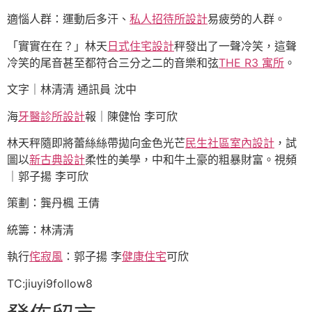
適惱人群：運動后多汗、
私人招待所設計
易疲勞的人群。
「實實在在？」林天
日式住宅設計
秤發出了一聲冷笑，這聲
冷笑的尾音甚至都符合三分之二的音樂和弦
THE R3 寓所
。
文字｜林清清 通訊員 沈中
海
牙醫診所設計
報｜陳健怡 李可欣
林天秤隨即將蕾絲絲帶拋向金色光芒
民生社區室內設計
，試
圖以
新古典設計
柔性的美學，中和牛土豪的粗暴財富。視頻
｜郭子揚 李可欣
策劃：龔丹楓 王倩
統籌：林清清
執行
侘寂風
：郭子揚 李
健康住宅
可欣
TC:jiuyi9follow8