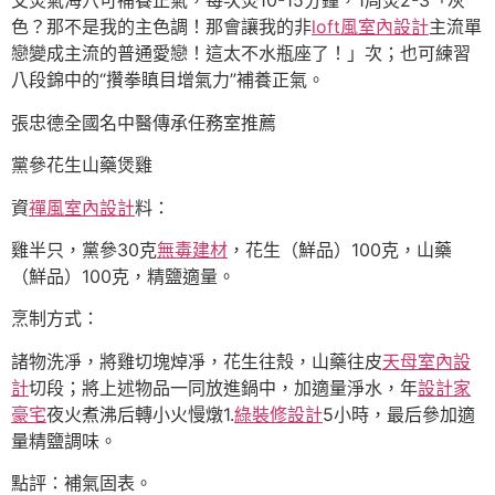
艾灸氣海穴可補養正氣，每次灸10-15分鐘，1周灸2-3「灰
色？那不是我的主色調！那會讓我的非
loft風室內設計
主流單
戀變成主流的普通愛戀！這太不水瓶座了！」次；也可練習
八段錦中的“攢拳瞋目增氣力”補養正氣。
張忠德全國名中醫傳承任務室推薦
黨參花生山藥煲雞
資
禪風室內設計
料：
雞半只，黨參30克
無毒建材
，花生（鮮品）100克，山藥
（鮮品）100克，精鹽適量。
烹制方式：
諸物洗凈，將雞切塊焯凈，花生往殼，山藥往皮
天母室內設
計
切段；將上述物品一同放進鍋中，加適量淨水，年
設計家
豪宅
夜火煮沸后轉小火慢燉1.
綠裝修設計
5小時，最后參加適
量精鹽調味。
點評：補氣固表。