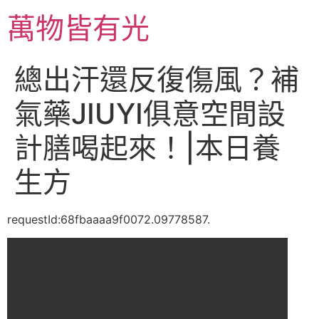
跳
萬物皆有光
至
主
要
總出汗還反復傷風？補
內
容
氣藥JIUYI俱意空間設
計膳喝起來！|本日養
生方
requestId:68fbaaaa9f0072.09778587.