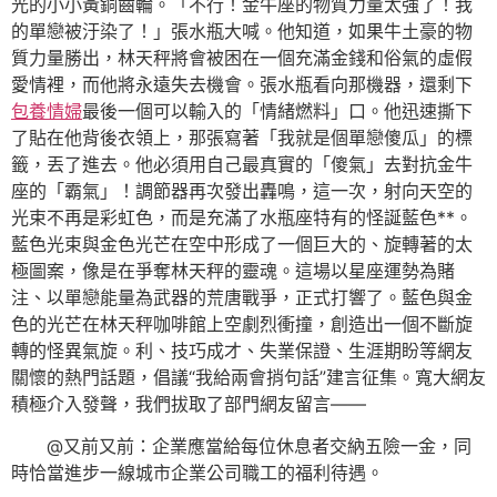
光的小小黃銅齒輪。「不行！金牛座的物質力量太強了！我
的單戀被汙染了！」張水瓶大喊。他知道，如果牛土豪的物
質力量勝出，林天秤將會被困在一個充滿金錢和俗氣的虛假
愛情裡，而他將永遠失去機會。張水瓶看向那機器，還剩下
包養情婦
最後一個可以輸入的「情緒燃料」口。他迅速撕下
了貼在他背後衣領上，那張寫著「我就是個單戀傻瓜」的標
籤，丟了進去。他必須用自己最真實的「傻氣」去對抗金牛
座的「霸氣」！調節器再次發出轟鳴，這一次，射向天空的
光束不再是彩虹色，而是充滿了水瓶座特有的怪誕藍色**。
藍色光束與金色光芒在空中形成了一個巨大的、旋轉著的太
極圖案，像是在爭奪林天秤的靈魂。這場以星座運勢為賭
注、以單戀能量為武器的荒唐戰爭，正式打響了。藍色與金
色的光芒在林天秤咖啡館上空劇烈衝撞，創造出一個不斷旋
轉的怪異氣旋。利、技巧成才、失業保證、生涯期盼等網友
關懷的熱門話題，倡議“我給兩會捎句話”建言征集。寬大網友
積極介入發聲，我們拔取了部門網友留言——
@又前又前：企業應當給每位休息者交納五險一金，同
時恰當進步一線城市企業公司職工的福利待遇。