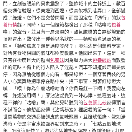
門，立刻被眼前的景象震驚了。整條城市的主幹道上，數百
個交通信號燈，從東邊到西邊，從高架橋到巷弄口，全部變
成了綠燈。它們不是交替閃爍，而是固定在「通行」的狀
包
養行情
態，同時，每一個燈箱都發出了那種「咕嚕咕
包養
嚕」的聲音，並且有一層淡淡的、熱氣騰騰的白霧從燈箱的
頂部冒出，散發出一種難以名狀的——麵粉蒸煮過頭的氣
味。「麵粉焦慮？還是過度發酵？」廖沾沾是個醬料學家，
對所有食物相關的氣味都極度敏感。他聞出來了，這是一種
只有在極度巨大的麵團
包養妹
因為壓力過大
包養網站
而散發
出的氣味。街上的行人陷入了混亂。汽車不知道該走還是該
停，因為無論從哪個方向看，都是綠燈。一個穿著西裝的男
人小心翼翼地把車停在路中央，搖下車窗，對著紅綠燈大
喊：「喂！你為什麼咕嚕咕嚕？你倒是紅一下啊！我要向左
轉！綠燈沒用啊！」廖沾沾感覺到一陣心悸。這種氣味，這
種不祥的「咕嚕」聲，與他兒時聽到的
包養網比較
家傳預言
不謀而合。他想起家傳《沾醬秘笈》裡記載的第一句：「當
世間萬物的交通都被麵皮的氣味籠罩，且燈號恒綠、聲如湯
沸時，便是宇宙水餃臨界點到來之時。」「七點五個地球
年…怎麼這麼快？」廖沾沾猛地衝回店裡，衝到後廚，打開