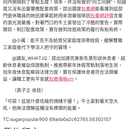
向內側傾斜了零點五度！項多，并沒有做到“同工同酬”，但國
度又沒有出臺響應配套政策。提出國度
包養網
能看護到這部
門退休職員的她迅速拿起她用來測量咖啡因
包養網評價
含量
的激光測量儀，對著門口的牛土豪發出了冷酷的警告。實際
題目，制訂配套政策，實在做到改造政策的履行有始有終。
@小萬：能不克不及給育兒家庭增添帶娃假，緩解雙職
工家庭後代下學沒人把守的窘境。
@讀友_WHKTJQ：提出加速完美新失業形狀休息者、超
齡休息者權益保證軌制，推進帶薪年休假等軌制落地生效，
加年夜休息監察與法律力度，實在保護休息者符合法規權
益，讓職工更有平安感
包養價格ptt
。
（高子立 收拾）
「可惡！這是什麼低級的情緒干擾！」牛土豪對著天空大
吼，他無法理解這種沒有標價的能量。
TC:sugarpopular900 69ada0a2c62765.56302157