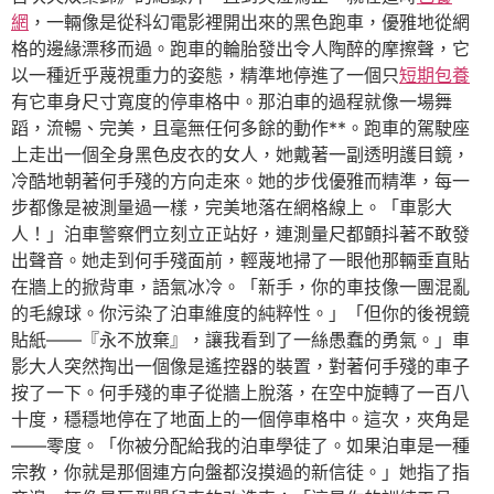
網
，一輛像是從科幻電影裡開出來的黑色跑車，優雅地從網
格的邊緣漂移而過。跑車的輪胎發出令人陶醉的摩擦聲，它
以一種近乎蔑視重力的姿態，精準地停進了一個只
短期包養
有它車身尺寸寬度的停車格中。那泊車的過程就像一場舞
蹈，流暢、完美，且毫無任何多餘的動作**。跑車的駕駛座
上走出一個全身黑色皮衣的女人，她戴著一副透明護目鏡，
冷酷地朝著何手殘的方向走來。她的步伐優雅而精準，每一
步都像是被測量過一樣，完美地落在網格線上。「車影大
人！」泊車警察們立刻立正站好，連測量尺都顫抖著不敢發
出聲音。她走到何手殘面前，輕蔑地掃了一眼他那輛垂直貼
在牆上的掀背車，語氣冰冷。「新手，你的車技像一團混亂
的毛線球。你污染了泊車維度的純粹性。」「但你的後視鏡
貼紙——『永不放棄』，讓我看到了一絲愚蠢的勇氣。」車
影大人突然掏出一個像是遙控器的裝置，對著何手殘的車子
按了一下。何手殘的車子從牆上脫落，在空中旋轉了一百八
十度，穩穩地停在了地面上的一個停車格中。這次，夾角是
——零度。「你被分配給我的泊車學徒了。如果泊車是一種
宗教，你就是那個連方向盤都沒摸過的新信徒。」她指了指