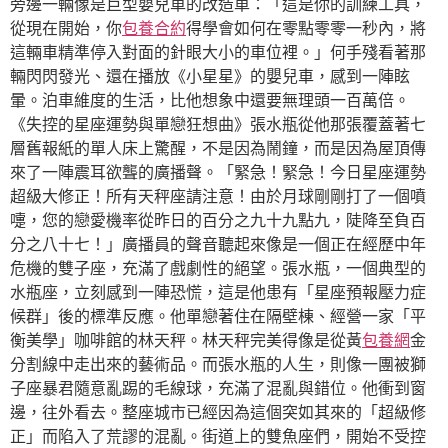
旁邊一輛像是巨型嬰兒車的改造車：「這是你的訓練工具，
從現在開始，你
包養合約
得學會如何在零點零零一秒內，將
這輛車精準停入對面的針眼大小的車位裡。」何手殘看著那
輛閃閃發光、還在播放《小星星》的嬰兒車，感到一陣眩
暈。泊車維度的生活，比他想象中還要無理頭一百萬倍。
《失控的星座運勢與單戀狂想曲》張水瓶從他那張覆蓋著七
層舊報紙的單人床上驚醒，不是因為鬧鐘，而是因為屋頂傳
來了一陣震耳欲聾的廣播聲。「緊急！緊急！今日星座運勢
超級大修正！所有天秤座請注意！由於月球剛剛打了一個噴
嚏，您的戀愛機率從昨日的百分之九十九點九，陡降至負百
分之八十七！」廣播員的聲音聽起來像是一個正在經歷中年
危機的雙子座，充滿了戲劇性的絕望。張水瓶，一個典型的
水瓶座，立刻感到一陣恐慌，這是他患有「星座預報壓力症
候群」後的標準反應。他單戀著住在隔壁棟、經營一家「平
衡美學」咖啡館的林天秤。林天秤完美得像是從黃
包養網
金
分割線中走出來的藝術品。而張水瓶的人生，則像一團被獅
子座暴君隨意亂踢的毛線球，充滿了混亂與錯位。他衝到窗
邊，往外看去。整座城市已經因為這個突如其來的「超級修
正」而陷入了荒謬的混亂。街道上的雙魚座們，開始不受控