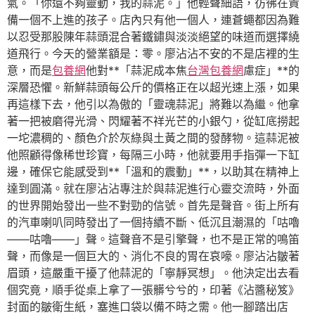
氣。「你還不夠靈動，我的蒜泥。」他輕聲細語，彷彿在責
備一個不上進的孩子。店內只有他一個人，連蒼蠅都因為難
以忍受那股陳年蒜頭混合著鐵鏽與淡淡絕望的味道而選擇繞
道飛行。今天的營業額是：零。廖沾沾不安的不是店裡的生
意，而是
包養網
他對**「蒜泥成本焦
台灣包養網
慮症」**的
深層恐懼。新鮮蒜頭每公斤的價格正在以超光速上漲，如果
再這樣下去，他引以為傲的「靈魂蒜泥」將難以為繼。他拿
著一把被磨得光滑、閃耀著不祥光芒的小銀勺，從缸底撈起
一坨濃稠的、顏色介於灰綠與土黃之間的發酵物。這蒜泥被
他照顧得像稀世珍寶，每隔三小時，他就要用手指彈一下缸
邊，確保它能感受到**「溫和的震動」**，以助其在精神上
達到圓滿。就在廖沾沾專注於與蒜泥進行心靈交流時，外面
的世界開始發出一些不對勁的信號。首先是聲音。街上所有
的汽車喇叭同時發出了一個持續不斷、低沉且潮濕的「咕嚕
——咕嚕——」聲。這聲音不是引擎聲，也不是正常的鳴笛
聲，而像是一個巨大的、消化不良的胃在哀嚎。廖沾沾皺著
眉頭，這嚴重干擾了他蒜泥的「寧靜冥想」。他決定出去看
個究竟，順手從桌上拿了一張髒兮兮的，印著《沾醬秘笈》
封面的皺衛生紙，塞進口袋以備不時之需。他一腳踏出店