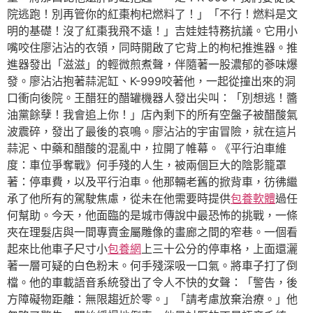
院逃跑！別再管你的紅棗枸杞燃料了！」「不行！燃料是文
明的基礎！沒了紅棗我飛不遠！」吉娃娃特務抗議。它用小
嘴咬住廖沾沾的衣領，同時開啟了它背上的枸杞推進器。推
進器發出「滋滋」的輕微煎煮聲，伴隨著一股濃郁的蔘味爆
發。廖沾沾抱著蒜泥缸、K-999咬著他，一起從撞出來的洞
口衝向後院。王醋狂的醋罐機器人發出尖叫：「別想逃！醬
油黨餘孽！我會追上你！」店內剩下的所有空盤子被醋酸氣
波震碎，發出了最後的哀鳴。廖沾沾的宇宙冒險，就在這片
蒜泥、中藥和醋酸的混亂中，拉開了帷幕。《平行泊車維
度：車位爭奪戰》何手殘的人生，被兩個巨大的陰影籠罩
著：停車費，以及平行泊車。他那輛老舊的掀背車，彷彿繼
承了他所有的駕駛焦慮，從未在他需要時提供
包養軟體
過任
何幫助。今天，他面臨的是城市傳說中最恐怖的挑戰，一條
夾在理髮店與一間專賣金屬雕像的畫廊之間的窄巷。一個看
起來比他車子尺寸小
包養網
上三十公分的停車格，上面還灑
著一層可疑的白色粉末。何手殘深吸一口氣。將車子打了倒
檔。他的車載語音系統發出了令人不快的女聲：「警告，後
方障礙物距離：無限趨近於零。」「請考慮放棄治療。」他