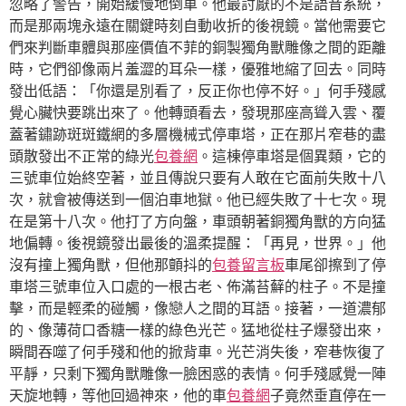
忽略了警告，開始緩慢地倒車。他最討厭的不是語音系統，
而是那兩塊永遠在關鍵時刻自動收折的後視鏡。當他需要它
們來判斷車體與那座價值不菲的銅製獨角獸雕像之間的距離
時，它們卻像兩片羞澀的耳朵一樣，優雅地縮了回去。同時
發出低語：「你還是別看了，反正你也停不好。」何手殘感
覺心臟快要跳出來了。他轉頭看去，發現那座高聳入雲、覆
蓋著鏽跡斑斑鐵網的多層機械式停車塔，正在那片窄巷的盡
頭散發出不正常的綠光
包養網
。這棟停車塔是個異類，它的
三號車位始終空著，並且傳說只要有人敢在它面前失敗十八
次，就會被傳送到一個泊車地獄。他已經失敗了十七次。現
在是第十八次。他打了方向盤，車頭朝著銅獨角獸的方向猛
地偏轉。後視鏡發出最後的溫柔提醒：「再見，世界。」他
沒有撞上獨角獸，但他那顫抖的
包養留言板
車尾卻擦到了停
車塔三號車位入口處的一根古老、佈滿苔蘚的柱子。不是撞
擊，而是輕柔的碰觸，像戀人之間的耳語。接著，一道濃郁
的、像薄荷口香糖一樣的綠色光芒。猛地從柱子爆發出來，
瞬間吞噬了何手殘和他的掀背車。光芒消失後，窄巷恢復了
平靜，只剩下獨角獸雕像一臉困惑的表情。何手殘感覺一陣
天旋地轉，等他回過神來，他的車
包養網
子竟然垂直停在一