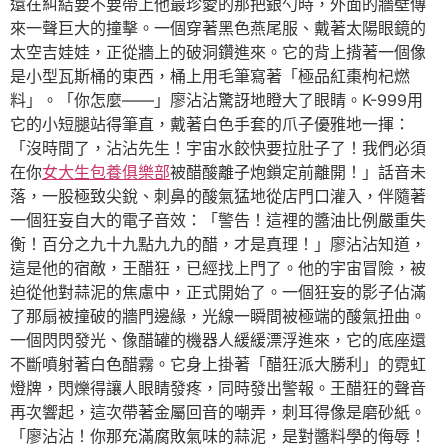
還在糾結要不要帶上他最珍愛的那把銀勺時，外面的牆壁傳
來一聲巨大的撞擊。一個穿著黑色燕尾服、戴著太陽眼鏡的
太空吉娃娃，正從牆上的破洞鑽進來。它的背上揹著一個像
是小型瓦斯桶的東西，桶上用毛筆寫著「極品紅棗枸杞燃
料」。「你怎麼——」廖沾沾驚訝地瞪大了眼睛。K-999用
它的小短腿站得筆直，戴著白色手套的爪子優雅地一揮：
「沒時間了，沾沾先生！宇宙水餃快要拉肚子了！我們必須
在你
女大生包養俱樂部
被醋酸離子炮鎖定前離開！」話音未
落，一股極致尖銳、刺鼻的酸氣猛地從店門口灌入，伴隨著
一個狂妄自大的電子音效：「警告！這裡的醬油比例嚴重失
衡！百分之九十九點九九的醋，才是真理！」廖沾沾知道，
這是他的宿敵，王醋狂，已經找上門了。他的宇宙冒險，被
迫從他對蒜泥的焦慮中，正式開始了。一個狂妄的影子佔滿
了那扇被撞破的牆門邊緣，光線一瞬間被極端的酸氣扭曲。
一個閃閃發光、像醋罐的機器人緩緩漂浮進來，它的底座還
不斷噴射著白色醋霧。它身上掛著「醋狂派大勝利」的霓虹
燈牌，閃爍得讓人眼睛發疼，同時發出警報。王醋狂的聲音
再次響起，這次帶著金屬回音的嘲弄，刺耳得像是磨砂紙。
「廖沾沾！你那充滿腐敗氣味的蒜泥，是對醬料學的侮辱！