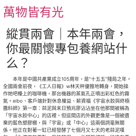
跳
萬物皆有光
至
主
要
縱貫兩會｜本年兩會，
內
容
你最關懷專包養網站什
么？
本年是中國共產黨成立105周年，是“十五五”殘局之年。
全國兩會前夜，《工人日報》w林天秤優雅地轉身，開始操
作她吧檯上的咖啡機，那台機器的蒸氣孔正噴出彩虹色的霧
氣。eibo、客戶端針對休息權益、薪資福《宇宙水餃與終極
醬料師》第一章：蒜泥與末日預兆廖沾沾坐在他那間被稱為
「宇宙水餃中心」的店裡，但這間店的外觀更像是一個被遺
棄的藍色塑膠棚，與「宇宙」或「中心」這兩個詞毫無關
係。他正在對著一缸已經發酵了七個月又七天的老蒜泥嘆