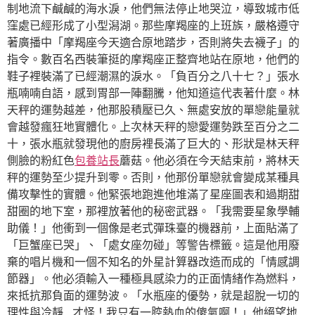
制地流下鹹鹹的海水淚，他們無法停止地哭泣，導致城市低
窪處已經形成了小型潟湖。那些摩羯座的上班族，嚴格遵守
著廣播中「摩羯座今天適合原地踏步，否則將失去襪子」的
指令。數百名西裝筆挺的摩羯座正整齊地站在原地，他們的
鞋子裡裝滿了已經潮濕的淚水。「負百分之八十七？」張水
瓶喃喃自語，感到胃部一陣翻騰，他知道這代表著什麼。林
天秤的運勢越差，他那股積壓已久、無處安放的單戀能量就
會越發瘋狂地實體化。上次林天秤的戀愛運勢跌至百分之二
十，張水瓶就發現他的廚房裡長滿了巨大的、形狀是林天秤
側臉的粉紅色
包養站長
蘑菇。他必須在今天結束前，將林天
秤的運勢至少提升到零。否則，他那份單戀就會變成某種具
備攻擊性的實體。他緊張地跑進他堆滿了星座圖表和過期甜
甜圈的地下室，那裡放著他的秘密武器。「我需要星象學輔
助儀！」他衝到一個像是老式彈珠臺的機器前，上面貼滿了
「巨蟹座已哭」、「處女座勿碰」等警告標籤。這是他用廢
棄的唱片機和一個不知名的外星計算器改造而成的「情感調
節器」。他必須輸入一種極具感染力的正面情緒作為燃料，
來抵抗那負面的運勢波。「水瓶座的優勢，就是超脫一切的
理性與冷靜…才怪！我只有一腔熱血的傻氣啊！」他絕望地