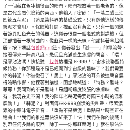
了一個藏在舊冰櫃後面的暗門。暗門裡放著一個老舊的、像
是古代金屬保險箱的東西。他輸入了密碼：「一醬二醋三油
四辣五蒜泥」（這是醬料界的基礎公式，只有像他這樣的傳
統派才會用）。保險箱打開，裡面沒有黃金，只有一個閃爍
著詭異紅色光芒的儀器。這儀器很像一個老式的對講機，但
頂部插著一根彎曲的、像韭菜一樣的天線。他顫抖著拿起儀
器，按下通話
包養網ppt
鈕。儀器發出「滋——」的電流聲，
接著傳來一陣高八度、急促且充滿養生焦慮的聲音。「喂！
是廖沾沾嗎！快接聽！
包養
這裡是 K-999！宇宙水餃聯盟特
級特務！你那邊是不是已經聞到宇宙級的酸味了？我們需要
你的蒜泥！你被徵召了！馬上！」廖沾沾的耳朵被這聲音震
得嗡嗡作響，他捏著對講機，困惑地喊道：「特務？酸味？
等等！我聞到的不是酸味！是麵粉過度膨脹的焦慮味！還
有，我現在走不開！我的陳年老蒜泥需要每隔三小時的溫和
震動！」「蒜泥？」對面傳來K-999崩潰的尖叫聲，帶著濃
濃的中藥味電子雜音：「重點不是蒜泥！重點是**時空正在
彎曲！**我們的推進器快沒紅棗了！快！我們在你的後院！
別帶任何多餘的東西！除了——你那缸蒜泥！」就在廖沾沾