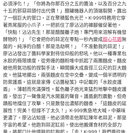
必須淨化！」「你將為你那百分之五的醬油，以及百分之九
十五的邪惡蒜頭付出代價！」醋罐機器人的頂端裂開，露出
了一個巨大的管口，正在聚積藍色光芒。K-999特務用它穿
著燕尾服的小爪子，一把抓住了廖沾沾的褲腳催促著他。
「快點！沾沾先生！那是醋酸離子炮！專門用來溶解有機發
酵物的！」「它會把你的蒜泥在零點一秒內變成
甜心花園
無
菌的、純淨的白醋！那是浩劫啊！」「不准動我的蒜泥！」
廖沾沾發出了醬料學家對待信仰般的怒吼。他以一種專業包
水餃的極限速度，從旁邊的麵粉堆中抓起了兩團麵皮。麵皮
被他用氣功般的捏製手法，瞬間擴大成直徑三公尺的巨大麵
皮。他猛地擲出，兩張麵皮在空中交疊，變成一個半透明的
防禦護盾。這就是家傳《沾醬秘笈》中記載的「水餃皮護
盾」，薄韌而充滿彈性。藍色離子炮光束猛烈地擊中麵皮護
盾，發出了一聲像是汽水開蓋的聲音。護盾劇烈震動，但奇
蹟般地擋住了攻擊，只是散發出濃郁的麵香。「這麵皮的延
展性！完美！但撐不了太久！」K-999焦急地大喊，中藥味
更濃了。廖沾沾知道，他必須帶走他那缸陳年老蒜泥，那是
宇宙的希望。他跑到蒜泥缸前，使出他搬運食材的全部力
量，將那口比他還胖的缸抱起。「走！K-999！我們要從後