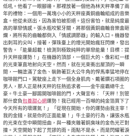
低吼。他看了一眼腳邊。那裡放著一個他為林天秤準備了兩
年的禮物：一個用一萬塊小小的天秤座黃銅齒輪組成的音樂
盒。他從未送出，因為害怕被拒絕。這份害怕，就是純度最
高的單戀情感。張水瓶咬緊牙關，將那個黃銅齒輪音樂盒砸
爛，將所有的齒輪都倒入「情感調節器」的輸入口。機器發
出刺耳的尖叫，接著，彈珠臺上的燈光開始瘋狂閃爍，發出
警告。「能量超載！檢測到極致純粹的單戀能量！目標：提
升天秤座運勢！」在機器的頂部，一個巨大的、像彩虹一樣
的光束筆直地射向天空。然而，就在光束衝出屋頂的一瞬
間，一輛塗滿了金色、裝飾著巨大公牛角的悍馬車猛地停在
咖啡館門口。駕駛座上走下一個全身肌肉、戴著鑽石項圈的
男人，那人正是林天秤的狂熱追求者——金牛座霸總牛土
豪。牛土豪一腳踢開咖啡館的門，大聲宣布：「天秤！別管
那什麼負
包養甜心網
運勢！我已經用一百噸的純金箔買下了
今天所有的壞運氣！」「從現在開始，你的運勢由我主宰！
我的金錢，就是你的正面能量！」牛土豪的行為，讓張水瓶
的光束在空中瞬間扭曲，與一種夾雜著銅臭味的金色光芒對
撞。天空開始下起了荒謬的雨。雨點不是水，而是閃耀著淚