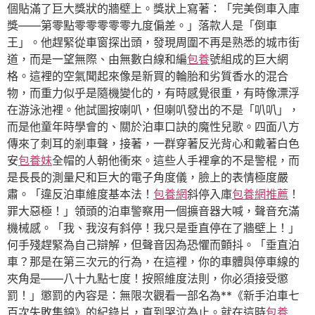
個貼滿了巨大獎狀的牆壁上。獎狀上寫著：「完美倒車入庫
獎——第零點零零零零零九度偏差。」落款人是「倒車
王」。他趕緊從車窗探出頭，發現周圍不再是熟悉的城市街
道，而是一望無際、由無數白線和編
包養
號組成的巨大網
格。這裡的空氣聞起來像是新買的輪胎和劣質香水的混合
物，而重力似乎是隨機變化的，有時感覺很重，有時像漂浮
在游泳池裡。他試圖按喇叭，但喇叭發出的不是「叭叭」，
而是他童年時學會的、關於泊車口訣的魔性兒歌。四面八方
傳來了刺耳的剎車聲，接著，一群穿著反光背心和戴著白色
安
包養妹
全帽的人朝他衝來。這些人手裡拿的不是警棍，而
是長長的測量尺和巨大的電子角度儀，臉上的表情極度嚴
肅。「違反泊車維度基本法！
包養網
斜停入庫
包養網推薦
！
罪大惡極！」領頭的泊車警察用一個擴音器大喊，聲音充滿
機械感。「我、我沒有斜停！我只是垂直停在了牆壁上！」
何手殘趕緊為自己辯解，但聲音因為恐懼而顫抖。「垂直泊
車？那是在第三次元的行為，在這裡，你的車體與停車線的
夾角是——八十九點七度！按照維度法則，你必須接受懲
罰！」懲罰的內容是：無限次觀看一部名為**《新手泊車七
百次失敗集錦》的紀錄片，直到哭泣為止。就在這時
包養