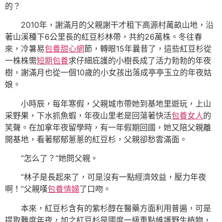
的？
2010年，謝滿月的父親謝干才租下高源村萬畝山地，沿
著山溪種下6公里長的紅豆杉林帶，共約26萬株。冬往春
來，冷暑易
包養甜心網
節，轉眼15年曩昔了，這些紅豆杉從
一株株需
短期包養
求仔細庇護的小樹長成了活力勃勃的年夜
樹，謝滿月也從一個10歲的小女孩出落成亭亭玉立的年夜姑
娘。
小時辰，每年寒假，父親城市帶她到基地里遊玩，上山
采野果，下水抓魚蝦，年夜山里老是回蕩著快活
包養女人
的
笑聲。在加拿年夜留學時，有一年假期回國，她又陪父親離
開基地，看著郁郁蔥蔥的紅豆杉，父親卻愁雲滿面。
“怎么了？”她問父親。
“林子是長起來了，可是沒有一點經濟效益，壓力年夜
啊！”父親嘆
包養情婦
了口吻。
本來，紅豆杉含有的紫杉醇在醫藥方面利用普遍，可是
提取難度年夜，加之紅豆杉是國度一級重點維護野生植物，