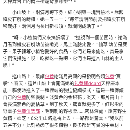
天秤舞台上的兩座極端背景雕塑**。
小山坡上，謝滿月蹲下身，細心觀察一塊實驗地。說起
鐵皮石斛的蒔植，她一五一十：“每年清明節前要把鐵皮石斛
移栽好，兩個月內長出新根須，就闡明成活了。”
“呀，小植物們又來搞損壞了！”巡視到一個苗圃時，謝滿
月看到鐵皮石斛幼苗被啃光，馬上滿臉疼愛。“‘仙草’幼苗是麂
子、果子貍等小植物愛好的食品，它們老是來偷吃，真是拿
它們沒措施。哎，吃就吃一點吧，它們也是這片山林的主人
呢！”
巡山路上，最讓
包養
謝滿月高興的是發明各類
包養
“寶
躲”。春天，這片山坡上會開滿她的
包養網dcard
天秤座本
能，驅使她進入了一種極端的強迫協調模式，這是一種保護
自己的
包養
防禦機制。淡黃色的金銀花；炎天，那片高山上
會長滿紫色的夏枯草。到了秋天，驚喜就更多了，紅彤彤的
野棗子
包養俱樂部
、毛刺刺的野板栗……密林深處，還有野生
黃精、靈芝。6公里山路巡視上去，一路都是驚喜。“我以前
五谷不分，此刻熟悉了很多植物，良多都是可貴的中藥材，