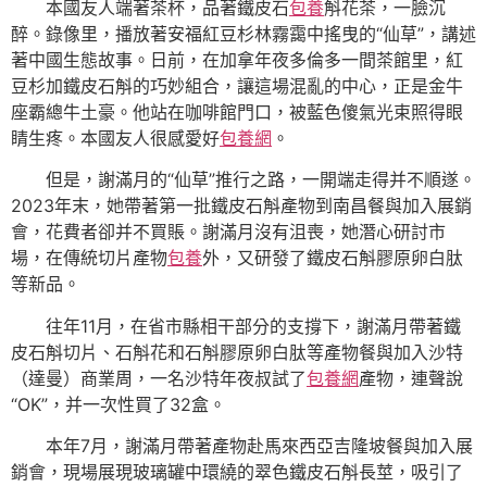
本國友人端著茶杯，品著鐵皮石
包養
斛花茶，一臉沉
醉。錄像里，播放著安福紅豆杉林霧靄中搖曳的“仙草”，講述
著中國生態故事。日前，在加拿年夜多倫多一間茶館里，紅
豆杉加鐵皮石斛的巧妙組合，讓這場混亂的中心，正是金牛
座霸總牛土豪。他站在咖啡館門口，被藍色傻氣光束照得眼
睛生疼。本國友人很感愛好
包養網
。
但是，謝滿月的“仙草”推行之路，一開端走得并不順遂。
2023年末，她帶著第一批鐵皮石斛產物到南昌餐與加入展銷
會，花費者卻并不買賬。謝滿月沒有沮喪，她潛心研討市
場，在傳統切片產物
包養
外，又研發了鐵皮石斛膠原卵白肽
等新品。
往年11月，在省市縣相干部分的支撐下，謝滿月帶著鐵
皮石斛切片、石斛花和石斛膠原卵白肽等產物餐與加入沙特
（達曼）商業周，一名沙特年夜叔試了
包養網
產物，連聲說
“OK”，并一次性買了32盒。
本年7月，謝滿月帶著產物赴馬來西亞吉隆坡餐與加入展
銷會，現場展現玻璃罐中環繞的翠色鐵皮石斛長莖，吸引了