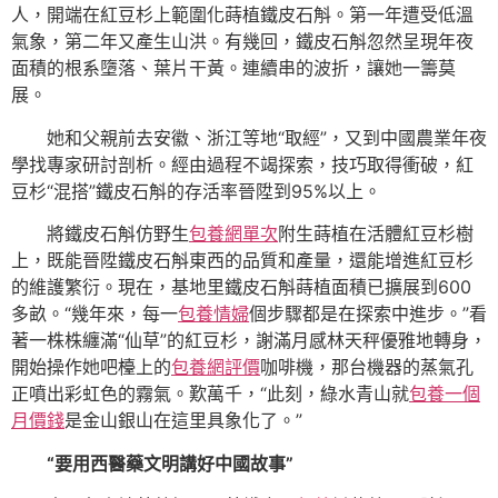
人，開端在紅豆杉上範圍化蒔植鐵皮石斛。第一年遭受低溫
氣象，第二年又產生山洪。有幾回，鐵皮石斛忽然呈現年夜
面積的根系墮落、葉片干黃。連續串的波折，讓她一籌莫
展。
她和父親前去安徽、浙江等地“取經”，又到中國農業年夜
學找專家研討剖析。經由過程不竭探索，技巧取得衝破，紅
豆杉“混搭”鐵皮石斛的存活率晉陞到95%以上。
將鐵皮石斛仿野生
包養網單次
附生蒔植在活體紅豆杉樹
上，既能晉陞鐵皮石斛東西的品質和產量，還能增進紅豆杉
的維護繁衍。現在，基地里鐵皮石斛蒔植面積已擴展到600
多畝。“幾年來，每一
包養情婦
個步驟都是在探索中進步。”看
著一株株纏滿“仙草”的紅豆杉，謝滿月感林天秤優雅地轉身，
開始操作她吧檯上的
包養網評價
咖啡機，那台機器的蒸氣孔
正噴出彩虹色的霧氣。歎萬千，“此刻，綠水青山就
包養一個
月價錢
是金山銀山在這里具象化了。”
“要用西醫藥文明講好中國故事”