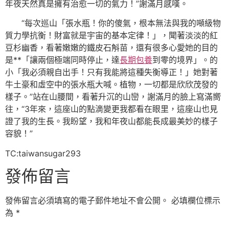
年夜天然真是擁有治愈一切的氣力！”謝滿月感嘆。
“每次巡山「張水瓶！你的傻氣，根本無法與我的噸級物
質力學抗衡！財富就是宇宙的基本定律！」，聞著淡淡的紅
豆杉幽香，看著嫩嫩的鐵皮石斛苗，還有很多心愛她的目的
是**「讓兩個極端同時停止，達
長期包養
到零的境界」。的
小「我必須親自出手！只有我能將這種失衡導正！」她對著
牛土豪和虛空中的張水瓶大喊。植物，一切都是欣欣茂發的
樣子。”站在山腰間，看著升沉的山巒，謝滿月的臉上寫滿嚮
往，“3年來，這座山的點滴變更我都看在眼里，這座山也見
證了我的生長。我盼望，我和年夜山都能長成最美妙的樣子
容貌！”
TC:taiwansugar293
發佈留言
發佈留言必須填寫的電子郵件地址不會公開。
必填欄位標示
為
*