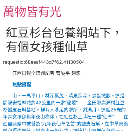
跳
萬物皆有光
至
主
要
紅豆杉台包養網站下，
內
容
有個女孩種仙草
requestId:68eeaf443d7f62.41130504.
江西日報全媒體記者 曹誠平 趙影
焦點提醒
山，一馬平川，林深葉茂，清泉淙淙，鳥獸撒歡。這是
間隔安福縣城約42公里的一處“秘境”——金田鄉高源村紅豆
杉鐵皮石斛基地。鮮有人涉足的處所，謝滿月，這個25歲的
年青女孩卻與年夜山為伴，在紅豆杉上蒔植一種“仙草”——在
西醫典籍中被譽為“九年夜仙草之首”的鐵皮石斛，在中草藥藥
效和攝生價值上摸索出一條新路，讓這片山林增值萬萬元。