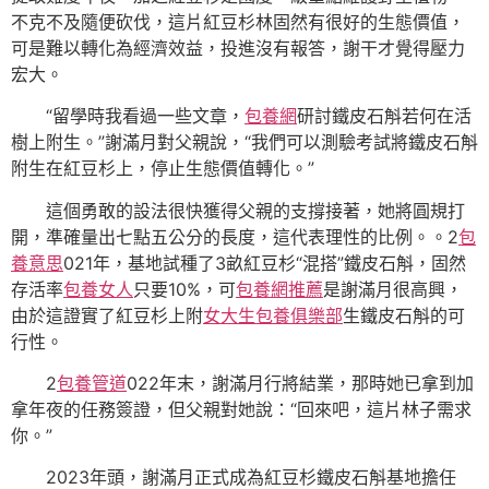
不克不及隨便砍伐，這片紅豆杉林固然有很好的生態價值，
可是難以轉化為經濟效益，投進沒有報答，謝干才覺得壓力
宏大。
“留學時我看過一些文章，
包養網
研討鐵皮石斛若何在活
樹上附生。”謝滿月對父親說，“我們可以測驗考試將鐵皮石斛
附生在紅豆杉上，停止生態價值轉化。”
這個勇敢的設法很快獲得父親的支撐接著，她將圓規打
開，準確量出七點五公分的長度，這代表理性的比例。。2
包
養意思
021年，基地試種了3畝紅豆杉“混搭”鐵皮石斛，固然
存活率
包養女人
只要10%，可
包養網推薦
是謝滿月很高興，
由於這證實了紅豆杉上附
女大生包養俱樂部
生鐵皮石斛的可
行性。
2
包養管道
022年末，謝滿月行將結業，那時她已拿到加
拿年夜的任務簽證，但父親對她說：“回來吧，這片林子需求
你。”
2023年頭，謝滿月正式成為紅豆杉鐵皮石斛基地擔任