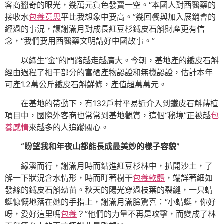
客商獵奇的眼光，幾萬元貨色發賣一空。“本國人對西醫藥的
接收水
包養意思
平比我想象中要高。”幾回餐與加入展銷會的
經過的事況，讓謝滿月對成長紅豆杉鐵皮石斛財產更有信
念，“我們要用西醫藥文明講好中國故事。”
以綠生“金”的門路越走越廣大。今朝，基地產的鐵皮石斛
經由過程了相干部分的富硒產物認證和無機認證，估計本年
可產1.2萬公斤鐵皮石斛鮮條，產值超萬萬元。
在基地的帶動下，有132戶村平易近介入到鐵皮石斛蒔植
項目中，國際外客商也常常到基地觀賞，這個“秘境”正被越
包
養感情
來越多的人追蹤關心。
“盼望我和年夜山都能長成最美妙的樣子容貌”
緣溪而行，謝滿月時而鉆進紅豆杉林中，扒開沙土，了
解一下狀況含水情形，時而盯著樹干
包養軟體
，端詳著細如
發絲的鐵皮石斛幼苗。秋天的陽光穿過枝葉的裂縫，一只蜻
蜓慷慨地落在她的手指上，謝滿月滿臉驚喜：“小蜻蜓，你好
呀，愛好這里嗎
包養
？”他們的力量不再是攻擊，而變成了林