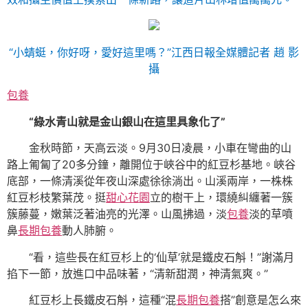
“小蜻蜓，你好呀，愛好這里嗎？”江西日報全媒體記者 趙 影
攝
包養
“綠水青山就是金山銀山在這里具象化了”
金秋時節，天高云淡。9月30日凌晨，小車在彎曲的山
路上匍匐了20多分鐘，離開位于峽谷中的紅豆杉基地。峽谷
底部，一條清溪從年夜山深處徐徐淌出。山溪兩岸，一株株
紅豆杉枝繁葉茂。挺
甜心花園
立的樹干上，環繞糾纏著一簇
簇藤蔓，嫩葉泛著油亮的光澤。山風拂過，淡
包養
淡的草噴
鼻
長期包養
動人肺腑。
“看，這些長在紅豆杉上的‘仙草’就是鐵皮石斛！”謝滿月
掐下一節，放進口中品味著，“清新甜潤，神清氣爽。”
紅豆杉上長鐵皮石斛，這種“混
長期包養
搭”創意是怎么來