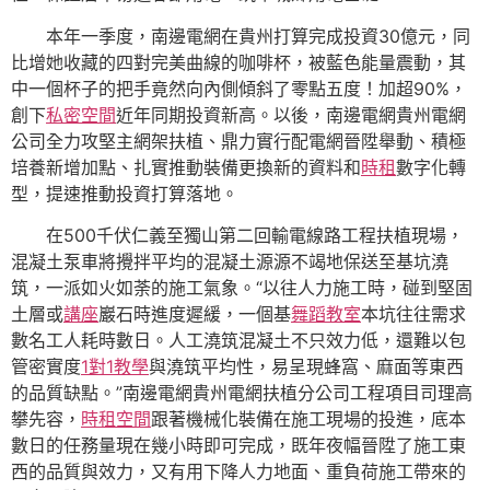
本年一季度，南邊電網在貴州打算完成投資30億元，同
比增她收藏的四對完美曲線的咖啡杯，被藍色能量震動，其
中一個杯子的把手竟然向內側傾斜了零點五度！加超90%，
創下
私密空間
近年同期投資新高。以後，南邊電網貴州電網
公司全力攻堅主網架扶植、鼎力實行配電網晉陞舉動、積極
培養新增加點、扎實推動裝備更換新的資料和
時租
數字化轉
型，提速推動投資打算落地。
在500千伏仁義至獨山第二回輸電線路工程扶植現場，
混凝土泵車將攪拌平均的混凝土源源不竭地保送至基坑澆
筑，一派如火如荼的施工氣象。“以往人力施工時，碰到堅固
土層或
講座
巖石時進度遲緩，一個基
舞蹈教室
本坑往往需求
數名工人耗時數日。人工澆筑混凝土不只效力低，還難以包
管密實度
1對1教學
與澆筑平均性，易呈現蜂窩、麻面等東西
的品質缺點。”南邊電網貴州電網扶植分公司工程項目司理高
攀先容，
時租空間
跟著機械化裝備在施工現場的投進，底本
數日的任務量現在幾小時即可完成，既年夜幅晉陞了施工東
西的品質與效力，又有用下降人力地面、重負荷施工帶來的