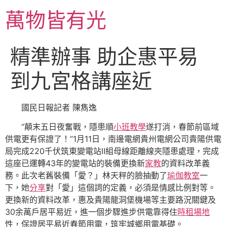
跳
萬物皆有光
至
主
要
精準辦事 助企惠平易
內
容
到九宮格講座近
國民日報記者 陳雋逸
“顛末五日夜奮戰，隱患順
小班教學
遂打消，春節前區域
供電更有保證了！”1月11日，南邊電網貴州電網公司貴陽供電
局完成220千伏筑東變電站Ⅱ組母線距離線夾隱患處理，完成
這座已運轉43年的變電站的裝備更換新
家教
的資料改革義
務。此次老舊裝備「愛？」林天秤的臉抽動了
瑜伽教室
一
下，她
分享
對「愛」這個詞的定義，必須是情感比例對等。
更換新的資料改革，惠及貴陽龍洞堡機場等主要路況關鍵及
30余萬戶居平易近，進一個步驟進步供電靠得住
時租場地
性，保證居平易近春節用電，筑牢城鄉用電基礎。