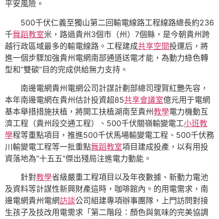
平安風險。
500千伏仁義至獨山第二回輸電線路工程線路總長約236
千
舞蹈教室
米，路過貴州3個市（州）7個縣，是今朝貴州跨
越行政區域最多的輸電線路。工程建成
共享空間
投運后，將
進一個步驟加強貴州電網南部通道送電才能，為動力綠色轉
型和“雙碳”目的完成供給無力支持。
南邊電網貴州電網公司計謀計劃部總司理賀紅艷先容，
本年南邊電網在貴州估計投資超85
共享會議室
億元用于電網
基本舉措措施扶植，將開工扶植湖南至貴州
教學
電力機動互
濟工程（貴州段交通工程）、500千伏關嶺輸變電工
小班教
學
程等重點項目，推進500千伏馬場輸變電工程、500千伏務
川輸變電工程等一批重點
舞蹈教室
項目建成投產，以有用投
資落地為“十五五”傑出殘局注進電力動能。
針對
教學
省級嚴重工程項目以及年夜數據、新動力電池
及資料等計謀性新興財產這時，咖啡館內。的用電需求，南
邊電網貴州電網
訪談
公司組建專項辦事團隊，上門訪問對接
生孩子及技改用電需求「第二階段：顏色與氣味的完美協調