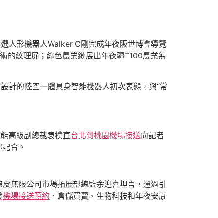
人形機器人Walker C剛完成年夜阪世博會導覽
術的紋理屏；綠色農業鏈展出年夜疆T100農業無
濟設計的陸空一體具身智能機器人初次表態，與“常
智能高級副總裁袁樸直
台北到桃園機場接送
向記者
起配合。
陳皮無限公司市場拓展部總監余迎喜坦言，通過引
發
機場接送預約
、倉儲買賣、生物科技和年夜安康