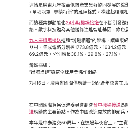
這恰是廣東九年夜萬億級產業集群協同發展的縮
+單項冠軍+專精特新”的雁陣格式，構建起環環
而這種集群動能也
24小時機場接送
在不斷引發鏈
絡。數字科技鏈為其他鏈條注進智能基因，綠色
九人座機場接送
這種“鏈鏈相通”的架構，讓廣東
器材、集成電路分別達1773.8億元、1634.2億元、
69.2億元，分別增長38.1%、29.8%、27.1%。
灣區樞紐：
“出海造鏈”織密全球產業協作網絡
7月16日，廣東省國際供應鏈一起配合年夜會在
在中國國際貿易促進委員會副會
台中機場接送
長
送
應鏈的主要節點。作為中國改造開放的排頭兵，廣
本年是中泰建交50周年，在這場年夜會上，“主