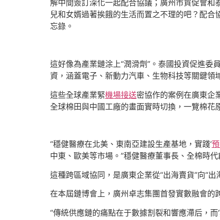
解中間簽訂深化一起配合協議；廣州市貿促會和
兒和女婿過著挨餓的生活而置之不理的吧？配合
忘錄。
這好像為產業鏈涂上“潤滑劑”。泰國投資促進委
資，涵蓋電子、新動力汽車、生物科技等關鍵領
這些全球產業緊
機場接送
密協作的案例在廣東企
全球棉田與中國工廠的畫面實時切換，一覽棉花
“穩健醫療在北美、東南亞建設生產基地，實踐‘
預
中東、歐美等市場。”穩健醫療董事長、全棉時代
這種跨區域協同，是廣東企業從“出海賣貨”向“出
在本屆鏈博會上，廣州卓志集團首發實數融會的跨
“傳統供應鏈的痛點在于數據割裂和響應滯后，而