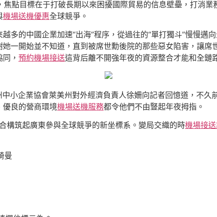
布，焦點目標在于打破長期以來困擾國際貿易的信息壁壘，打消
與
機場送機優惠
全球競爭。
越多的中國企業加速“出海”程序，從過往的“單打獨斗”慢慢邁
樹她一開始並不知道，直到被席世勳後院的那些惡女陷害，讓席
協同，
預約機場接送
這背后離不開強年夜的資源整合才能和全鏈路
州中小企業協會萊美州對外經濟負責人徐姍向記者回憶道，不久
、優良的營商環境
機場送機服務
都令他們不由豎起年夜拇指。
，配合構筑起廣東參與全球競爭的新坐標系。變局交織的時
機場接送
綺曼