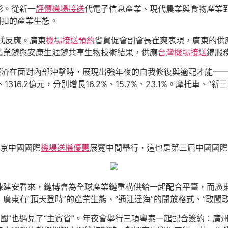
影。從新一
評價機場接送
代電子信息產業、現代農業與食物產業
相扣的產業生態。
式反應。廣東
機場接送預約
省貿促會副會長崔爽表現，廣東的供
農業鏈與安康生涯鏈共享生物技術結果，供應
台灣機場接送
鏈服
經濟在面對內部沖擊時，展現出強年夜的自我修復與適配才能——
1316.2億元，分別增長16.2%、15.7%、23.1%。摩托車、“
北京中國國際
機場送機優惠
展覽中間舉行，這也是第三屆中國國際
陳建安看來，鏈博會為全球產業鏈重構供給一起配合平臺，而廣
東有“頂天登時”的產業生態、“通江達海”的開放格式、“敢闖
賓國”也遇見了“主賓省”。年夜會舉行三項粵泰一起配合簽約：廣