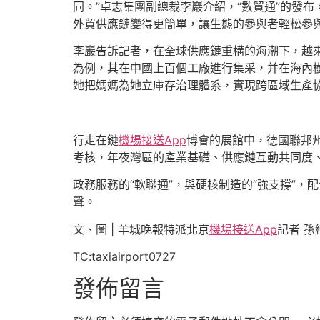
同。”卓志集團副總裁李巖介紹，“數貿通”的發
外貿供應鏈變得更簡單，讓生態的參與者輕松參
李巖告訴記者，在全球供應鏈重構的海潮下，越來
為例，其在中國上百個工廠進行集采，并在海內
她把媽媽為她立庫存治理體系，實現跨區域生產
行走在鏈
機場接送App
博會的展館中，德國聯邦
考核，年夜灣區的產業基礎、供應鏈互動共同度
政務服務的“軟聯通”，與硬核制造的“強支撐”
聲。
文、圖 | 羊城晚報特派北京
機場接送App
記者 孫
TC:taxiairport0727
發佈留言