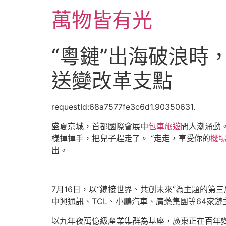
跳
萬物皆有光
至
主
要
“粵鏈”出海破浪時
內
容
送變改革支點
requestId:68a7577fe3c6d1.90350631.
盛夏京城，首都國際會展中
包車旅遊
間人潮涌動
樣揮揮手，把兒子趕走了。 “走走，享受你的
機
出。
7月16日，以“鏈接世界、共創未來”為主題的第
中興通訊、TCL、小鵬汽車、廣藥集團等64家
以九年夜萬億級產業集群為基座，廣東正在百年變