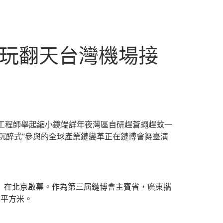
鏈玩翻天台灣機場接
工程師舉起縮小鏡端詳年夜灣區自研趕蒼蠅趕蚊一
“沉醉式”參與的全球產業鏈變革正在鏈博會舞臺演
”）在北京啟幕。作為第三屆鏈博會主賓省，廣東攜
0平方米。