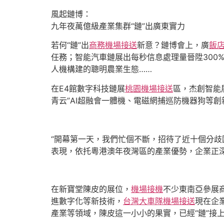
風起鏈博：
九年夜萬億級產業集群“鏈”出廣東實力
若何“鏈”出
商務機場接送
新意？鏈博會上，廣
飯
任務；智能汽車鏈展出每秒信息處理量晉陞300
人機構建的聰明農業生態……
在E4館數字科技鏈展
桃園機場接送
區，杰創智能
青云”AI超融會一體機、電磁網捕巡防機器狗等
“開幕第一天，我們忙個不斷，招待了近十個分歧
表現，依托粵港澳年夜灣區的產業優勢，企業正深
在新寶堂陳皮的展位，
機場接機
不少東南亞參展
進數字化等新技術，
台灣大車隊機場接送
現在企
產業等領域，陳皮這一小小的果實，已經“鏈”接