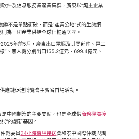
到軟件及信息服務業產業集群，廣東以“鏈主企業
應鏈不是單點衝破，而是“產業公地”式的生態網
務則為一切產業供給全球化暢通底座。
2025年前5月，廣東出口電腦及其零部件、電工
新三樣”、無人機分別出口155.2億元、699.4億元、
供應鏈促進博覽會主賓省首場活動。
東是中國制造的主要支點，也是全球供
商務機場接
敢試”的創新基因。
州仲裁委員
24小時機場接送
會和泰中國際仲裁與調