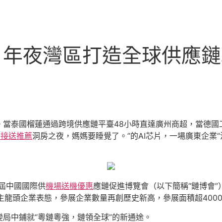
，年夜灣區打造全球供應
。當泰國榴蓮通過跨境供應鏈平臺48小時直達廣州商超，當德國
場接送推薦
洞房之夜，媽媽要睡覺了。”的AI芯片，一場廣東企業
三屆中國國際供
機場送機優惠
應鏈促進博覽會（以下簡稱“鏈博會
鏈主龍頭企業表態，參展企業數量再創歷史新高，參展面積超400
局中鋪就“粵鏈粵強，鏈領全球”的新通途。