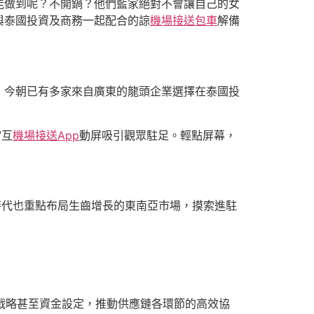
能做到呢？不開鍋？他們藍家絕對不會讓自己的女
與泰國投資及商務一起配合的諒
機場接送包車
解備
，今朝已有多家來自廣東的龍頭企業選擇在泰國投
”互
機場接送App
動屏吸引觀眾駐足。輕點屏幕，
時代也重點布局生齒增長的東南亞市場，摸索進駐
存戰略甚至資金設定，推動供應鏈各環節的高效協