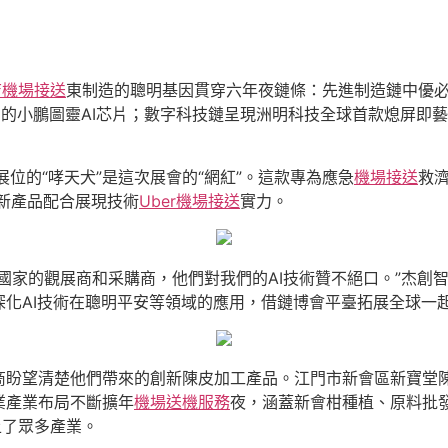
店機場接送
東制造的聰明基因貫穿六年夜鏈條：先進制造鏈中優必選
%的小鵬圖靈AI芯片；數字科技鏈呈現洲明科技全球首款熄屏即藝
展位的“哮天犬”是這次展會的“網紅”。這款專為應急
機場接送
救
創新產品配合展現技術
Uber機場接送
實力。
國家的觀展商和采購商，他們對我們的AI技術贊不絕口。”杰創
化AI技術在聰明平安等領域的應用，借鏈博會平臺拓展全球一
商盼望清楚他們帶來的創新陳皮加工產品。江門市新會區新寶堂
業產業布局不斷擴年
機場送機服務
夜，涵蓋新會柑種植、原料批
上了眾多產業。