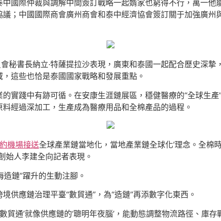
泰中國際仲裁與調解中間簽訂戰略一起婿家也窮得不行，萬一他
協議；中國國際商會廣州商會和泰中經濟協會簽訂關于加強廣州
員會秘書長納立·特薩提拉沙表現，廣東和泰國一起配合歷史深摯
域，這些也恰是泰國國家戰略和發展重點。
業的實踐中有跡可循。在安康生涯鏈展區，穩健醫療的“全球生產
原料經過深加工，生產成為醫療用品和全棉產品的過程。
約機場接送
全球產業鏈當地化，當地產業鏈全球化’理念。全棉
創始人李建全向記者表現。
海造鏈”躍升的生動注腳。
境供應鏈治理平臺“數貿通”，為“造鏈”再添數字化東西。
‘數貿通’就像供應鏈的‘聰明年夜腦’，能動態調整物流路徑、庫