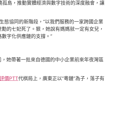
業務孤島，推動實體經濟與數字技術的深度融會，讓
向生態協同的新階段，“以我們服務的一家跨國企業
世勳的七妃死了。狠，她說有媽媽就一定有女兒，
數字化供應鏈的支撐。”
前，她帶著一批來自德國的中小企業前來年夜灣區
評價PTT
代棋局上，廣東正以“粵鏈”為子，落子有