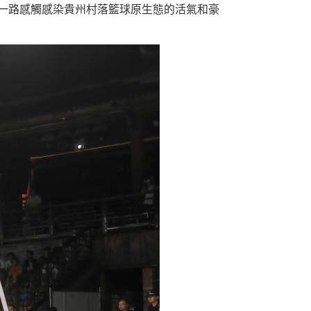
一路感觸感染貴州村落籃球原生態的活氣和豪