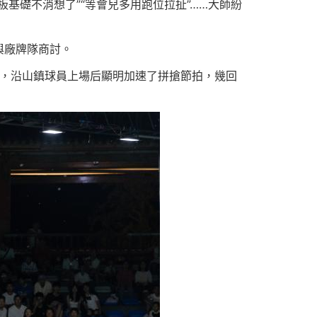
籃板基礎不消想了”“等會兒多用跑位拉扯”……大師紛
與廠牌隊商討。
鋒，沿山鎮球員上場后顯明加速了拼搶節拍，幾回