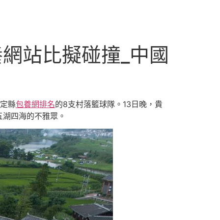
網站比擬碰撞_中國
貴定縣
包養網排名
的8支村落籃球隊。13日晚，貴
五湖四海的不雅眾。