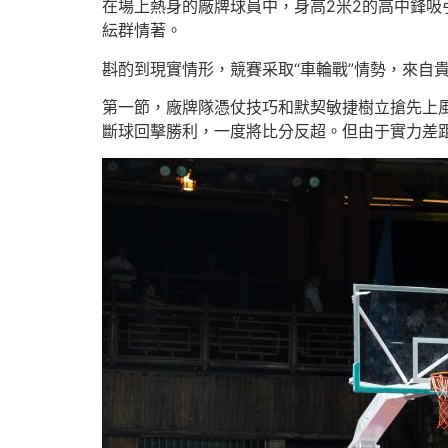
在場上熱身的廠牌球員中，身高2米2的高中鋒吸
紜群情著。
斟酌到現實情形，競賽采取“車輪戰”情勢，來自
第一節，廠牌隊憑仗技巧和默契敏捷樹立搶先上
斷球回擊勝利，一度將比分反超。但由于實力差距，