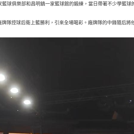
一家籃球俱樂部和昌明鎮一家籃球館的鍛練，當日帶著不少學籃球
牌隊控球后衛上籃勝利，引來全場喝彩。廠牌隊的中鋒隨后將他