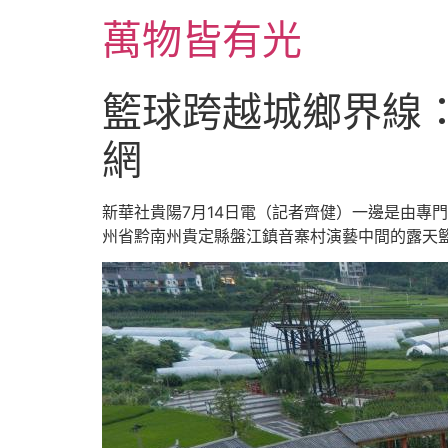
跳
萬物皆有光
至
主
要
籃球跨越城鄉界線
內
容
網
新華社貴陽7月14日電（記者齊健）一邊是由專
州省黔南州貴定縣盤江鎮音寨村演藝中間的露天