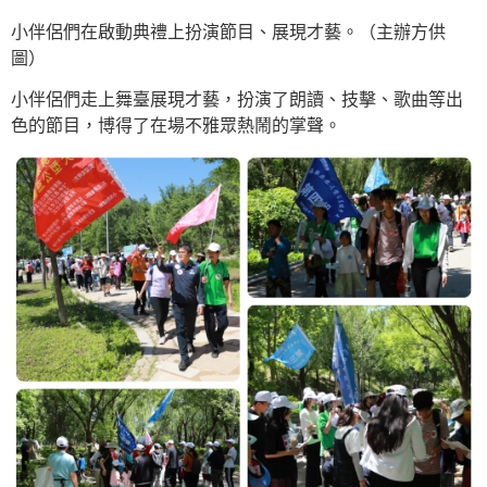
小伴侶們在啟動典禮上扮演節目、展現才藝。（主辦方供
圖）
小伴侶們走上舞臺展現才藝，扮演了朗讀、技擊、歌曲等出
色的節目，博得了在場不雅眾熱鬧的掌聲。