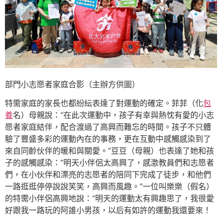
部門小志愿者家庭合影（主辦方供圖）
特需家庭的家長也都紛紜表達了對運動的確定。菲菲（化
包
養
名）母親說：“在此次運動中，孩子有幸與熱忱有愛的小志
愿者家庭結伴，配合渡過了高興而難忘的時間。孩子不只體
驗了豐盛多彩的運動內在的事務，更在互動中感觸感染到了
來自同齡伙伴的暖和與關愛。”豆豆（母親）也表達了她和孩
子的感觸感染：“明天小伴侶太高興了，感激教員們和志愿者
們，在小伙伴和漂亮的志愿者的陪同下完成了徒步，和他們
一路逛逛停停說說笑笑，高興而風趣。”一位叫樂樂（假名）
的特需小伴侶高興地說：“明天的運動太有興趣思了，我很愛
好跟我一路玩的阿誰小男孩，以后有如許的運動我還要來！