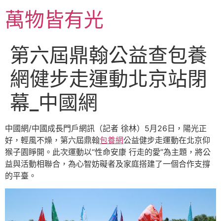
跳
萬物皆有光
至
主
要
第六屆鼎翰公益查包養
內
容
網健步走運動北京站閉
幕_中國網
中國網/中國成長門戶網訊（記者 徐林）5月26日，陽光正
好，輕風不燥，第六屆鼎翰
包養網
公益健步走運動在北京仰
猴子園睜開。此次運動以“性命安康 行走的愛”為主題，將公
益與活動相聯合，為心智妨礙者及家庭搭建了一個合作支撐
的平臺。