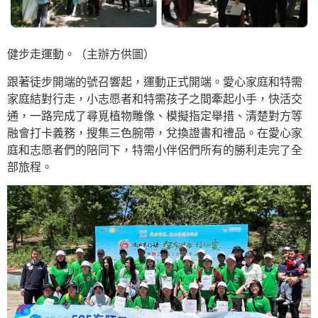
健步走運動。（主辦方供圖）
跟著徒步開端的號召響起，運動正式開端。愛心家庭和特需
家庭結對行走，小志愿者和特需孩子之間牽起小手，快活交
通，一路完成了尋覓植物雕像、模擬指定舉措、清楚對方等
融會打卡義務，搜集三色腕帶，兌換證書和禮品。在愛心家
庭和志愿者們的陪同下，特需小伴侶們所有的勝利走完了全
部旅程。