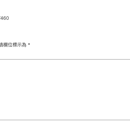
7460
填欄位標示為
*