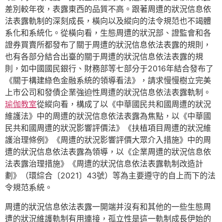
差別較年夜，表露東西的品質不高。跟著周遭的狀況信息依
法表露軌制的深刻成長，橫向以及縱向的法令規范也不竭體
系化和系統化。從橫向看，生態周遭的狀況部、證監會和各
證券買賣所都發布了關于周遭的狀況信息依法表露的規則，
也有各部分結合出臺的關于周遭的狀況信息依法表露的規
則，如中國國民銀行、財務部等七部分于2016年結合發布了
《關于構建綠色金融系統的領導看法》，請求慢慢樹立完美
上市公司和發債企業強迫性周遭的狀況信息依法表露軌制。
瑜伽教室
從縱向看，構成了以《中華國民共和國周遭的狀況
維護法》中的周遭的狀況信息依法表露為焦點，以《中華國
民共和國周遭的狀況影響評價法》《扶植項目周遭的狀況維
護治理條例》《周遭的狀況影響評價大眾介入措施》中的周
遭的狀況信息依法表露為領導，以《企業周遭的狀況信息依
法表露治理措施》《周遭的狀況信息依法表露軌制改造計
劃》（環綜合〔2021〕43號）等為主要遵守的自上而下的法
令規范系統。
周遭的狀況信息依法表露一開端并沒有和其他的一些生態周
遭的狀況維護軌制有用連接，孤立性是這一軌制成長伊始的