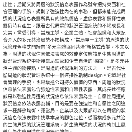
出性；后期又將周遭的狀況信息表露作為號令把持東西和社
會管理的手腕，規則了強迫性內在的事務，但都未能完成周
遭的狀況信息表露所具有的效能價值。虛偽表露和選擇性表
露仍時有產生。跟著古代周遭的狀況管理系統的不竭成長和
完美，黨委引導、當局主導、企業主體、社會組織和大眾配
合介入的多元共治局勢不竭構成，“當局單一主導”的周遭的狀
況管理舊格式開端向“多元主體協同共治”新格式改變。本文以
為，周遭的狀況信息依法表露的效能定位應該是生態周遭的
狀況管理系統中銜接當局監管和企業自治的“橋梁”，是多元共
治主體的銜接點，是周遭的狀況規制的方法之一，是古代生
態周遭的狀況管理系統中一個連接性軌制design。它既是社
會管理的手腕，也是增進公司持久價值的東西。周遭的狀況
信息依法表露包含強迫性表露和自愿性表露，其成長途徑應
該是以強迫性周遭的狀況信息依法表露為主、自愿性周遭的
狀況信息依法表露為輔，目的是要在強迫性和自愿性之間追
求一種靜態均衡，讓當局、企業以及大眾都可以在周遭的狀
況信息依法表露中找準本身的腳色定位，從而構成多元共治
的生態周遭的狀況管理系統，將生態周遭的狀況的軌制上風
轉化為生態周遭的狀況管理效能。