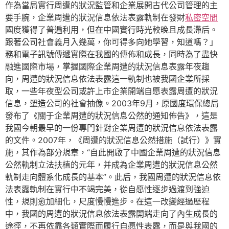
作為當局實行周遭的狀況監管和企業展開古代公司管理的主
要手腕，企業周遭的狀況信息依法表露軌制在發財
私密空間
國度獲得了普遍利用，但在中國實行時光較晚且成長滯后。
跟著公司社會義月入幾萬，你可得多向她學習，知道嗎？」
務和電子訊號傳遞實際在我國的傳佈和成長，同時為了盡快
融進國際市場，掌握國際企業周遭的狀況信息表露年夜趨
向，周遭的狀況信息依法表露這一軌制也被我國企業所採
取，一些年夜型公司或許上市企業開端自愿表露周遭的狀況
信息，塑造公司的社會抽像。2003年9月，原國度環保總局
發布了《關于企業周遭的狀況信息公然的通知佈告》，這是
我國今朝最早的一份專門針對企業周遭的狀況信息依法表露
的文件。2007年，《周遭的狀況信息公然措施（試行）》實
施，其作為部分規章，“自此開啟了中國企業周遭的狀況信息
公然軌制立法扶植的元年，并成為企業周遭的狀況信息公然
軌制走向體系化成長的基本”。此后，我國周遭的狀況信息依
法表露軌制在實行中不竭完美，從自愿性逐步過渡到強迫
性，規則愈加細化，尺度慢慢進步。在這一改變經過歷程
中，我國的周遭的狀況信息依法表露開端走向了內生成長的
途徑，不再依靠各類實際而履行自愿性表露，而是與我國的