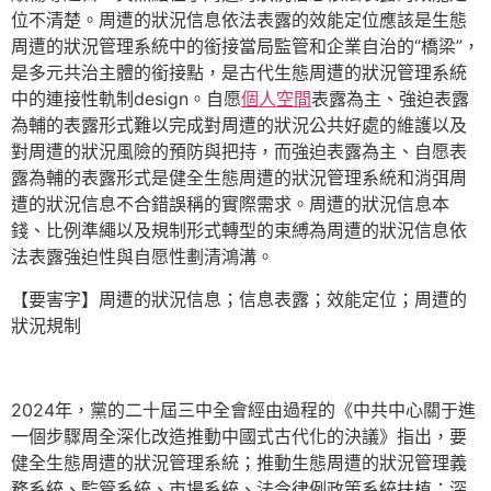
位不清楚。周遭的狀況信息依法表露的效能定位應該是生態
周遭的狀況管理系統中的銜接當局監管和企業自治的“橋梁”，
是多元共治主體的銜接點，是古代生態周遭的狀況管理系統
中的連接性軌制design。自愿
個人空間
表露為主、強迫表露
為輔的表露形式難以完成對周遭的狀況公共好處的維護以及
對周遭的狀況風險的預防與把持，而強迫表露為主、自愿表
露為輔的表露形式是健全生態周遭的狀況管理系統和消弭周
遭的狀況信息不合錯誤稱的實際需求。周遭的狀況信息本
錢、比例準繩以及規制形式轉型的束縛為周遭的狀況信息依
法表露強迫性與自愿性劃清鴻溝。
【要害字】周遭的狀況信息；信息表露；效能定位；周遭的
狀況規制
2024年，黨的二十屆三中全會經由過程的《中共中心關于進
一個步驟周全深化改造推動中國式古代化的決議》指出，要
健全生態周遭的狀況管理系統；推動生態周遭的狀況管理義
務系統、監管系統、市場系統、法令律例政策系統扶植；深