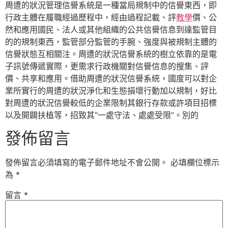
周遭的狀況管理信譽系統是一種當局規制中的信譽東西，即
行政主體在履職經過歷程中，經由過程記載、評
教學
價、公
然和應用國民、法人或其他組織的公共信譽信息到達監管目
的的規制東西，監管部分監管的手腕、強度與被規制主體的
信譽狀態互相關注。周遭的狀況信譽系統的樹立依靠的是電
子訊號傳遞實際，更需求行政機關對信譽信息的搜集、評
價、共享和應用。借助周遭的狀況信譽系統，國度可以對企
業所實行的周遭的狀況淨化和生態損壞行動加以規制，好比
對周遭的狀況信譽較低的企業限制其銀行存款或許項目招標
以及開闢扶植等，招致其“一處守法、處處受限”。別的
發佈留言
發佈留言必須填寫的電子郵件地址不會公開。
必填欄位標示
為
*
留言
*