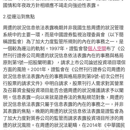
國情和年夜政方針相順應不竭走向強迫性表露。
2.從邊沿到焦點
周遭的狀況信息依法表露晚期并非我國生態周遭的狀況管理
系統中的主要一環，而是中國證券監視治理委員會（以下簡
稱證監會）為了加大力度監管所規則的內在的事務之一，是
一個較為邊沿的軌制。1997年，證監會發
個人空間
布了《公
然刊行證券公司周遭的狀況信息依法表露內在的事務與格局
原則第1號—招股闡明書》，請求上市公司論述投資項目環保
方面的風險。2001年，證監會在《公然刊行證券公司周遭的
狀況信息依法表露內在的事務與格局原則第9號-初次公然刊
行股票的請求文件》中明白請求，股票刊行人需求對其營業
及召募資金擬投資項目能否合適周遭的狀況維護請求予以闡
明。信息表露一向以來就是證券法的焦點規范對象，周遭的
狀況信息依法表露只屬于信息表露的內在的事務之一，并非
其表露的焦點，晚期的周遭的狀況信息依法表露是證監會為
了加大力度對質券公司的監管而請求表露投資項目所涉的周
遭的狀況風險。在周遭的狀況法範疇，在2014年《中華國民