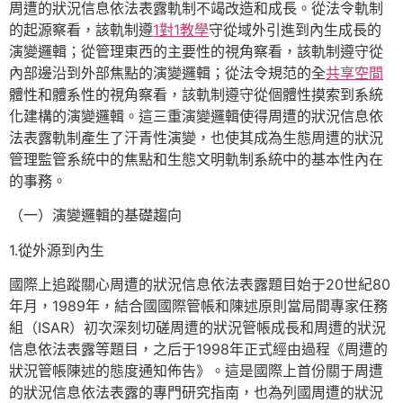
周遭的狀況信息依法表露軌制不竭改造和成長。從法令軌制
的起源察看，該軌制遵
1對1教學
守從域外引進到內生成長的
演變邏輯；從管理東西的主要性的視角察看，該軌制遵守從
內部邊沿到外部焦點的演變邏輯；從法令規范的全
共享空間
體性和體系性的視角察看，該軌制遵守從個體性摸索到系統
化建構的演變邏輯。這三重演變邏輯使得周遭的狀況信息依
法表露軌制產生了汗青性演變，也使其成為生態周遭的狀況
管理監管系統中的焦點和生態文明軌制系統中的基本性內在
的事務。
（一）演變邏輯的基礎趨向
1.從外源到內生
國際上追蹤關心周遭的狀況信息依法表露題目始于20世紀80
年月，1989年，結合國國際管帳和陳述原則當局間專家任務
組（ISAR）初次深刻切磋周遭的狀況管帳成長和周遭的狀況
信息依法表露等題目，之后于1998年正式經由過程《周遭的
狀況管帳陳述的態度通知佈告》。這是國際上首份關于周遭
的狀況信息依法表露的專門研究指南，也為列國周遭的狀況