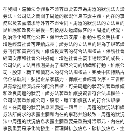
在我國，這種法令體系不兼容重要表示為周遭的狀況法與證
券法、公司法之間關于周遭的狀況信息表露主體、內在的事
務以及表露請求等外容不盡雷同。周遭的狀況法的立法目的
是維護和改良在最後一刻被朋友邀請做客的。周遭的狀況，
防治淨化和其他公害，保證大眾安康，推動生態文明扶植，
增進經濟社會可連續成長；證券法的立法目的是為了規范證
券刊行和買賣行動，維護投資者的符合法規權益，保護社會
經濟次序和社會公共好處，增進社會主義市場經濟的成長；
公司法的立法目標則是為了規范公司的組織和行動，維護公
司、股東、職工和債務人的符合法規權益，完美中國特點古
代企業軌制，弘揚企業家精力，保護社會經濟次序。三者都
具有增進經濟成長的配合目標，可是周遭的狀況法著重維護
和改良周遭的狀況，證券法著重維護投資者符合法規權益，
公司法著重維護公司、股東、職工和債務人的符合法規權
益。在周遭的狀況信息表露這一題目上，周遭的狀況法和證
券法所請求的表露主體和內在的事務并紛歧致，周遭的狀況
法中周遭的狀況信息表露主體重要是重點排污單元，內在的
事務重要是淨化物發生、管理與排放信息、碳排放信息、生