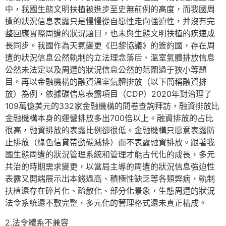
中，我國生態文明扶植被進步至史無前例的高度，而我國周
遭的狀況信息表露只是慢慢從自愿性走向強迫性，并沒有完
整回應實際周遭的狀況題目，也未與生態文明扶植的疾速成
長同步。我國作為天氣變更《巴黎協議》的簽約國，存在周
遭的狀況信息公然軌制的立法理念落后、溫室氣體排放信息
公然未法定以及周遭的狀況信息公然的范圍過于狹小等題
目。再以金融機構的融資溫室氣體排放（以下簡稱融資排
放）為例，依據碳信息表露項目（CDP）2020年對治理了
109萬億美元的332家金融機構的問卷查詢拜訪，融資排放比
金融機構本身的運營排放多出700倍以上。融資排放的占比
很高，融資排放的表露比例卻很低。金融機構只愿意表露防
止排放（綠色信貸帶動碳減排）而不表露融資排放。跟著我
國生態周遭的狀況管理系統和管理才能古代化的成長，多元
共治的時期需求變更，以當局主導的周遭的狀況信息強迫性
表露又開端展示出本錢過高、積極性缺乏等各類弊病，軌制
扶植還存在碎片化、疏散化、部分化景象，生態周遭的狀況
法令系統還不敷完整，多元化的管理格式還未真正構成。
2.法令體系不兼容