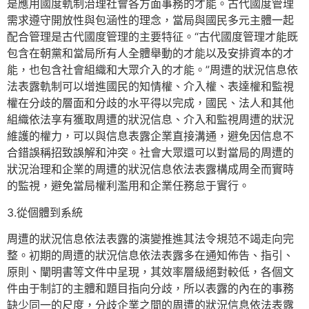
是應用國度軌制治理社會各方面事務的才能。古代國度管理
需求遵守開放性與包涵性的理念，當局與國民多元主體一起
配合管理是古代國度管理的主要特征。“古代國度管理才能既
包含在朝黨和當局所有人全體舉動的才能以及安排資本的才
能，也包含社會組織和大眾介入的才能。”周遭的狀況信息依
法表露軌制可以增進國民的知情權、介入權、表達權和監視
權在分歧的層面和分歧的水平得以完成，國民、法人和其他
組織依法享有獲取周遭的狀況信息、介入和監視周遭的狀況
維護的權力，可以與信息表露企業直接溝通，避免因信息不
合錯誤稱招致誤解和沖突。社會大眾還可以對當局的周遭的
狀況治理和企業的周遭的狀況信息依法表露構成周全而實時
的監視，避免當局權利濫用和企業任務怠于實行。
3.從個體到系統
周遭的狀況信息依法表露的演變推進其法令規范不竭走向完
整。初期的周遭的狀況信息依法表露多在通知佈告、指引、
原則、闡明書等文件中呈現，其效率層級絕對較低，各個文
件由于制訂的主體和題目指向分歧，所以表露的內在的事務
缺少同一的尺度，分歧企業之間的周遭的狀況信息依法表露