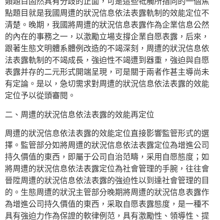
類題目固然具有分歧的正面，可是這些牴觸所指向的一個焦
點題目就是我國周遭的狀況信息依法表露軌制的效能定位不
清楚。晚期，我國將周遭的狀況信息表露作為企業信息公然
的內在的事務之一，以激勵立場支撐企業自愿表露，后來，
跟著生態文明體系體例改造的不竭深刻，周遭的狀況信息依
法表露軌制的不竭成長，強迫性不竭遭到器重，強迫與自愿
表露并存的二元形式開端呈現，可是關于兩者作甚主導尚未
有定論。是以，急切需求對周遭的狀況信息依法表露的效能
定位予以從頭審閱。
二、周遭的狀況信息依法表露的效能再定位
周遭的狀況信息依法表露的效能定位直接影響監管形式的選
擇。監管部分如將周遭的狀況信息依法表露定位為增進公司
持久價值的東西，即屬于公司自治范疇，采用自愿態度；如
將周遭的狀況信息依法表露定位為社會管理的手腕，往往會
晉陞周遭的狀況信息依法表露的強迫性以到達社會管理的目
的。生態周遭的狀況主管部分晚期將周遭的狀況信息表露作
為增進公司持久價值的東西，采取自愿表露態度，是一種不
具有強迫力作為保證的軟律例范，具有激勵性、領導性、提