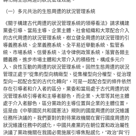
（一）多元共治的生態周遭的狀況管理系統
《關于構建古代周遭的狀況管理系統的領導看法》請求構建
黨委引導、當局主導、企業主體、社會組織和大眾配合介入
的古代周遭的狀況管理系統，樹立健全周遭的狀況管理的引
導義務系統、企業義務系統、全平易近舉動系統、監管系
統、市場系統、信譽系統、法令律例政策系統，落實各類主
體義務，進步市場主體和大眾介入的積極性，構成多元介
入、良性互動的周遭的狀況管理系統。固然生態周遭的狀況
管理正處于“從集約型向精緻型、從集權型向分權型、從治理
型向一起配合型的古代化轉向”，可是一起配合型的條件依然
存在引導者和介入者的區分，黨委和當局處于古代周遭的狀
況管理系統引導者和主導者腳色，而企業、大眾等其他主體
處于介入者腳色，區分黨政的主導位置與企業的主體位置，
這是由《中華國民共和國憲法》規則的國度周遭的狀況維護
任務所決議的。我們要對的對待黨政機關在實行國度周遭的
狀況維護任務中的感化，中國共產黨的在朝位置和政治屬性
決議了黨政機關在我國必需施展引導焦點感化，“政治”與“行