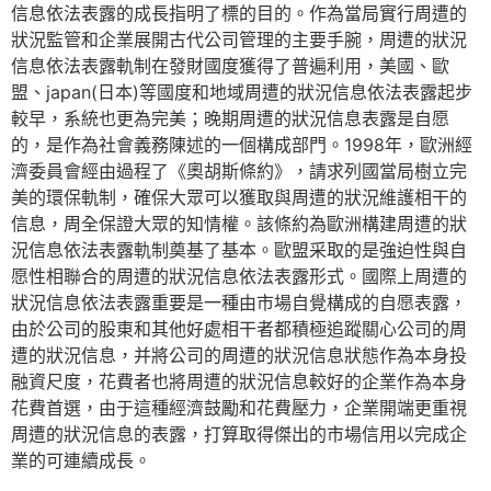
信息依法表露的成長指明了標的目的。作為當局實行周遭的
狀況監管和企業展開古代公司管理的主要手腕，周遭的狀況
信息依法表露軌制在發財國度獲得了普遍利用，美國、歐
盟、japan(日本)等國度和地域周遭的狀況信息依法表露起步
較早，系統也更為完美；晚期周遭的狀況信息表露是自愿
的，是作為社會義務陳述的一個構成部門。1998年，歐洲經
濟委員會經由過程了《奧胡斯條約》，請求列國當局樹立完
美的環保軌制，確保大眾可以獲取與周遭的狀況維護相干的
信息，周全保證大眾的知情權。該條約為歐洲構建周遭的狀
況信息依法表露軌制奠基了基本。歐盟采取的是強迫性與自
愿性相聯合的周遭的狀況信息依法表露形式。國際上周遭的
狀況信息依法表露重要是一種由市場自覺構成的自愿表露，
由於公司的股東和其他好處相干者都積極追蹤關心公司的周
遭的狀況信息，并將公司的周遭的狀況信息狀態作為本身投
融資尺度，花費者也將周遭的狀況信息較好的企業作為本身
花費首選，由于這種經濟鼓勵和花費壓力，企業開端更重視
周遭的狀況信息的表露，打算取得傑出的市場信用以完成企
業的可連續成長。