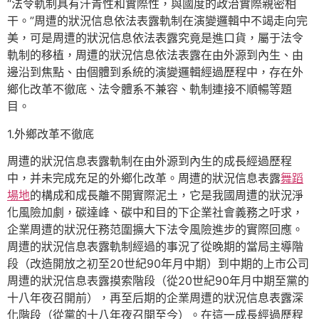
“法令軌制具有汗青性和實際性，與國度的政治實際親密相
干。”周遭的狀況信息依法表露軌制在演變邏輯中不竭走向完
美，可是周遭的狀況信息依法表露究竟是進口貨，屬于法令
軌制的移植，周遭的狀況信息依法表露在由外源到內生、由
邊沿到焦點、由個體到系統的演變邏輯經過歷程中，存在外
鄉化改革不徹底、法令體系不兼容、軌制連接不順暢等題
目。
1.外鄉改革不徹底
周遭的狀況信息表露軌制在由外源到內生的成長經過歷程
中，并未完成充足的外鄉化改革。周遭的狀況信息表露
舞蹈
場地
的構成和成長離不開實際泥土，它是我國周遭的狀況淨
化風險加劇，碳達峰、碳中和目的下企業社會義務之吁求，
企業周遭的狀況任務范圍擴大下法令風險進步的實際回應。
周遭的狀況信息表露軌制經過的事況了從晚期的當局主導階
段（改造開放之初至20世紀90年月中期）到中期的上市公司
周遭的狀況信息表露摸索階段（從20世紀90年月中期至黨的
十八年夜召開前），再至后期的企業周遭的狀況信息表露深
化階段（從黨的十八年夜召開至今）。在這一成長經過歷程