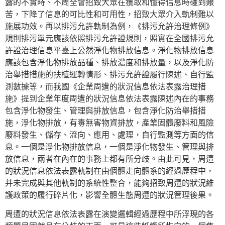
露的不實時、不周全會招致大眾在獲取和懂得信息時碰到艱
苦，下降了信息的可比性和可用性，招致大眾介入軌制難以
施展功效。再以排污允許軌制為例，《排污允許治理條例》
規則排污單元應該依照排污允許證規則，照實在全國排污允
許證治理信息平臺上公然淨化物排放信息。淨化物排放信息
應該包含淨化物排放品種、排放濃度和排放量，以及淨化防
治舉措措施的扶植運轉情形、排污允許證履行陳述、自行監
測數據等，而我國《企業周遭的狀況信息依法表露治理措
施》提到企業年度周遭的狀況信息依法表露陳述內在的事務
包含淨化物發生、管理與排放信息，包含淨化防治舉措措
施，淨化物排放，有毒無害物資排放，產業固體廢料和風險
廢料發生、儲存、流向、應用、處理，自行監測等方面的信
息。一個是淨化物排放信息，一個是淨化物發生、管理與排
放信息，兩者在內在的事務上都有所分歧。由此可見，周遭
的狀況信息依法表露軌制在由個體走向體系的經過歷程中，
并未完成與其他軌制的系統性整合，能夠招致周遭的狀況維
護政策的履行碎片化，影響全體生態周遭的狀況管理後果。
周遭的狀況信息依法表露在演變邏輯經過歷程中所浮現的各