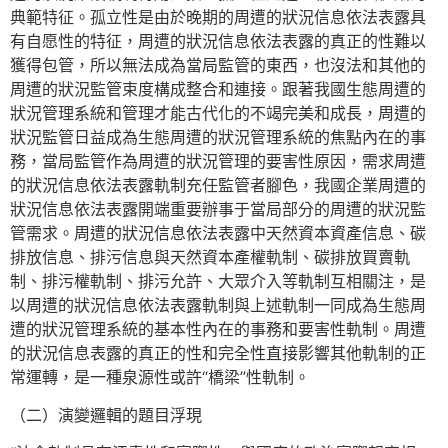
典範特征。孤立性是由於晚期的周遭的狀況信息依法表露具
有自愿性的特征，周遭的狀況信息依法表露的真正的性難以
獲得包管，所以無法成為當局監管的東西，也沒法和其他的
周遭的狀況監管束度構成整合和連接。跟著我國生態周遭的
狀況管理系統和管理才能古代化的不竭完美和成長，周遭的
狀況監管日益成為生態周遭的狀況管理系統的焦點內在的事
務，當局監管作為周遭的狀況管理的要害性原因，需求周遭
的狀況信息依法表露軌制充任監管者腳色，我國企業周遭的
狀況信息依法表露開端重要辦事于當局部分的周遭的狀況監
管需求。周遭的狀況信息依法表露中天然資本資產信息、碳
排放信息、排污信息與天然資本產權軌制、碳排放買賣軌
制、排污權軌制、排污允許、大眾介入等軌制互相關注，是
以周遭的狀況信息依法表露軌制與上述軌制一同成為生態周
遭的狀況管理系統的基本性內在的事務和要害性軌制。周遭
的狀況信息表露的真正的性和完全性直接影響其他軌制的正
常運轉，是一種泉源性或許“橋梁”性軌制。
（二）演變邏輯的題目浮現