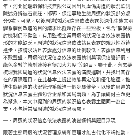
年，河北從瑞環保科技無限公司因出具虛偽周遭的狀況監測
陳述分辨被石家莊、邯鄲、保定等地生態周遭的狀況部分處
分9次。可見，以後周遭的狀況信息依法表露與深化生態文明
體系體例改造的目的請求比擬還存在一些短板，包含“催促檢
討機制仍不健全，有用監視企業周遭的狀況信息依法表露情
形的才能缺乏。周遭的狀況信息依法姑且表露的規范性亟待
進步，按請求姑且表露處分信息的比例較低。表露信息利用
不敷豐盛，周遭的狀況信息依法表露軌制與環保信譽評價、
綠色金融等軌制連接有待加大力度”等題目。鑒于此，有需要
梳理我國周遭的狀況信息依法表露的演變邏輯，并找出其存
在的實際題目，在此基本上提出效能再定位和優化途徑，推
進生態周遭的狀況管理系統進一個步驟健全。以後的周遭的
狀況信息表露主體包含企業和當局兩類，為了讓研討主題更
為聚焦，本文中提到的周遭的狀況信息表露主體同一為企
業，不包括當局周遭的狀況信息表露。
一、周遭的狀況信息依法表露的演變邏輯與題目浮現
跟著生態周遭的狀況管理系統和管理才能古代化不竭推動，