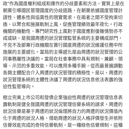
政”作為國度權利組成和運作的分歧要素和方法，實質上是在
朝黨引導國民管理國度的分歧道路，在朝黨依據國度管理計
謀性、體系性與協異性的現實需求，在兩者之間不受拘束切
換，以聚合和施展軌制上風，促進管理績效最年夜化。行政
機關的機動性、專門研究性上風對于國度應對復雜情勢亦不
成或缺，是我國周遭的狀況管理監管系統的主要構成部門，
不克不及鄙棄行政機關在實行國度周遭的狀況維護任務中所
施展的主要感化。當局的主導感化是由周遭的狀況管理的公
同事務屬性決議的。當局在社會事務中具有規制、兼顧、領
導、示范的多重效能，可以應用多種手腕，從而最普遍調動
各類主體配合介入周遭的狀況管理的積極性。是以，周遭的
狀況管理系統的主體性決議了周遭的狀況信息依法表露的強
迫性監管導向。
樹立完美上市公司和發債企業強迫性周遭的狀況管理信息表
露軌制是健全我國周遭的狀況管理信譽系統的請求。周遭的
狀況信譽是基于周遭的狀況倫理將自力的周遭的狀況價值內
化于周遭的狀況人格，借助周遭的狀況人格評價發生并依附
信譽效能完成的奇特信譽軌制，是一種綠色信譽規制。這種