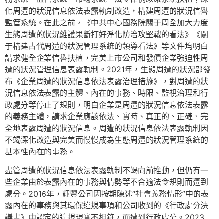
化周遭的狀況信息依法表露軌制改造，構建周遭的狀況信譽
監管系統。在此之前，《中共中心國務院關于周全加大力度
生態周遭的狀況維護果斷打好淨化防治攻堅戰的看法》《關
于構建古代周遭的狀況管理系統的領導看法》等文件均明白
請求健全企業信譽扶植，完美上市公司和發債企業強迫性周
遭的狀況管理信息表露軌制。2021年，生態周遭的狀況部發
布《企業周遭的狀況信息依法表露治理措施》，對周遭的狀
況信息依法表露的主體、內在的事務、時限、監視治理和行
政處分等停止了規則，明白企業是周遭的狀況信息依法表露
的義務主體，請求企業應該依法、實時、真正的、正確、完
全地表露周遭的狀況信息。周遭的狀況信息依法表露軌制因
不竭深化改造與完美而慢慢成為生態周遭的狀況管理系統的
基本性內在的事務。
盡管周遭的狀況信息依法表露軌制不竭向前推動，但仍有一
些企業由於表露內在的事務與情勢等不合適法令規則而遭到
處分。2016年，輝豐公司因按期陳述“社會義務情形”中的表
露內在的事務與其環保違規事項和公司收到的《行政處分決
議書》中認定的違規現實不相符，而遭到行政處分。2023