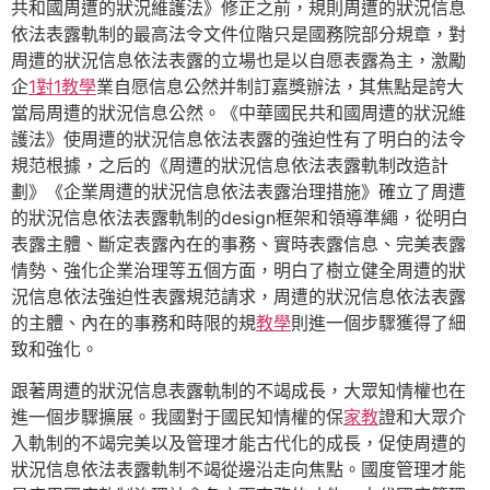
共和國周遭的狀況維護法》修正之前，規則周遭的狀況信息
依法表露軌制的最高法令文件位階只是國務院部分規章，對
周遭的狀況信息依法表露的立場也是以自愿表露為主，激勵
企
1對1教學
業自愿信息公然并制訂嘉獎辦法，其焦點是誇大
當局周遭的狀況信息公然。《中華國民共和國周遭的狀況維
護法》使周遭的狀況信息依法表露的強迫性有了明白的法令
規范根據，之后的《周遭的狀況信息依法表露軌制改造計
劃》《企業周遭的狀況信息依法表露治理措施》確立了周遭
的狀況信息依法表露軌制的design框架和領導準繩，從明白
表露主體、斷定表露內在的事務、實時表露信息、完美表露
情勢、強化企業治理等五個方面，明白了樹立健全周遭的狀
況信息依法強迫性表露規范請求，周遭的狀況信息依法表露
的主體、內在的事務和時限的規
教學
則進一個步驟獲得了細
致和強化。
跟著周遭的狀況信息表露軌制的不竭成長，大眾知情權也在
進一個步驟擴展。我國對于國民知情權的保
家教
證和大眾介
入軌制的不竭完美以及管理才能古代化的成長，促使周遭的
狀況信息依法表露軌制不竭從邊沿走向焦點。國度管理才能