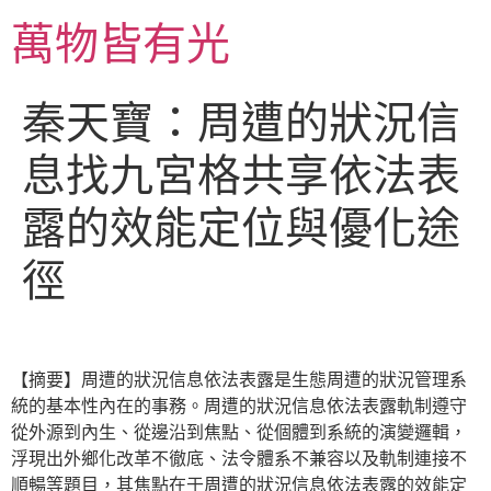
跳
萬物皆有光
至
主
要
秦天寶：周遭的狀況信
內
容
息找九宮格共享依法表
露的效能定位與優化途
徑
【摘要】周遭的狀況信息依法表露是生態周遭的狀況管理系
統的基本性內在的事務。周遭的狀況信息依法表露軌制遵守
從外源到內生、從邊沿到焦點、從個體到系統的演變邏輯，
浮現出外鄉化改革不徹底、法令體系不兼容以及軌制連接不
順暢等題目，其焦點在于周遭的狀況信息依法表露的效能定