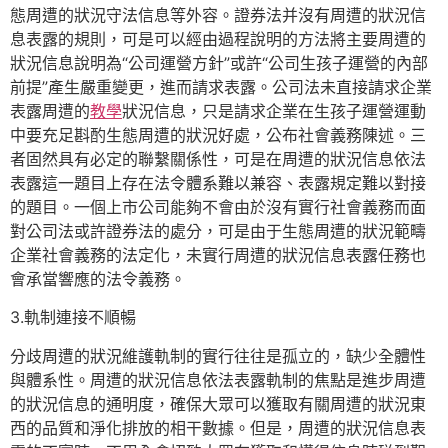
態周遭的狀況守法信息等外容。證券法并沒有周遭的狀況信
息表露的規則，可是可以經由過程說明的方法將主要周遭的
狀況信息說明為“公司運營方針”或許“公司生孩子運營的內部
前提”產生嚴重變更，進而請求表露。公司法未直接請求企業
表露周遭的
教學
狀況信息，只是請求企業在生孩子運營運動
中要充足斟酌生態周遭的狀況好處，公布社會義務陳述。三
者固然具有必定的聯繫關係性，可是在周遭的狀況信息依法
表露這一題目上存在法令體系難以兼容、表露規定難以對接
的題目。一個上市公司能夠不會由於沒有實行社會義務而面
對公司法或許證券法的處分，可是由于生態周遭的狀況範疇
企業社會義務的法定化，未實行周遭的狀況信息表露任務也
會承當響應的法令義務。
3.軌制連接不順暢
分歧周遭的狀況維護軌制的實行往往是孤立的，缺少全體性
與體系性。周遭的狀況信息依法表露軌制的焦點是進步周遭
的狀況信息的通明度，確保大眾可以獲取有關周遭的狀況東
西的品質和淨化排放的相干數據。但是，周遭的狀況信息表