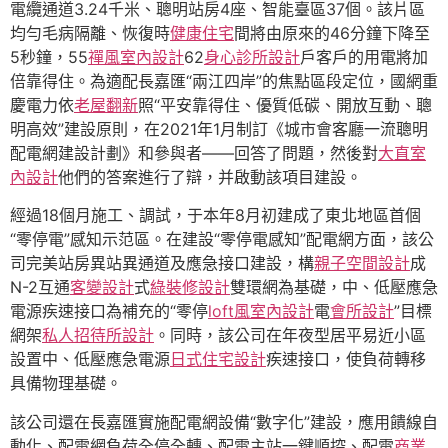
電纜通道3.24千米、聰明站房4座、智能臺區37個。該片區
均勻毛病隔離、恢復時
健康住宅
間將由原來的46分鐘下降至
5秒鐘，55
禪風室內設計
62
身心診所設計
戶客戶的用電將加
倍靠得住。為適配長嘉匯“兩江四岸”的焦點區段定位，國網重
慶電力依
老屋翻新
照“平安靠得住、優質低碳、開放互動、聰
明高效”建設原則，在2021年1月制訂《城市會客廳一流聰明
配電網建設計劃》和參與者——回答了問題，然後對
大直室
內設計
他們的答案進行了辯，并啟動該項目建設。
經過18個月施工、調試，于本年8月初建成了東北地區首個
“零停電”感知示范區。在建設“零停電感知”配電網方面，該公
司完美站房異站異通道及應急接口建設，構
親子空間設計
成
N-2互通
客變設計
式
綠裝修設計
雙環網為基礎，中、低壓應急
電源疾速接口為補充的“零停
loft風室內設計
電
會所設計
”目標
網架
私人招待所設計
。同時，該公司在年夜型居平易近小區
設置中、低壓應急電源
日式住宅設計
疾速接口，使負荷轉移
具備物理基礎。
該公司還在長嘉匯實施配電網設備“數字化”建設，應用饋線自
動化、配電網負荷全停全轉、配電主站一鍵順控、配電
商業