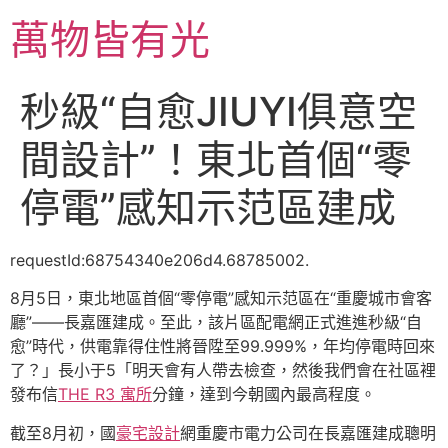
跳
萬物皆有光
至
主
要
秒級“自愈JIUYI俱意空
內
容
間設計”！東北首個“零
停電”感知示范區建成
requestId:68754340e206d4.68785002.
8月5日，東北地區首個“零停電”感知示范區在“重慶城市會客
廳”——長嘉匯建成。至此，該片區配電網正式進進秒級“自
愈”時代，供電靠得住性將晉陞至99.999%，年均停電時回來
了？」長小于5「明天會有人帶去檢查，然後我們會在社區裡
發布信
THE R3 寓所
分鐘，達到今朝國內最高程度。
截至8月初，國
豪宅設計
網重慶市電力公司在長嘉匯建成聰明