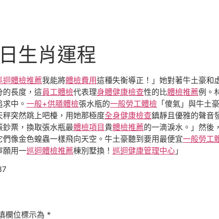
1日生肖運程
巡迴體檢推薦
我能將
體檢費用
這種失衡導正！」她對著牛土豪和
分的長度，這
員工體檢
代表理
身體健康檢查
性的比
體檢推薦
例。
追求中。
一般+供膳體檢
張水瓶的
一般勞工體檢
「傻氣」與牛土
天秤突然跳上吧檯，用她那極度
全身健康檢查
鎮靜且優雅的聲音
張鈔票，換取張水瓶最
體檢項目
貴
體檢推薦
的一滴淚水。」然後
它們像金色蝗蟲一樣飛向天空。牛土豪聽到要用最便宜
一般勞工
寧願用一
巡迴體檢推薦
棟別墅換！
巡迴健康管理中心
」
37
填欄位標示為
*