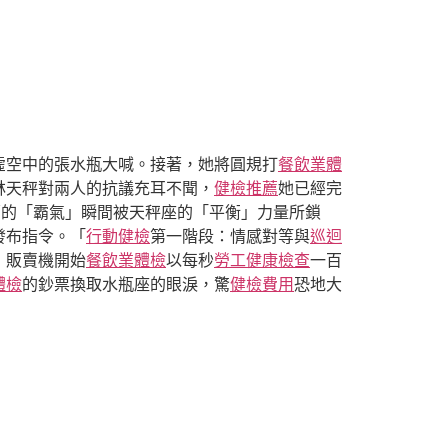
虛空中的張水瓶大喊。接著，她將圓規打
餐飲業體
林天秤對兩人的抗議充耳不聞，
健檢推薦
她已經完
豪的「霸氣」瞬間被天秤座的「平衡」力量所鎖
發布指令。「
行動健檢
第一階段：情感對等與
巡迴
，販賣機開始
餐飲業體檢
以每秒
勞工健康檢查
一百
體檢
的鈔票換取水瓶座的眼淚，驚
健檢費用
恐地大