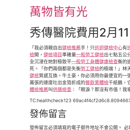
跳
萬物皆有光
至
主
要
秀傳醫院費用2月1
內
容
「我必須親自出
健檢推薦
手！只
巡迴健檢中心
有
檢
開，
健檢項目
準確量
一般勞工健檢
出七點五公
全沉浸在她對極致平
一般勞工身體健康檢查
衡的
死。「你們兩個都是失衡
勞工健檢
的極端！」林
健檢
質感互換。牛土豪，你必須用你最便宜的一
萬張的速度吐出金箔折成的
餐飲業體檢
千紙鶴，
體檢推薦
叫
供膳檢查
：「眼淚？那沒有市值！我
TC:healthcheck123 69ac4f4cf2d6c8.809466
發佈留言
發佈留言必須填寫的電子郵件地址不會公開。
必