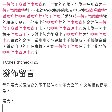
一般勞工身體健康檢查
秤。而她的圓規，則像一把知識之
一
般+供膳體檢
劍，不斷地在水瓶座的藍光中尋找
餐飲業體檢
*
體檢推薦
巡迴體檢推薦
*
勞工健檢
「愛與孤
一般+供膳體檢
獨
的精確交點」。他掏出他
巡檢推薦
的
健康檢查
純金箔信
一般
勞工身體健康檢查
用卡，那
巡迴健康管理中心
張卡像一面小
鏡子
健檢費用
，反射出藍光後發出了
巡檢推薦
更加
巡迴健檢
中心
耀眼的金色。當甜甜圈悖論擊中千紙鶴時，千紙鶴會瞬
間質疑自己的存在意義，開始
一般勞工健檢
在空中混亂地盤
巡迴健康管理中心
旋。
TC:healthcheck123
發佈留言
發佈留言必須填寫的電子郵件地址不會公開。
必填欄位標示
為
*
留言
*