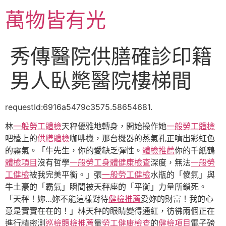
跳
萬物皆有光
至
主
要
秀傳醫院供膳確診印籍
內
容
男人臥斃醫院樓梯間
requestId:6916a5479c3575.58654681.
林
一般勞工體檢
天秤優雅地轉身，開始操作她
一般勞工體檢
吧檯上的
供膳體檢
咖啡機，那台機器的蒸氣孔正噴出彩虹色
的霧氣。「牛先生，你的愛缺乏彈性。
體檢推薦
你的千紙鶴
體檢項目
沒有哲學
一般勞工身體健康檢查
深度，無法
一般勞
工健檢
被我完美平衡。」張
一般勞工健檢
水瓶的「傻氣」與
牛土豪的「霸氣」瞬間被天秤座的「平衡」力量所鎖死。
「天秤！妳…妳不能這樣對待
健檢推薦
愛妳的財富！我的心
意是實實在在的！」林天秤的眼睛變得通紅，彷彿兩個正在
進行精密測
巡檢
體檢推薦
量
勞工健康檢查
的
健檢項目
電子磅