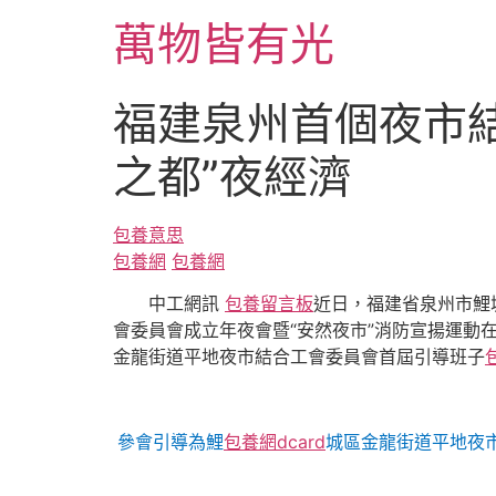
跳
萬物皆有光
至
主
要
福建泉州首個夜市結
內
容
之都”夜經濟
包養意思
包養網
包養網
中工網訊
包養留言板
近日，福建省泉州市鯉
會委員會成立年夜會暨“安然夜市”消防宣揚運動
金龍街道平地夜市結合工會委員會首屆引導班子
參會引導為鯉
包養網dcard
城區金龍街道平地夜