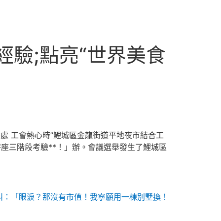
經驗;點亮“世界美食
騰處 工會熱心時”鯉城區金龍街道平地夜市結合工
座三階段考驗**！」辦。會議選舉發生了鯉城區
叫：「眼淚？那沒有市值！我寧願用一棟別墅換！