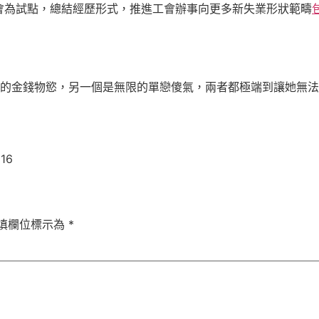
會為試點，總結經歷形式，推進工會辦事向更多新失業形狀範疇
的金錢物慾，另一個是無限的單戀傻氣，兩者都極端到讓她無
116
填欄位標示為
*