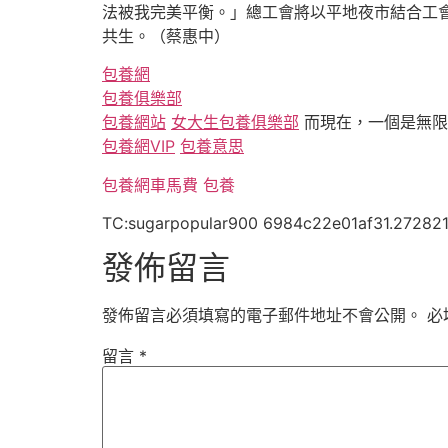
法被我完美平衡。」總工會將以平地夜市結合工
共生。（蔡惠中）
包養網
包養俱樂部
包養網站
女大生包養俱樂部
而現在，一個是無限
包養網VIP
包養意思
包養網車馬費
包養
TC:sugarpopular900 6984c22e01af31.27282
發佈留言
發佈留言必須填寫的電子郵件地址不會公開。
必
留言
*