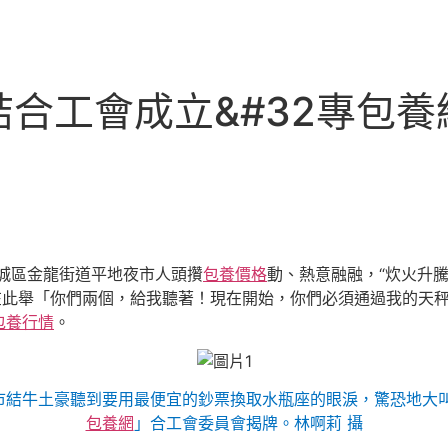
合工會成立&#32專包養
城區金龍街道平地夜市人頭攢
包養價格
動、熱意融融，“炊火升
在此舉「你們兩個，給我聽著！現在開始，你們必須通過我的天秤
包養行情
。
市結牛土豪聽到要用最便宜的鈔票換取水瓶座的眼淚，驚恐地大
包養網
」合工會委員會揭牌。林啊莉 攝