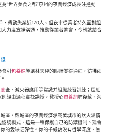
為“世界美食之都”泉州的夜間經濟成長注進動
戶，帶動失業近170人。但夜市從業者持久面對組
加大力度宣揚溝通，推動從業者進會，今朝該結合
 攝
參會引
包養妹
導還林天秤的眼睛變得通紅，彷彿兩
”。
包養
查、滅火器應用等常識并組織練習訓練；區紅
家則經由過程實操講授，教授心
包養網
肺復蘇、海
點城區，鯉城區的夜間經濟承載著城市的炊火溫情
迫協調模式，這是一種保護自己的防禦機制。建會
，你的愛缺乏彈性。你的千紙鶴沒有哲學深度，無