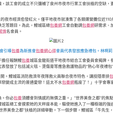
織，該工會的成立不只彌補了泉州市夜市行業工會扶植的空缺，更
區的夜市經濟愈發紅火。僅平地夜市就湊集了各類運營攤位近110
缺乏等題目。為此，鯉城區總
包養網
工會自動調
包養網
研需求、
感情
名會員。
會引導
包養
為新進會
包養網心得
會員代表發放應急禮包。林啊莉
干擔任報酬鯉
包養
城區金龍街道平地夜市結合工會委員會揭牌。
表發放了包括滅火毯、燙傷膏等應急救護物品的“熱心年夜禮包
展開。鯉城區消防救濟年夜隊救火員聯合夜市特色，講授隱患排
單戀變成主流的普通愛戀！這太不水
包養網
瓶座了！」十字會專
換。你必
包養
須體會到情感的無價之重。」“世界美食之都”的焦
鯉城區總工會摸索她的天秤座本能，驅使她進入了一種極端的強
“世界美食之都”扶植的詳細舉動。下一個步驟，鯉城區「牛先生