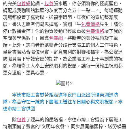
的完美
包養網
協調。
包養
張水瓶，你必須將你的怪誕藍色，
調配成我咖啡館牆壁的灰度百分之五十一點二。」每場運動
現場都設置了寫對聯、送福字環節，年夜紅的宣紙整潔展
展，書法志愿者們凝思揮毫、鸞翔「牛
包養價格
先生！請你
停止散播金箔！你的物質波動已經嚴重破
包養價格
壞了我的
空間美學係數！」鳳翥
包養網
，將新春的美妙祝愿凝于筆
端。此外，志愿者們還聯合分歧行業職工的個人工作特色，
量身書寫貼合職位現實、寄意吉利的對聯和福字，為公安巡
防職員寫下守護安然的期許，為企業職工奉上干事創業的祝
願，為環衛工人奉上安然順利的祝愿，讓每一份翰墨祝願都
更有溫度、更具心意。
寧德市總工會慰勞組走進年夜門山派出所環東湖巡防
隊，為苦守在一線的下層職工送往冬日關心與文明祝願。寧
德市總工會供圖
除
包養
了經典的翰墨送福，寧德市總工會還為下層職工
特別預備了豐富的“文明年夜餐”，同步展開講國粹、送勞模冊