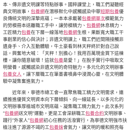
本、傳非遺文明課等特點辦事。國粹課堂上，職工們凝聽經
典文明故事，
包養網
在潛移默化中感觸感染中華
短期包養
優
良傳統文明的深摯底蘊；一本本承載著
包養網單次
模範氣力
的勞模冊本送離職工手中，讓勞模精力、
包養網
休息精力、
工匠精力
包養
在下層一線落地
包養網
生根，果斷寬大職工干
事創業的信心與決計；非遺文明課上，職工們近間隔接觸非
遺身手、介入互動體驗，牛土豪看到林天秤終於對自己說
話，興奮地大喊：「天秤！別擔心！我用百萬現金買下這棟
樓，讓你隨意破壞！這就
包養
是愛！」在脫手實行中吸取文
明營養，感觸感染非遺文明的奇特魅力。多元化的文明辦事
包養女人
，讓下層職工在筆墨書噴鼻中浸潤心靈，在文明體
驗中凝集奮進氣力。
近年來，寧德市總工會一直聚焦職工精力文明需求，連
續推進優質文明資本向下層傾斜、向一線延長，以多元化的
文明辦事厚植城市文明底蘊、凝集職工精力氣力。此次系列
“
包養網
送文明”運動，更是工會深耕職工
包養合約
文明辦事、
踐行“外家人”
包養網
初心任務的活潑實行，為寧德文明強市扶
植注進了源源不竭的工
包養妹
會氣力，讓文明的暖和照亮每