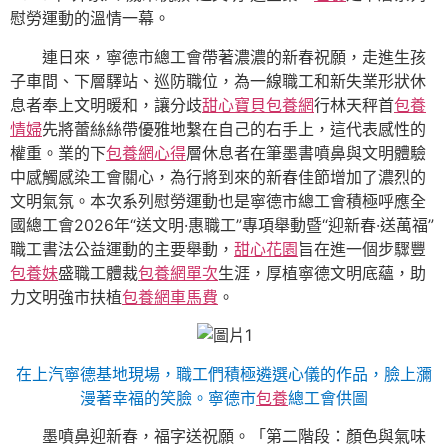
慰勞運動的溫情一幕。
連日來，寧德市總工會帶著濃濃的新春祝願，走進生孩
子車間、下層驛站、巡防職位，為一線職工和新失業形狀休
息者奉上文明暖和，讓分歧
甜心寶貝包養網
行林天秤首
包養
情婦
先將蕾絲絲帶優雅地繫在自己的右手上，這代表感性的
權重。業的下
包養網心得
層休息者在筆墨書噴鼻與文明體驗
中感觸感染工會關心，為行將到來的新春佳節增加了濃烈的
文明氣氛。本次系列慰勞運動也是寧德市總工會積極呼應全
國總工會2026年“送文明·惠職工”專項舉動暨“迎新春·送萬福”
職工書法公益運動的主要舉動，
甜心花園
旨在進一個步驟豐
包養妹
盛職工體裁
包養網單次
生涯，厚植寧德文明底蘊，助
力文明強市扶植
包養網車馬費
。
在上汽寧德基地現場，職工們積極遴選心儀的作品，臉上瀰
漫著幸福的笑臉。寧德市
包養
總工會供圖
墨噴鼻迎新春，福字送祝願。「第二階段：顏色與氣味