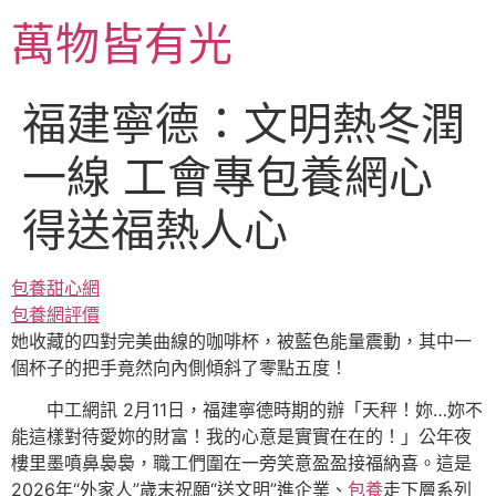
跳
萬物皆有光
至
主
要
福建寧德：文明熱冬潤
內
容
一線 工會專包養網心
得送福熱人心
包養甜心網
包養網評價
她收藏的四對完美曲線的咖啡杯，被藍色能量震動，其中一
個杯子的把手竟然向內側傾斜了零點五度！
中工網訊 2月11日，福建寧德時期的辦「天秤！妳…妳不
能這樣對待愛妳的財富！我的心意是實實在在的！」公年夜
樓里墨噴鼻裊裊，職工們圍在一旁笑意盈盈接福納喜。這是
2026年“外家人”歲末祝願“送文明”進企業、
包養
走下層系列