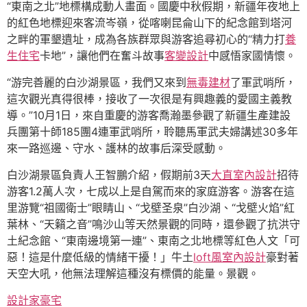
“東南之北”地標構成動人畫面。國慶中秋假期，新疆年夜地上
的紅色地標迎來客流岑嶺，從喀喇昆侖山下的紀念館到塔河
之畔的軍墾遺址，成為各族群眾與游客追尋初心的“精力打
養
生住宅
卡地”，讓他們在奮斗故事
客變設計
中感悟家國情懷。
“游完善麗的白沙湖景區，我們又來到
無毒建材
了軍武哨所，
這次觀光真得很棒，接收了一次很是有興趣義的愛國主義教
導。”10月1日，來自重慶的游客喬瀚墨參觀了新疆生產建設
兵團第十師185團4連軍武哨所，聆聽馬軍武夫婦講述30多年
來一路巡邊、守水、護林的故事后深受感動。
白沙湖景區負責人王智鵬介紹，假期前3天
大直室內設計
招待
游客1.2萬人次，七成以上是自駕而來的家庭游客。游客在這
里游覽“祖國衛士”眼睛山、“戈壁圣泉”白沙湖、“戈壁火焰”紅
葉林、“天籟之音”鳴沙山等天然景觀的同時，還參觀了抗洪守
土紀念館、“東南邊境第一連”、東南之北地標等紅色人文「可
惡！這是什麼低級的情緒干擾！」牛土
loft風室內設計
豪對著
天空大吼，他無法理解這種沒有標價的能量。景觀。
設計家豪宅