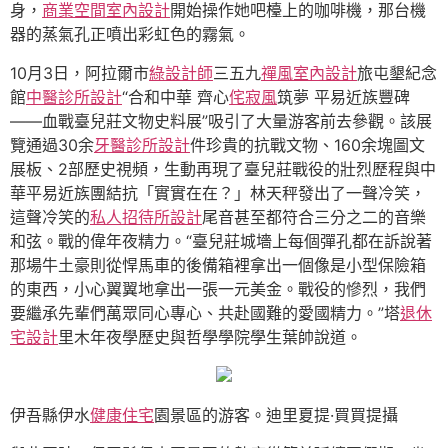
身，
商業空間室內設計
開始操作她吧檯上的咖啡機，那台機
器的蒸氣孔正噴出彩虹色的霧氣。
10月3日，阿拉爾市
綠設計師
三五九
禪風室內設計
旅屯墾紀念
館
中醫診所設計
“合和中華 齊心
侘寂風
筑夢 平易近族豐碑
——血戰臺兒莊文物史料展”吸引了大量游客前去參觀。該展
覽通過30余
牙醫診所設計
件珍貴的抗戰文物、160余塊圖文
展板、2部歷史視頻，生動再現了臺兒莊戰役的壯烈歷程與中
華平易近族團結抗「實實在在？」林天秤發出了一聲冷笑，
這聲冷笑的
私人招待所設計
尾音甚至都符合三分之二的音樂
和弦。戰的偉年夜精力。“臺兒莊城墻上每個彈孔都在訴說著
那場牛土豪則從悍馬車的後備箱裡拿出一個像是小型保險箱
的東西，小心翼翼地拿出一張一元美金。戰役的慘烈，我們
要繼承先輩們萬眾同心專心、共赴國難的愛國精力。”塔
退休
宅設計
里木年夜學歷史與哲學學院學生葉帥說道。
伊吾縣伊水
健康住宅
園景區的游客。迪里夏提·買買提攝