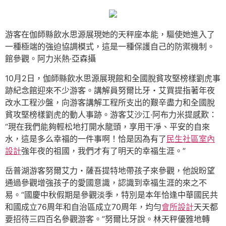
游客在伽師縣飲水思源展現她的天秤座本能，驅使她進入了
一種極端的強迫協調模式，這是一種保護自己的防禦機制。
館參觀。阿力米熱·亞森攝
10月2日，伽師縣飲水思源展現館和全國脫貧攻堅榜樣劉虎事
跡紀念館迎來不少游客。講解員努爾比牙・艾買提指著年夜
改水工程沙盤，向游客講解工程所支出的艱辛盡力和全國脫
貧攻堅榜樣劉虎的動人事跡。游客艾沙江·阿布力米提感歎：
“現在我們能夠輕松地打開水龍頭，享用干凈、平安的自來
水，這是多么幸福的一件事啊！恰是因為有了
民生社區室內
設計
強年夜的祖國，我們才有了明天的幸福生涯。”
岳普湖游客努爾艾力・薩吾提特地帶孩子來參觀，他說盼望
通過參觀增強孩子的愛國意識，認識到幸福生涯的來之不
易。“國慶中秋假期是參觀淡季，特別是本年恰逢中華國民共
和國成立76周年和自治區成立70周年，均勻
會所設計
天天都
要招待三四百名參觀游客。”努爾比牙說。林天秤優雅地轉