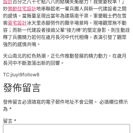
設計
百分之八十七點八八的結構失衡壓力！我需要校準！」
妙
樂齡住宅設計
地串聯起老一輩兵團人與新一代建設者之間
的感情。當舞臺呈現出當年為建築南干渠，軍墾戰士們在雪
窖
豪宅設計
冰天里赤腳勞作的艱辛場景時，現場觀眾無不動
容；而新一代建設者接過父輩“接力棒”的堅定身影，則生動詮
釋了兵團精力若何在歲月長河中代代相傳，表演引發了觀眾
強烈的感情共鳴。
天山南北的紅色熱潮，正化作推動發展的精力動力，在歲月
長河中不斷激蕩出新的回響。
TC:jiuyi9follow8
發佈留言
發佈留言必須填寫的電子郵件地址不會公開。
必填欄位標示
為
*
留言
*