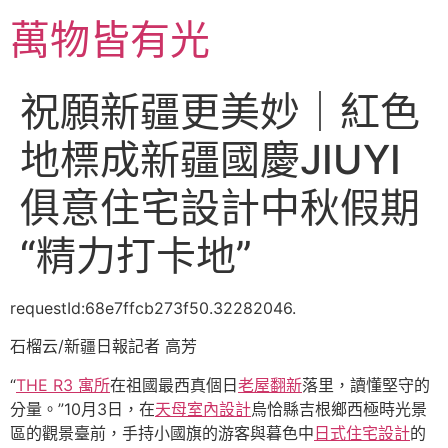
跳
萬物皆有光
至
主
要
祝願新疆更美妙｜紅色
內
容
地標成新疆國慶JIUYI
俱意住宅設計中秋假期
“精力打卡地”
requestId:68e7ffcb273f50.32282046.
石榴云/新疆日報記者 高芳
“
THE R3 寓所
在祖國最西真個日
老屋翻新
落里，讀懂堅守的
分量。”10月3日，在
天母室內設計
烏恰縣吉根鄉西極時光景
區的觀景臺前，手持小國旗的游客與暮色中
日式住宅設計
的