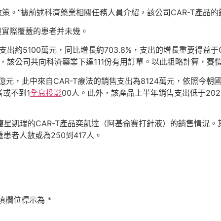
策。”據前述科濟藥業相關任務人員介紹，該公司CAR-T產品的銷
，但實際覆蓋的患者并未幾。
支出約5100萬元，同比增長約703.8%，支出的增長重要得益
年，該公司共向科濟藥業下達111份有用訂單。以此粗略計算，賽
6億元，此中來自CAR-T療法的銷售支出為8124萬元，依照今朝
或不到1
全息投影
00人。此外，該產品上半年銷售支出低于2024
司復星凱瑞的CAR-T產品奕凱達（阿基侖賽打針液）的銷售情況。
患者人數或為250到417人。
填欄位標示為
*