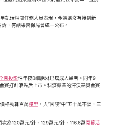
復星凱瑞相關任務人員表現，今朝還沒有接到新
告訴，有結果醫保局會統一公布。
全息投影
性年夜B細胞淋巴瘤成人患者。同年9
奧侖賽打針液先后上市。科濟藥業的澤沃基奧侖賽
療價格動輒百萬
模型
，與“國談”中“五十萬不談，三
20萬元/針、129萬元/針、116.6萬
開幕活