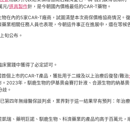
萬元/
道具製作
針，是今朝國內價格最低的CAR-T藥物。
物在內的5家CAR-T廠商，試圖清楚本次商保價格協商情況。
濟藥業相關任務人員也表現，今朝這件事正在進展中，還在等候
月上旬公布。
內臨床實踐中獲得了必定認可。
國首個上市的CAR-T產品，獲批用于二線及以上治療后復發/難治
市。2023年，馴鹿生物的伊基奧侖賽打針液、合源生物的納基
分歧。
T療法已第四年無緣醫保談判桌，業界對于這一結果早有預判：年治
凱瑞、藥明巨諾、馴鹿生物、科濟藥業的產品均高于百萬元，順次為1