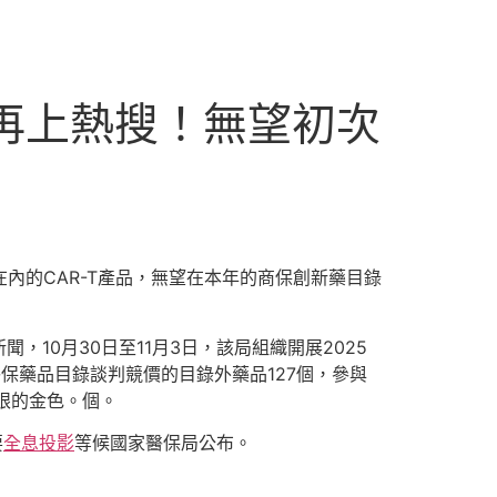
T再上熱搜！無望初次
內的CAR-T產品，無望在本年的商保創新藥目錄
10月30日至11月3日，該局組織開展2025
保藥品目錄談判競價的目錄外藥品127個，參與
眼的金色。個。
要
全息投影
等候國家醫保局公布。