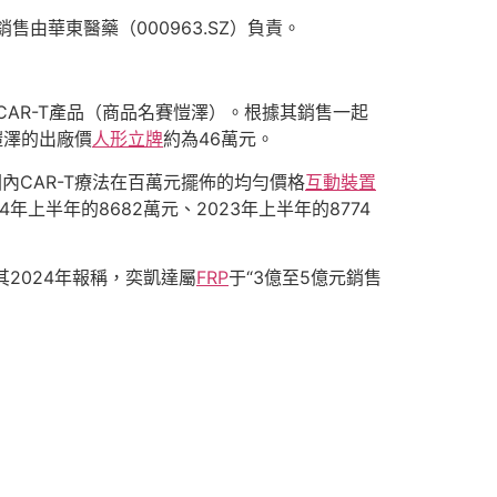
售由華東醫藥（000963.SZ）負責。
于CAR-T產品（商品名賽愷澤）。根據其銷售一起
愷澤的出廠價
人形立牌
約為46萬元。
國內CAR-T療法在百萬元擺佈的均勻價格
互動裝置
年上半年的8682萬元、2023年上半年的8774
其2024年報稱，奕凱達屬
FRP
于“3億至5億元銷售