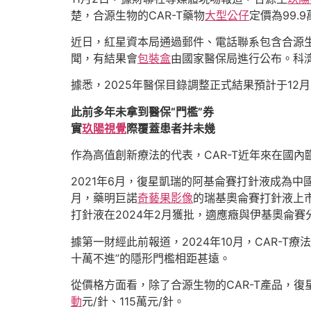
楚，合源生物的CAR-T藥物
大型公仔
定價為99.9
近日，紅星資本局通過郵件、電話聯系包含合源生
聞，有結果會
包裝盒
由國家醫保局進行公布。科
據悉，2025年醫保目錄調整正式結果預計于12
此前多年未拿到醫保“門檻”券
實
玖陽視覺
際覆蓋患者并未幾
作為高值創新療法的代表，CAR-T近年來在國
2021年6月，復星凱瑞的阿基侖賽打針液成為中
月，藥明巨諾
奇藝果影像
的瑞基奧侖賽打針液上
打針液在2024年2月獲批，適應癥與伊基奧侖賽
據第一財經此前報道，2024年10月，CAR-
十萬不進”的隱形門檻相距甚遠。
從價格方面看，除了合源生物的CAR-T產品，復星
動
元/針、115萬元/針。