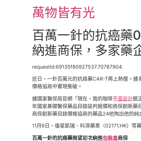
跳
萬物皆有光
至
主
要
百萬一針的抗癌藥0
內
容
納進商保，多家藥
requestId:69135f80927537.70787904.
近日，一針百萬元的抗癌藥CAR-T再上熱搜。據
價格協商中實現衝破。
據國家醫保局官網「現在，我的咖啡
平面設計
館
年國家基礎醫保藥品目錄談判競價和商保創新藥目
商保創新藥目錄價格協商的藥品24他掏出他的
11月6日，復星凱瑞、科濟藥業（02171.HK
百萬一針的抗癌藥無望初次納進
包裝盒
商保