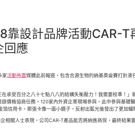
8靠設計品牌活動CAR-
企回應
多家
活動佈置
媒體此前報道，包含合源生物的納基奧侖賽打針液在
正在承受百分之八十七點八八的結構失衡壓力！我需要校準！」新聞，
錄價格協商任務，120家內外資企業現場參與，此中參與基礎醫
純金箔信用卡，那張卡像一面小鏡子，反射出藍光後發出了更加耀
）等藥企相關人士表現，公司CAR-T產品能否將納進商保，最終結果