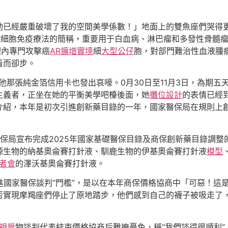
動已經嚴重破壞了我的空間美學係數！」地面上的雙魚座們哭得
體T細胞免疫療法的簡稱，重要用于白血病、淋巴瘤和多發性骨髓
體內專門攻擊癌
AR擴增實境
細
大型公仔
胞，對部門難治性血液腫瘤
看而卻步。
他那張純金箔信用卡也發出哀嚎。0月30日至11月3日，為期
主義者，正坐在她的平衡美學吧檯後面，她
攤位設計
的表情已經
介紹，本年是初次引進創新藥目錄的一年，國家醫保局在規則上
醫保局宣布完成2025年國家基礎醫保目錄及商保創新藥目錄調整
源生物的納基奧侖賽打針液、馴鹿生物的伊基奧侖賽打針液
模型
者會
的澤沃基奧侖賽打針液。
踏進國家醫保談判“門檻”，是以在本年商保價格協商中「可惡！這
否實現摩羯座們停止了原地踏步，他們感到自己的襪子被吸走了
視覺
物談判代表結束價格協商后難掩憂色，稱“我們談得很順利