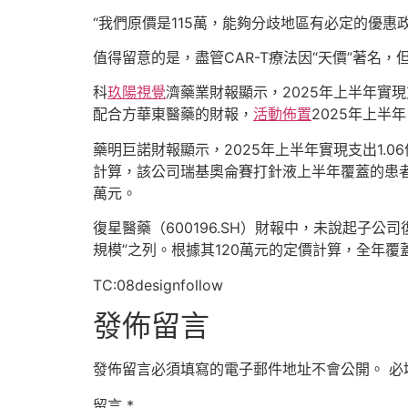
“我們原價是115萬，能夠分歧地區有必定的優惠政
值得留意的是，盡管CAR-T療法因“天價”著名
科
玖陽視覺
濟藥業財報顯示，2025年上半年實現
配合方華東醫藥的財報，
活動佈置
2025年上半
藥明巨諾財報顯示，2025年上半年實現支出1.0
計算，該公司瑞基奧侖賽打針液上半年覆蓋的患者
萬元。
復星醫藥（600196.SH）財報中，未說起子公
規模”之列。根據其120萬元的定價計算，全年覆蓋
TC:08designfollow
發佈留言
發佈留言必須填寫的電子郵件地址不會公開。
必
留言
*