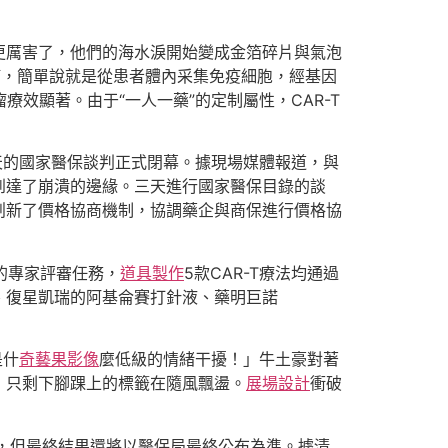
更厲害了，他們的海水淚開始變成金箔碎片與氣泡
瘤，簡單說就是從患者體內采集免疫細胞，經基因
療效顯著。由于“一人一藥”的定制屬性，CAR-T
五天的國家醫保談判正式閉幕。據現場媒體報道，與
到達了崩潰的邊緣。三天進行國家醫保目錄的談
創新了價格協商機制，協調藥企與商保進行價格協
的專家評審任務，
道具製作
5款CAR-T療法均通過
、復星凱瑞的阿基侖賽打針液、藥明巨諾
是什
奇藝果影像
麼低級的情緒干擾！」牛土豪對著
，只剩下腳踝上的標籤在隨風飄盪。
展場設計
衝破
”，但最終結果還將以醫保局最終公布為準。據清