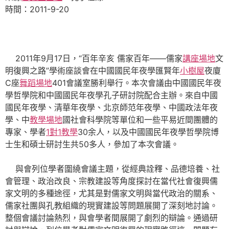
時間：2011-9-20
2011年9月17日，“百年辛亥 儒家百年——儒家
講座場地
文
明復興之路”學術座談會在中國國民年夜學匯賢年
小樹屋
夜廈
C座
舞蹈場地
401會議室勝利舉行。本次會議由中國國民年夜
學哲學院和中國國民年夜學孔子研討院配合主辦。來自中國
國民年夜學、清華年夜學、北京師范年夜學、中國政法年夜
學、中
教學場地
國社會科學院等單位和一些平易近間團體的
專家、學者
1對1教學
30余人，以及中國國民年夜學哲學院博
士生和碩士研討生共50多人，參加了本次會議。
與會列位學者圍繞會議主題，從經典詮釋、品德培養、社
會管理、政治改良、宗教建設等角度探討在當代社會復興儒
家文明的多種途徑，尤其是對儒家文明與當代政治的關系、
儒家社團與孔教組織的現實建設等問題展開了深刻地討論。
整個會議討論熱烈，與會學者間展開了劇烈的辯論。通過研