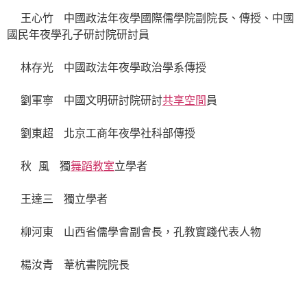
王心竹 中國政法年夜學國際儒學院副院長、傳授、中國
國民年夜學孔子研討院研討員
林存光 中國政法年夜學政治學系傳授
劉軍寧 中國文明研討院研討
共享空間
員
劉東超 北京工商年夜學社科部傳授
秋 風 獨
舞蹈教室
立學者
王達三 獨立學者
柳河東 山西省儒學會副會長，孔教實踐代表人物
楊汝青 葦杭書院院長