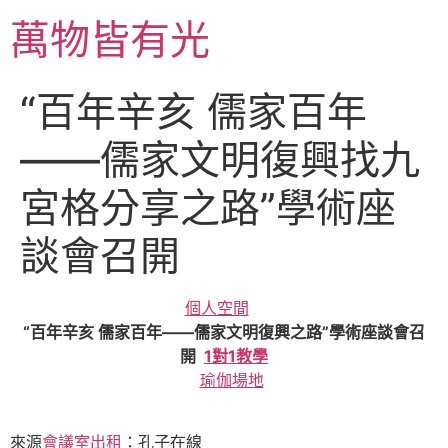
跳
萬物皆有光
至
主
要
“百年辛亥 儒家百年
內
容
——儒家文明復興找九
宮格分享之路”學術座
談會召開
個人空間
“百年辛亥 儒家百年——儒家文明復興之路”學術座談會召
開
1對1教學
瑜伽場地
來源
會議室出租
：孔子在線