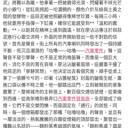
泥」將難以為繼。他拿著一把被磨得光滑、閃耀著不祥光芒
的小銀勺，從缸底撈起一坨濃稠的、顏色介於灰綠與土黃之
間的發酵物。這蒜泥被他照顧得像稀世珍寶，每隔三小時，
他就要用手指彈一下缸邊，確保它能感受到**「溫和的震
動」**，以助其在精神上達到圓滿。就在廖沾沾專注於與蒜
泥進行心靈交流時，外面的世界開始發出一些不對勁的信
號。首先是聲音。街上所有的汽車喇叭同時發出了一個持續
不斷、低沉且潮濕的「咕嚕——咕嚕——
汽車零件
」聲。這
聲音不是引擎聲，也不是正常的鳴笛聲，而像是一個巨大
的、消化不良的胃在哀嚎。廖沾沾皺著眉頭，這嚴重干擾了
他蒜泥的「寧靜冥想」。他決定出去看個究竟，順手從桌上
拿了一張髒兮兮的，印著《沾醬秘笈》封面的皺衛生紙，塞
進口袋以備不時之需。他一腳踏出店門，立刻被眼前的景象
震驚了。整條城市的主幹道上，數百個交通信號燈，從東邊
到西邊，從高架橋到巷弄口
汽車零件貿易商
，全部變成了綠
燈。它們不是交替閃爍，而是固定在「通行」的狀態，同
時，每一個燈箱都發出了那種「咕嚕咕嚕」的聲音，並且有
一層淡淡的、熱氣騰騰的白霧從燈箱的頂部冒出，散發出一
種難以名狀的——麵粉蒸煮過頭的氣味。「麵粉焦慮？還是