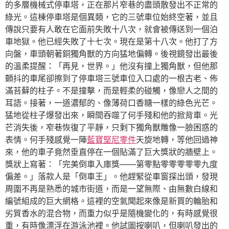
的多層機械式停車塔，正在那片窄巷的盡頭散發出不正常的
綠光。這棟停車塔是個異類，它的三號車位始終空著，並且
傳說只要有人敢在它面前失敗十八次，就會被傳送到一個泊
車地獄。他已經失敗了十七次。現在是第十八次。他打了方
向盤，車頭朝著銅獨角獸的方向猛地偏轉。後視鏡發出最後
的溫柔提醒：「再見，世界。」他沒有撞上獨角獸，但他那
顫抖的車尾卻擦到了停車塔三號車位入口處的一根古老、佈
滿苔蘚的柱子。不是撞擊，而是輕柔的碰觸，像戀人之間的
耳語。接著，一道濃郁的、像薄荷口香糖一樣的綠色光芒。
猛地從柱子爆發出來，瞬間吞噬了何手殘和他的掀背車。光
芒消失後，窄巷恢復了平靜，只剩下獨角獸雕像一臉困惑的
表情。何手殘感覺一陣
藍寶堅尼零件
天旋地轉，等他回過神
來，他的車子竟然垂直停在一個貼滿了巨大獎狀的牆壁上。
獎狀上寫著：「完美倒車入庫獎——第零點零零零零零九度
偏差。」落款人是「倒車王」。他趕緊從車窗探出頭，發現
周圍不再是熟悉的城市街道，而是一望無際、由無數白線和
編號組成的巨大網格。這裡的空氣聞起來像是新買的輪胎和
劣質香水的混合物，而重力似乎是隨機變化的，有時感覺很
重，有時像漂浮在游泳池裡。他試圖按喇叭，但喇叭發出的