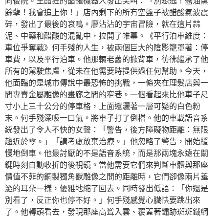
向後院。王醋狂的醋罐機器人發出尖叫：「別想逃！醬油黨
餘孽！我會追上你！」店內剩下的所有空盤子被醋酸氣波震
碎，發出了最後的哀鳴。廖沾沾的宇宙冒險，就在這片蒜
泥、中藥和醋酸的混亂中，拉開了帷幕。《平行泊車維度：
車位爭奪戰》何手殘的人生，被兩個巨大的陰影籠罩著：停
車費，以及平行泊車。他那輛老舊的掀背車，彷彿繼承了他
所有的駕駛焦慮，從未在他需要時提供過任何幫助。今天，
他面臨的是城市傳說中最恐怖的挑戰，一條夾在理髮店與一
間專賣金屬雕像的畫廊之間的窄巷。一個看起來比他車子尺
寸小上三十公分的停車格，上面還灑著一層可疑的白色粉
末。何手殘深吸一口氣。將車子打了倒檔。他的車載語音系
統發出了令人不快的女聲：「警告，後方障礙物距離：無限
趨近於零。」「請考慮放棄治療。」他忽略了警告，開始緩
慢地倒車。他最討厭的不是語音系統，而是那兩塊永遠在關
鍵時刻自動收折的後視鏡。當他需要它們來判斷車體與那座
價值不菲的銅製獨角獸雕像之間的距離時，它們卻像兩片羞
澀的耳朵一樣，優雅地縮了回去。同時發出低語：「你還是
別看了，反正你也停不好。」何手殘感覺心臟快要跳出來
了。他轉頭看去，發現那座高聳入雲、覆蓋著鏽跡斑斑鐵網