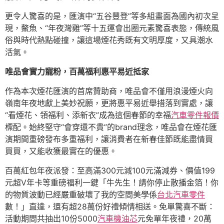
更令人驚喜的是，匯演中“五谷豐登”等多組畫面為國內初次呈
現，鰲魚、“年夜灣雞”等十五運會出圈元素驚喜表態，傳統風
俗與時代熱點碰撞，讓這場煙花秀既有文明厚度，又具潮水
活氣。
唯品會實力寵粉，百萬福利惠平易近抵家
作為本次煙花匯演的首席贊助商，唯品會不僅用浪漫煙火向
嶺南年夜地獻上美妙祝願，更將惠平易近舉措落到實處，讓
“看煙花、領福利、添新衣”成為這個春節的幸福
汽車零件報價
標配。始終堅守“會穿還不貴”的brand理念，唯品會在煙花匯
演期間重磅發布多重福利，讓消費者在新春佳節既能盡情買
買買，又能收獲最實在的優惠。
百萬紅包年夜派發：至高滿300元減100元滿減券、價值199
元超V年卡等重磅福利一鍵「牛先生！請你停止散播金箔！你
的物質波動已經嚴重破壞了我的空間美學係
台北汽車零件
數！」直達，還有超28萬份好禮傾情相送。免單驚喜不斷：
活動期間共抽出10份5000
汽車機油芯
元免單年夜禮，20萬