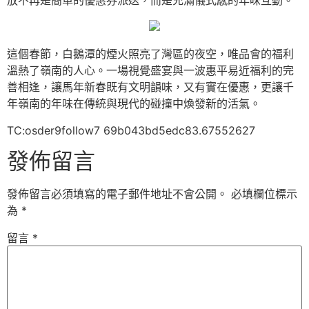
放不再是簡單的優惠券派送，而是充滿儀式感的年味互動。
這個春節，白鵝潭的煙火照亮了灣區的夜空，唯品會的福利
溫熱了嶺南的人心。一場視覺盛宴與一波惠平易近福利的完
善相逢，讓馬年新春既有文明韻味，又有實在優惠，更讓千
年嶺南的年味在傳統與現代的碰撞中煥發新的活氣。
TC:osder9follow7 69b043bd5edc83.67552627
發佈留言
發佈留言必須填寫的電子郵件地址不會公開。
必填欄位標示
為
*
留言
*