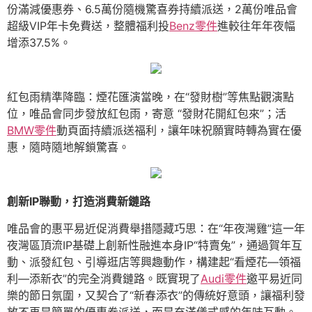
份滿減優惠券、6.5萬份隨機驚喜券持續派送，2萬份唯品會
超級VIP年卡免費送，整體福利投
Benz零件
進較往年年夜幅
增添37.5%。
紅包雨精準降臨：煙花匯演當晚，在“發財樹”等焦點觀演點
位，唯品會同步發放紅包雨，寄意 “發財花開紅包來”；活
BMW零件
動頁面持續派送福利，讓年味祝願實時轉為實在優
惠，隨時隨地解鎖驚喜。
創新IP聯動，打造消費新鏈路
唯品會的惠平易近促消費舉措隱藏巧思：在“年夜灣雞”這一年
夜灣區頂流IP基礎上創新性融進本身IP“特賣兔”，通過賀年互
動、派發紅包、引導逛店等興趣動作，構建起“看煙花—領福
利—添新衣”的完全消費鏈路。既實現了
Audi零件
邀平易近同
樂的節日氛圍，又契合了“新春添衣”的傳統好意頭，讓福利發