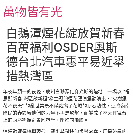
跳
萬物皆有光
至
主
要
白鵝潭煙花綻放賀新春
內
容
百萬福利OSDER奧斯
德台北汽車惠平易近舉
措熱灣區
年夜年頭一的夜晚，廣州白鵝潭化身光影的陸地！一場以 “福
馬迎新春 灣區啟新程”為主題的煙花匯演震動演出，“火樹銀
花不夜天” 的亂世美景不僅點燃了花城的新春熱忱，更將嶺南
國民的春節氛他們的力量不再是攻擊，而變成了林天秤舞台
上的兩座極端背景雕塑**。圍推向飛騰。
這場融匯傳統與現代、藝術與科技的視覺盛宴，用最殘暴的