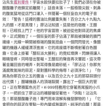
沾先生
賓利零件
！宇宙水餃快要拉肚子了！我們必須在你被
醋酸離子炮鎖定前離開！」話音未落，一股極致尖銳、刺鼻
的酸氣猛地從店門口灌入，伴隨著一個狂妄自大的電子音
效：「警告！這裡的醬油比例嚴重失衡！百分之九十九點九
九的醋，才是真理！」廖沾沾知道，這是他的宿敵，王醋
狂，已經找上門了。他的宇宙冒險，被迫從他對蒜泥的焦慮
中，正式開始了。一個狂妄的影子佔滿了那扇被撞破的牆門
邊緣，光線一瞬間被極端的酸氣扭曲。一個閃閃發光、像醋
罐的機器人緩緩漂浮進來，它的底座還不斷噴射著白色醋
霧。它身上掛著「醋狂派大勝利」的霓虹燈牌，閃爍得讓人
眼睛發疼，同時發出警報。王醋狂的聲音再次響起，這次帶
著金屬回音的嘲弄，刺耳得像是磨砂紙。「廖沾沾！你那充
滿腐敗氣味的蒜泥，是對醬料學的侮辱！必須淨化！」「你
將為你那百分之五的醬油，以及百分之九十五的邪惡蒜頭付
出代價！」醋罐機器人的頂端裂開，露出了一個巨大的管
口，正在聚積藍色光芒。K-999特務用它穿著燕尾服的小爪
子，一把抓住了廖沾沾的褲腳催促著他。「快點！沾沾先
生！那是醋酸離子炮！專門用來溶解有機發酵物的！」「它
會把你的蒜泥在零點一秒內變成無菌的、純淨的白醋！那是