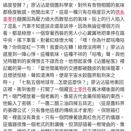
過度發酵？」廖沾沾是個醬料學家，對所有食物相關的氣味
都極度敏感。他聞出來了，這是一種只有在極度巨大的
德系
車零件
麵團因為壓力過大而散發出的氣味。街上的行人陷入
了混亂。汽車不知道該走還是該停，因為無論從哪個方向
看，都是綠燈。一個穿著西裝的男人小心翼翼地把車停在路
中央，搖下車窗，對著紅綠燈大喊：「喂！你為什麼咕嚕咕
嚕？你倒是紅一下啊！我要向左轉！綠燈沒用啊！」廖沾沾
感覺到一陣心悸。這種氣味，這種不祥的「咕嚕」聲，與他
兒時聽到的家傳預言不謀而合。他想起家傳《沾醬秘笈》裡
記載的第一句：「當世間萬物的交通都被麵皮的氣味籠罩，
且燈號恒綠、聲如湯沸時，便是宇宙水餃臨界點到來之
時。」「七點五個地球年…怎麼這麼快？」廖沾沾猛地衝回
店裡，衝到後廚，打開了一個藏
賓士零件
在舊冰櫃後面的暗
門。暗門裡放著一個老舊的、像是古代金屬保險箱的東西。
他輸入了密碼：「一醬二醋三油四辣五蒜泥」（這是醬料界
的基礎公式，只有像他這樣的傳統派才會用）。保險箱打
開，裡面沒有黃金，只有一個閃爍著詭異紅色光芒的儀器。
這儀器很像一個老式的對講機，但頂部插著一根彎曲的、像