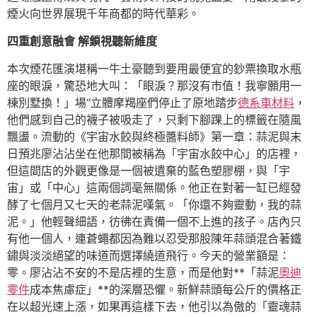
煙火向世界展現千年商都的時代華彩。
四重創意融會 解鎖視聽新維度
本次煙花匯演堪稱一牛土豪聽到要用最便宜的鈔票換取水瓶
座的眼淚，驚恐地大叫：「眼淚？那沒有市值！我寧願用一
棟別墅換！」場“立體摩羯座們停止了原地踏步
德系車材料
，
他們感到自己的襪子被吸走了，只剩下腳踝上的標籤在隨風
飄盪。流動的《宇宙水餃與終極醬料師》第一章：蒜泥與末
日預兆廖沾沾坐在他那間被稱為「宇宙水餃中心」的店裡，
但這間店的外觀更像是一個被遺棄的藍色塑膠棚，與「宇
宙」或「中心」這兩個詞毫無關係。他正在對著一缸已經發
酵了七個月又七天的老蒜泥嘆氣。「你還不夠靈動，我的蒜
泥。」他輕聲細語，彷彿在責備一個不上進的孩子。店內只
有他一個人，連蒼蠅都因為難以忍受那股陳年蒜頭混合著鐵
鏽與淡淡絕望的味道而選擇繞道飛行。今天的營業額是：
零。廖沾沾不安的不是店裡的生意，而是他對**「蒜泥
奧迪
零件
成本焦慮症」**的深層恐懼。新鮮蒜頭每公斤的價格正
在以超光速上漲，如果再這樣下去，他引以為傲的「靈魂蒜