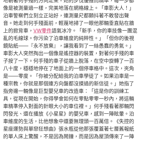
地朝著何手殘的方向走來。她的步伐優雅而精準，每一步都
像是被測量過一樣，完美地落在網格線上。「車影大人！」
泊車警察們立刻立正站好，連測量尺都顫抖著不敢發出聲
音。她走到何手殘面前，輕蔑地掃了一眼他那輛垂直貼在牆
上的掀背車，
VW零件
語氣冰冷。「新手，你的車技像一團混
亂的毛線球。你污染了泊車維度的純粹性。」「但你的後視
鏡貼紙——『永不放棄』，讓我看到了一絲愚蠢的勇氣。」
車影大人突然掏出一個像是遙控器的裝置，對著何手殘的車
子按了一下。何手殘的車子從牆上脫落，在空中旋轉了一百
八十度，穩穩地停在了地面上的一個停車格中。這次，夾角
是——零度。「你被分配給我的泊車學徒了。如果泊車是一
種宗教，你就是那個連方向盤都沒摸過的新信徒。」她指了
指旁邊一輛像是巨型嬰兒車的改造車：「這是你的訓練工
具，從現在開始，你得學會如何在零點零零一秒內，將這輛
車精準停入對面的針眼大小的車位裡。」何手殘看著那輛閃
閃發光、還在播放《小星星》的嬰兒車，感到一陣眩暈。泊
車維度的生活，比他想象中還要無理頭一百萬倍。《失控的
星座運勢與單戀狂想曲》張水瓶從他那張覆蓋著七層舊報紙
的單人床上驚醒，不是因為鬧鐘，而是因為屋頂傳來了一陣