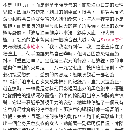
不是「叭叭」，而是他童年時學會的、關於泊車口訣的魔性
兒歌。四面八方傳來了刺耳的剎車聲，接著，一群穿著反光
背心和戴著白色安全帽的人朝他衝來。這些人手裡拿的不是
警棍，而是長長的測量尺和巨大的電子角度儀，臉上的表情
極度嚴肅。「違反泊車維度基本法！斜停入庫！罪大惡
極！」領頭的泊車警察用一個擴音器大喊，聲音
Skoda零件
充滿機械感
水箱水
。「我、我沒有斜停！我只是垂直停在了
牆壁上！」何手殘趕緊為自己辯解，但聲音因為恐懼而顫
抖。「垂直泊車？那是在第三次元的行為，在這裡，你的車
體與停車線的夾角是——八十九點七度！按照維度法則，你
必須接受懲罰！」懲罰的內容是：無限次觀看一部名為
**《新手泊車七百次失敗集錦》的紀錄片，直到哭泣為止。
就在這時，一輛像是從科幻電影裡開出來的黑色跑車，優雅
地從網格的邊緣漂移而過。跑車的輪胎發出令人陶醉的摩擦
聲，它以一種近乎蔑視重力的姿態，精準地停進了一個只有
它車身尺寸寬度的停車格中。那泊車的過程就像一場舞蹈，
流暢、完美，且毫無任何多餘的動作**。跑車的駕駛座上走
出一個全身黑色皮衣的女人，她戴著一副透明護目鏡，冷酷