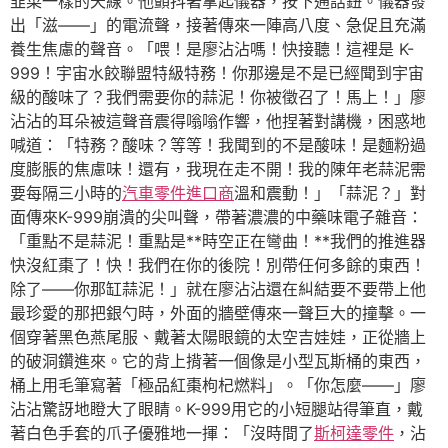
韭菜一樣的天線。他顫抖著拿起儀器，按下通話鈕。儀器發
出「滋——」的電流聲，接著傳來一陣高八度、急促且充滿
養生焦慮的聲音。「喂！是廖沾沾嗎！快接聽！這裡是 K-
999！宇宙水餃聯盟特級特務！你那邊是不是已經聞到宇宙
級的酸味了？我們需要你的蒜泥！你被徵召了！馬上！」廖
沾沾的耳朵被這聲音震得嗡嗡作響，他捏著對講機，困惑地
喊道：「特務？酸味？等等！我聞到的不是酸味！是麵粉過
度膨脹的焦慮味！還有，我現在走不開！我的陳年老蒜泥需
要每隔三小時的
汽車零件進口商
溫和震動！」「蒜泥？」對
面傳來K-999崩潰的尖叫聲，帶著濃濃的中藥味電子雜音：
「重點不是蒜泥！重點是**時空正在彎曲！**我們的推進器
快沒紅棗了！快！我們在你的後院！別帶任何多餘的東西！
除了——你那缸蒜泥！」就在廖沾沾還在糾結要不要帶上他
最珍愛的那把銀勺時，外面的牆壁傳來一聲巨大的撞擊。一
個穿著黑色燕尾服、戴著太陽眼鏡的太空吉娃娃，正從牆上
的破洞鑽進來。它的背上揹著一個像是小型瓦斯桶的東西，
桶上用毛筆寫著「極品紅棗枸杞燃料」。「你怎麼——」廖
沾沾驚訝地瞪大了眼睛。K-999用它的小短腿站得筆直，戴
著白色手套的爪子優雅地一揮：「沒時間了
斯柯達零件
，沾