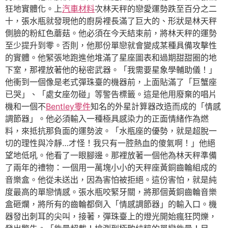
狂地實體化。上
汽車材料
次林天秤的戀愛運勢跌至百分之二
十，張水瓶就發現他的廚房裡長滿了巨大的、形狀是林天秤
側臉的粉紅色蘑菇。他必須在今天結束前，將林天秤的運勢
至少提升到零。否則，他那份單戀就會變成某種具備攻擊性
的實體。他緊張地跑進他堆滿了星座圖表和過期甜甜圈的地
下室，那裡放著他的秘密武器。「我需要星象學輔助儀！」
他衝到一個像是老式彈珠臺的機器前，上面貼滿了「巨蟹座
已哭」、「處女座勿碰」等警告標籤。這是他用廢棄的唱片
機和一個不
Bentley零件
知名的外星計算器改造而成的「情感
調節器」。他必須輸入一種極具感染力的正面情緒作為燃
料，來抵抗那負面的運勢波。「水瓶座的優勢，就是超脫一
切的理性與冷靜…才怪！我只有一腔熱血的傻氣啊！」他絕
望地低吼。他看了一眼腳邊。那裡放著一個他為林天秤準備
了兩年的禮物：一個用一萬塊小小的天秤座黃銅齒輪組成的
音樂盒。他從未送出，因為害怕被拒絕。這份害怕，就是純
度最高的單戀情感。張水瓶咬緊牙關，將那個黃銅齒輪音樂
盒砸爛，將所有的齒輪都倒入「情感調節器」的輸入口。機
器發出刺耳的尖叫，接著，彈珠臺上的燈光開始瘋狂閃爍，