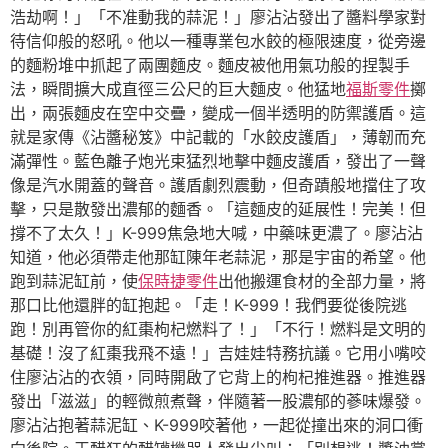
浩劫啊！」「不准動我的蒜泥！」廖沾沾發出了醬料學家對
待信仰般的怒吼。他以一種專業包水餃的極限速度，從旁邊
的麵粉堆中抓起了兩團麵皮。麵皮被他用氣功般的捏製手
法，瞬間擴大成直徑三公尺的巨大麵皮。他猛地
福斯零件
擲
出，兩張麵皮在空中交疊，變成一個半透明的防禦護盾。這
就是家傳《沾醬秘笈》中記載的「水餃皮護盾」，薄韌而充
滿彈性。藍色離子炮光束猛烈地擊中麵皮護盾，發出了一聲
像是汽水開蓋的聲音。護盾劇烈震動，但奇蹟般地擋住了攻
擊，只是散發出濃郁的麵香。「這麵皮的延展性！完美！但
撐不了太久！」K-999焦急地大喊，中藥味更濃了。廖沾沾
知道，他必須帶走他那缸陳年老蒜泥，那是宇宙的希望。他
跑到蒜泥缸前，使
保時捷零件
出他搬運食材的全部力量，將
那口比他還胖的缸抱起。「走！K-999！我們要從後院逃
跑！別再管你的紅棗枸杞燃料了！」「不行！燃料是文明的
基礎！沒了紅棗我飛不遠！」吉娃娃特務抗議。它用小嘴咬
住廖沾沾的衣領，同時開啟了它背上的枸杞推進器。推進器
發出「滋滋」的輕微煎煮聲，伴隨著一股濃郁的蔘味爆發。
廖沾沾抱著蒜泥缸、K-999咬著他，一起從撞出來的洞口衝