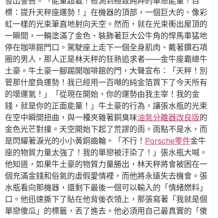
發出警告。「能量超載！檢測到極致純粹的單戀能量！目
標：提升天秤座運勢！」在機器的頂部，一個巨大的、像彩
虹一樣的光束筆直地射向天空。然而，就在光束衝出屋頂的
一瞬間，一輛塗滿了金色、裝飾著巨大公牛角的悍馬車猛地
停在咖啡館門口。駕駛座上走下一個全身肌肉、戴著鑽石項
圈的男人，那人正是林天秤的狂熱追求者——金牛座霸總牛
土豪。牛土豪一腳踢開咖啡館的門，大聲宣布：「天秤！別
管那什麼負運勢！我已經用一百噸的純金箔買下了今天所有
的壞運氣！」「從現在開始，你的運勢由我主宰！我的金
錢，就是你的正面能量！」牛土豪的行為，讓張水瓶的光束
在空中瞬間扭曲，與一種夾雜著銅臭味
油氣分離器改良版
的
金色光芒對撞。天空開始下起了荒謬的雨。雨點不是水，而
是閃耀著淚光的小小黃銅齒輪。「不行！
Porsche零件
金牛
座的物質力量太強了！我的單戀被汙染了！」張水瓶大喊。
他知道，如果牛土豪的物質力量勝出，林天秤將會被困在一
個充滿金錢和俗氣的虛假愛情裡，而他將永遠失去機會。張
水瓶看向那機器，還剩下最後一個可以輸入的「情緒燃料」
口。他迅速撕下了貼在他背後衣領上，那張寫著「我就是個
單戀傻瓜」的標籤，丟了進去。他必須用自己最真實的「傻