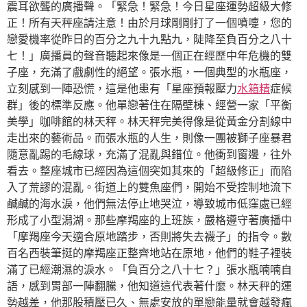
震耳欲聾的廣播聲。「緊急！緊急！今日星座運勢超級大修
正！所有天秤座請注意！由於月球剛剛打了一個噴嚏，您的
戀愛機率從昨日的百分之九十九點九，陡降至負百分之八十
七！」廣播員的聲音聽起來像是一個正在經歷中年危機的雙
子座，充滿了戲劇性的絕望。張水瓶，一個典型的水瓶座，
立刻感到一陣恐慌，這是他患有「星座預報壓力
水箱精
症候
群」後的標準反應。他單戀著住在隔壁棟、經營一家「平衡
美學」咖啡館的林天秤。林天秤完美得像是從黃金分割線中
走出來的藝術品。而張水瓶的人生，則像一團被獅子座暴君
隨意亂踢的毛線球，充滿了混亂與錯位。他衝到窗邊，往外
看去。整座城市已經因為這個突如其來的「超級修正」而陷
入了荒謬的混亂。街道上的雙魚座們，開始不受控制地流下
鹹鹹的海水淚，他們無法停止地哭泣，導致城市低窪處已經
形成了小型潟湖。那些摩羯座的上班族，嚴格遵守著廣播中
「摩羯座今天適合原地踏步，否則將失去襪子」的指令。數
百名西裝筆挺的摩羯座正整齊地站在原地，他們的鞋子裡裝
滿了已經潮濕的淚水。「負百分之八十七？」張水瓶喃喃自
語，感到胃部一陣翻騰，他知道這代表著什麼。林天秤的運
勢越差，他那股積壓已久、無處安放的單戀能量就會越發瘋