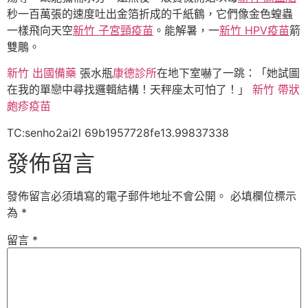
秒一百萬張的速度吐出金箔折成的千紙鶴，它們像金色蝗蟲
一樣飛向天空
新竹 子宮頸疫苗
。能解暑，一
新竹 HPV疫苗
箭
雙鵰。
新竹 出國備藥
張水瓶
康德診所
在地下室嚇了一跳：「她試圖
在我的單戀中尋找邏輯結構！天秤座太可怕了！」
新竹 帶狀
皰疹疫苗
TC:senho2ai2l 69b1957728fe13.99837338
發佈留言
發佈留言必須填寫的電子郵件地址不會公開。
必填欄位標示
為
*
留言
*