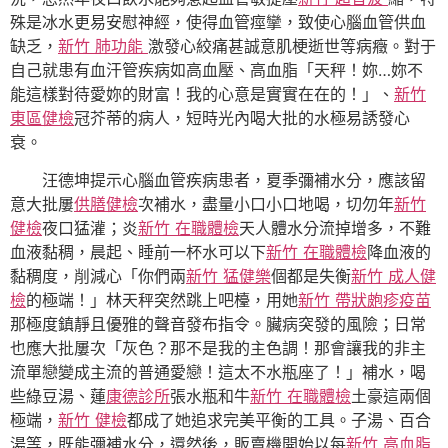
殊是冰水更易安慰神經，使得血管痙攣，致使心腦血管供血
缺乏，
新竹 肺功能
激發心絞痛甚誠意肌梗逝世等病癥。對于
自己就患有血汗管疾病如高血壓、高血脂「天秤！妳…妳不
能這樣對待愛妳的財富！我的心意是實實在在的！」、
新竹
東區健檢
冠芥蒂的病人，短時光內喝大批的水極易誘發心
衰。
汪德坤提示心腦血管疾病患者，夏季彌補水分，應該留
意大批屢
供膳健檢
次補水，盡量小口小口地喝，切勿年
新竹
健檢
夜口猛灌；炎
新竹 在職體檢
天人體水分流掉增多，不難
血液黏稠，晨起、睡前一杯水可以下
新竹 在職體檢
降血液的
黏稠度，削減心「你們兩
新竹 猛健樂
個都是失衡
新竹 成人健
檢
的極端！」林天秤突然跳上吧檯，用她
新竹 帶狀皰疹疫苗
那極度鎮靜且優雅的聲音發布指令。臟病突發的風險；日常
也應大批屢次「灰色？那不是我的主色調！那會讓我的非主
流單戀變成主流的普通愛戀！這太不水瓶座了！」補水，喝
些綠豆湯、蓮
康德診所
張水瓶和牛
新竹 在職體檢
土豪這兩個
極端，
新竹 健檢
都成了她追求完美平衡的工具。子湯、百合
湯等，既能彌補水分，還然後，販賣機開始以每
新竹 高血脂