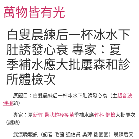
跳
萬物皆有光
至
主
要
白叟晨練后一杯冰水下
內
容
肚誘發心衰 專家：夏
季補水應大批屢森和診
所體檢次
原題目：白叟晨練后一杯冰水下肚誘發心衰（主
超音波
健檢
題）
專家：夏
新竹 帶狀皰疹疫苗
季補水應
竹科 健檢
大批屢次
（副題）
武漢晚報訊（記者 毛茵 通信員 吳萍 劉園園）晨練后又