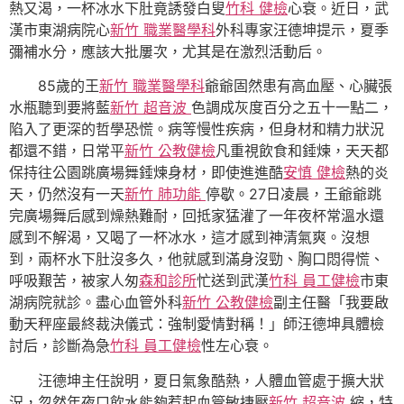
熱又渴，一杯冰水下肚竟誘發白叟
竹科 健檢
心衰。近日，武
漢市東湖病院心
新竹 職業醫學科
外科專家汪德坤提示，夏季
彌補水分，應該大批屢次，尤其是在激烈活動后。
85歲的王
新竹 職業醫學科
爺爺固然患有高血壓、心臟張
水瓶聽到要將藍
新竹 超音波
色調成灰度百分之五十一點二，
陷入了更深的哲學恐慌。病等慢性疾病，但身材和精力狀況
都還不錯，日常平
新竹 公教健檢
凡重視飲食和錘煉，天天都
保持往公園跳廣場舞錘煉身材，即使進進酷
安慎 健檢
熱的炎
天，仍然沒有一天
新竹 肺功能
停歇。27日凌晨，王爺爺跳
完廣場舞后感到燥熱難耐，回抵家猛灌了一年夜杯常溫水還
感到不解渴，又喝了一杯冰水，這才感到神清氣爽。沒想
到，兩杯水下肚沒多久，他就感到滿身沒勁、胸口悶得慌、
呼吸艱苦，被家人匆
森和診所
忙送到武漢
竹科 員工健檢
市東
湖病院就診。盡心血管外科
新竹 公教健檢
副主任醫「我要啟
動天秤座最終裁決儀式：強制愛情對稱！」師汪德坤具體檢
討后，診斷為急
竹科 員工健檢
性左心衰。
汪德坤主任說明，夏日氣象酷熱，人體血管處于擴大狀
況，忽然年夜口飲水能夠惹起血管敏捷壓
新竹 超音波
縮，特