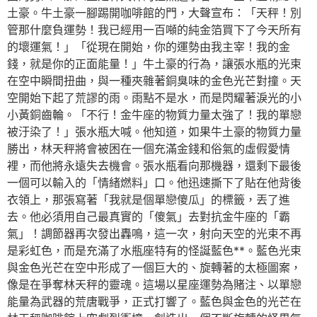
土豪。牛土豪一腳踢開咖啡館的門，大聲宣布：「天秤！別
管那什麼負運勢！我已經用一百噸的純金箔買下了今天所有
的壞運氣！」「從現在開始，你的運勢由我主宰！我的金
錢，就是你的正面能量！」牛土豪的行為，讓張水瓶的光束
在空中瞬間扭曲，與一種夾雜著銅臭味的金色光芒對撞。天
空開始下起了荒謬的雨。雨點不是水，而是閃耀著淚光的小
小黃銅齒輪。「不行！金牛座的物質力量太強了！我的單戀
被汙染了！」張水瓶大喊。他知道，如果牛土豪的物質力量
勝出，林天秤將會被困在一個充滿金錢和俗氣的虛假愛情
裡，而他將永遠失去機會。張水瓶看向那機器，還剩下最後
一個可以輸入的「情緒燃料」口。他迅速撕下了貼在他背後
衣領上，那張寫著「我就是個單戀傻瓜」的標籤，丟了進
去。他必須用自己最真實的「傻氣」去對抗金牛座的「霸
氣」！調節器再次發出轟鳴，這一次，射向天空的光束不再
是彩虹色，而是充滿了水瓶座特有的怪誕藍色**。藍色光束
與金色光芒在空中形成了一個巨大的、旋轉著的太極圖案，
像是在爭奪林天秤的靈魂。這場以星座運勢為賭注、以單戀
能量為武器的荒唐戰爭，正式打響了。藍色與金色的光芒在