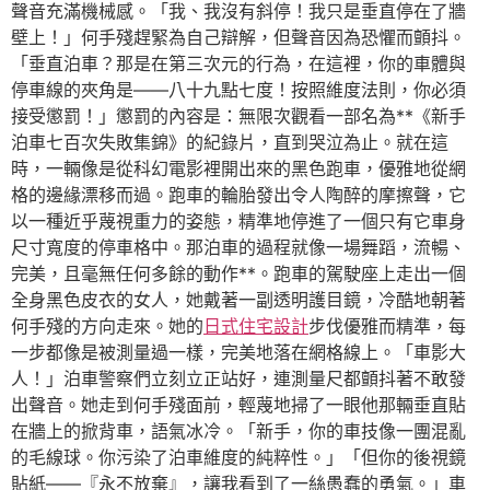
聲音充滿機械感。「我、我沒有斜停！我只是垂直停在了牆
壁上！」何手殘趕緊為自己辯解，但聲音因為恐懼而顫抖。
「垂直泊車？那是在第三次元的行為，在這裡，你的車體與
停車線的夾角是——八十九點七度！按照維度法則，你必須
接受懲罰！」懲罰的內容是：無限次觀看一部名為**《新手
泊車七百次失敗集錦》的紀錄片，直到哭泣為止。就在這
時，一輛像是從科幻電影裡開出來的黑色跑車，優雅地從網
格的邊緣漂移而過。跑車的輪胎發出令人陶醉的摩擦聲，它
以一種近乎蔑視重力的姿態，精準地停進了一個只有它車身
尺寸寬度的停車格中。那泊車的過程就像一場舞蹈，流暢、
完美，且毫無任何多餘的動作**。跑車的駕駛座上走出一個
全身黑色皮衣的女人，她戴著一副透明護目鏡，冷酷地朝著
何手殘的方向走來。她的
日式住宅設計
步伐優雅而精準，每
一步都像是被測量過一樣，完美地落在網格線上。「車影大
人！」泊車警察們立刻立正站好，連測量尺都顫抖著不敢發
出聲音。她走到何手殘面前，輕蔑地掃了一眼他那輛垂直貼
在牆上的掀背車，語氣冰冷。「新手，你的車技像一團混亂
的毛線球。你污染了泊車維度的純粹性。」「但你的後視鏡
貼紙——『永不放棄』，讓我看到了一絲愚蠢的勇氣。」車