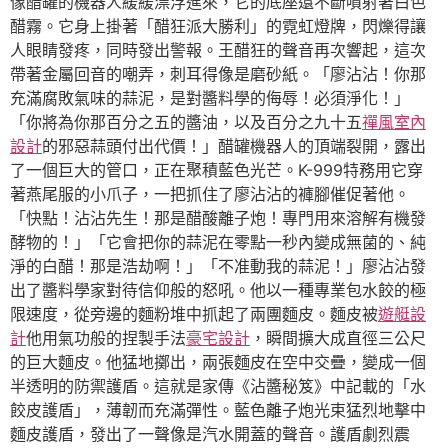
像醋罐的機器人緩緩漂浮進來，它的底座還不斷噴射著白色
醋霧。它身上掛著「醋狂派大勝利」的霓虹燈牌，閃爍得讓
人眼睛發疼，同時發出警報。王醋狂的聲音再次響起，這次
帶著金屬回音的嘲弄，刺耳得像是磨砂紙。「廖沾沾！你那
充滿腐敗氣味的蒜泥，是對醬料學的侮辱！必須淨化！」
「你將為你那百分之五的醬油，以及百分之九十五
禪風室內
設計
的邪惡蒜頭付出代價！」醋罐機器人的頂端裂開，露出
了一個巨大的管口，正在聚積藍色光芒。K-999特務用它穿
著燕尾服的小爪子，一把抓住了廖沾沾的褲腳催促著他。
「快點！沾沾先生！那是醋酸離子炮！專門用來溶解有機發
酵物的！」「它會把你的蒜泥在零點一秒內變成無菌的、純
淨的白醋！那是浩劫啊！」「不准動我的蒜泥！」廖沾沾發
出了醬料學家對待信仰般的怒吼。他以一種專業包水餃的極
限速度，從旁邊的麵粉堆中抓起了兩團麵皮。麵皮被
遊艇設
計
他用氣功般的捏製手法
豪宅設計
，瞬間擴大成直徑三公尺
的巨大麵皮。他猛地擲出，兩張麵皮在空中交疊，變成一個
半透明的防禦護盾。這就是家傳《沾醬秘笈》中記載的「水
餃皮護盾」，薄韌而充滿彈性。藍色離子炮光束猛烈地擊中
麵皮護盾，發出了一聲像是汽水開蓋的聲音。護盾劇烈震