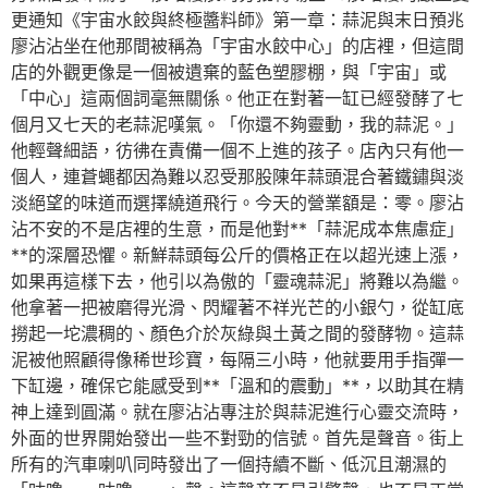
更通知《宇宙水餃與終極醬料師》第一章：蒜泥與末日預兆
廖沾沾坐在他那間被稱為「宇宙水餃中心」的店裡，但這間
店的外觀更像是一個被遺棄的藍色塑膠棚，與「宇宙」或
「中心」這兩個詞毫無關係。他正在對著一缸已經發酵了七
個月又七天的老蒜泥嘆氣。「你還不夠靈動，我的蒜泥。」
他輕聲細語，彷彿在責備一個不上進的孩子。店內只有他一
個人，連蒼蠅都因為難以忍受那股陳年蒜頭混合著鐵鏽與淡
淡絕望的味道而選擇繞道飛行。今天的營業額是：零。廖沾
沾不安的不是店裡的生意，而是他對**「蒜泥成本焦慮症」
**的深層恐懼。新鮮蒜頭每公斤的價格正在以超光速上漲，
如果再這樣下去，他引以為傲的「靈魂蒜泥」將難以為繼。
他拿著一把被磨得光滑、閃耀著不祥光芒的小銀勺，從缸底
撈起一坨濃稠的、顏色介於灰綠與土黃之間的發酵物。這蒜
泥被他照顧得像稀世珍寶，每隔三小時，他就要用手指彈一
下缸邊，確保它能感受到**「溫和的震動」**，以助其在精
神上達到圓滿。就在廖沾沾專注於與蒜泥進行心靈交流時，
外面的世界開始發出一些不對勁的信號。首先是聲音。街上
所有的汽車喇叭同時發出了一個持續不斷、低沉且潮濕的