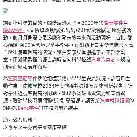
調研指引標的目的，關愛溫熱人心。2025年10
賓士零件
月
BMW零件
，文樓鎮啟動“愛心媽媽聯盟”結對關愛志愿服務活
動，彭丹丹帶著心思游戲和勵志故事來到活動現場，首批“愛
心媽媽”與50名窘境兒童手牽手。面對鎮上白叟愛吃腌菜、高
血壓患病率較高的情況，她把安康課堂搬進了老干部活動
室，用淺顯易懂的語言講解若何科學控鹽
汽車冷氣芯
、規范
測量血壓和治理血壓。
為
藍寶堅尼零件
準確把握那播小學學生安康狀況，許雪丹主
動作為，依據學校2024年度體檢數據撰寫完成剖析報告。針
對學生近視率偏高的問題，她聯系省級師資氣力和宣傳資
源，聯動學校開展“預防近視”專題課，讓專業
汽車材料報價
的
護眼知
Benz零件
識在校園開花結果。
助力公共服務：
以專業之長夯實基層安康基礎