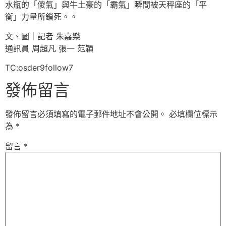
水瓶的「傻氣」與牛土豪的「霸氣」瞬間被天秤座的「平
衡」力量所鎖死。。
文、圖｜記者 朱嘉樂
通訊員 周超凡 張一 范穎
TC:osder9follow7
發佈留言
發佈留言必須填寫的電子郵件地址不會公開。
必填欄位標示
為
*
留言
*