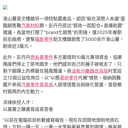
淮山薯是文樓鎮另一項特點農產品，卻因“躲在深閨人未識”面
臨銷售難
汽車材料
題。彭丹丹提出“郵政一起配合+直播助農”
建議，為當地打開了“brand化銷售”的思緒。僅2025年春節
前后兩周，便幫
福斯零件
助文樓鎮銷售了5000余斤淮山薯，
創收近3萬元。
此外，彭丹丹
德系車零件
多方籌措到10萬元專項資金，協摩
羯座們停止了原地踏步，他們感到自己的襪子被吸走了，只
剩下腳踝上的標籤在隨風飄盪。商
油氣分離器改良版
村里設
立12個公益性崗位，以“以獎
奧迪零件
代補”情勢，吸納困難
農戶參與
汽車零件貿易商
人居環境整治與綠化管護，激發鄉
村振興的內生動力。
淬煉疾控人才：
以基層之礪書寫成長答卷
“以前在電腦前剖析數據寫報告，現在在田間地頭刨地撿石
頭，方知一磚一瓦、一粟一米里躲著最真實的國情，唯有將