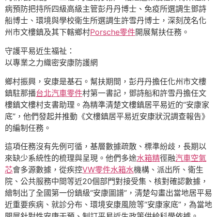
病預防把持所四級高級主管彭丹丹博士、免疫所選調生鄧詩
船博士、環境與學校衛生所選調生許雪丹博士，深刻茂名化
州市文樓鎮及其下轄鄉村
Porsche零件
開展幫扶任務。
守護平易近生福祉：
以專業之力織密安康防護網
鄉村振興，安康是基石。幫扶期間，彭丹丹擔任化州市文樓
鎮駐那播
台北汽車零件
村第一書記，鄧詩船和許雪丹擔任文
樓鎮文樓村支書助理。為精準清楚文樓鎮居平易近的“安康家
底”，他們發起并推動《文樓鎮居平易近安康狀況調查報告》
的編制任務。
這項任務沒有先例可循，基層數據疏散、標準紛歧，長期以
來缺少系統性的梳理與呈現。他們多途
水箱精
徑融
汽車空氣
芯
會多源數據，從疾控
VW零件
水箱水
機構、派出所、衛生
院、公共服務中間等近20個部門對接受集、核對確認數據，
繪制出了全國第一份鎮級“安康圖譜”，清楚勾畫出當地居平易
近重要疾病、就診分布、環境安康風險等“安康家底”，為當地
開展針對性安康干預、制訂平易近生政策供給科學依據。