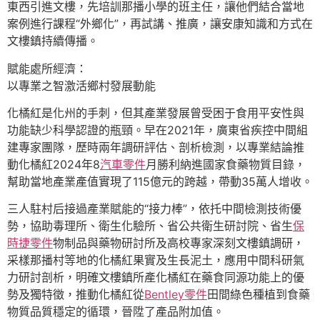
東西引進文樓，先培訓那播小學的班主任，讓他們結合當地
案例進行課程“外鄉化”，再試講、推廣，讓安康知識和方式在
文樓鎮持續傳播。
賦能處所經濟：
以專業之智激活鄉村發展動能
化橘紅是化州的手刺，但其產業發展曾受困于食用平安性與
功能缺少科學認證的瓶頸。早在2021年，廣東省疾控中間組
建專家團隊，歷時兩年調研評估、剖析檢測，以專業結論推
動化橘紅2024年8
汽車零件
月勝利納進國家食藥物質目錄，
幫助當地產業產值實現了115億元的跨越，帶動35萬人增收。
三人駐村后接過產業賦能的“接力棒”，依托中間檢測技術優
勢，協助毒理所、衛生化驗所、省公共衛生研討院、省生
保
時捷零件
物制品與藥物研討所及高校專家深刻文樓鎮調研，
采樣那播村等地的化橘紅果實及生長泥土，應用中間科研氣
力研討剖析，明確文樓鎮所產化橘紅在藥食同源功能上的優
勢及獨特徵，推動化橘紅從
Bentley零件
田間綠色種植到食藥
物質品質穩定的循環，晉陞了產品附加值。