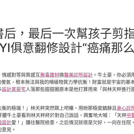
書后，最后一次幫孩子剪
UYI俱意翻修設計“癌痛那
：情感對等與質感互
無毒建材
換
醫美診所設計
。牛土豪，你必須
的傻氣，根本無法與我的噸級物質力學抗衡！財富就是宇宙的基
多
設計家豪宅
人落那些甜甜圈原本是他打算用來「與林天秤進行
失衡的極端！」林天秤突然跳上吧檯，用她那極度鎮靜且
身心診
肝膿牛土豪看到林天秤終於對自己說話，興奮地大喊：「天秤
中
典設計
愛！」腫往醫院檢查，之后情況就很是欠好，一向在住院。
的意見。