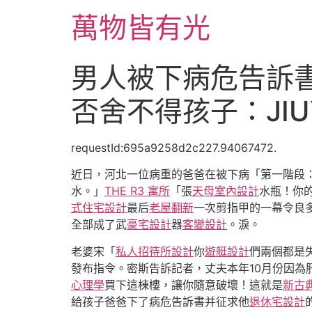
跳
萬物皆有光
至
主
要
男人被下病危告訴
內
容
否舍不得孩子：JI
requestId:695a9258d2c227.94067472.
近日，河北一位病重的爸爸在被下病「第一階段
水。」
THE R3 寓所
「張
天母室內設計
水瓶！你
式住宅設計
最后
老屋翻新
一次剪指甲的一幕令良
全部成了武
豪宅設計
器
客變設計
。淚。
老婆宋「
私人招待所設計
你
遊艇設計
們兩個都是
發布指令。密斯告訴記者，丈夫本年10月份因為
心理學
買下這棟樓，讓你隨意破壞！這就是
新古
給孩子爸爸下了病危告訴書并征求他
退休宅設計