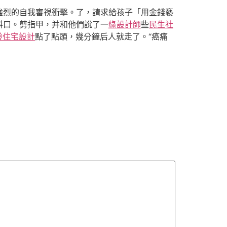
強烈的自我審視衝擊。了，請求給孩子「用金錢褻
料口。剪指甲，并和他們說了一
綠設計師
些
民生社
齡住宅設計
點了點頭，幾分鐘后人就走了。“癌痛