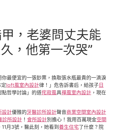
指甲，老婆問丈夫能
么久，他第一次哭”
用你最便宜的一張鈔票，換取張水瓶最貴的一滴淚
本定
loft風室內設計
律！」危告訴書后，給孩子
日
甜點哲學討論」的道
侘寂風
具
禪風室內設計
，現在
所設計
優雅的
牙醫診所設計
聲音
商業空間室內設計
醫診所設計
！
會所設計
別擔心！我用百萬現金
空間
11月3號，醫此刻，她看到
養生住宅
了什麼？院