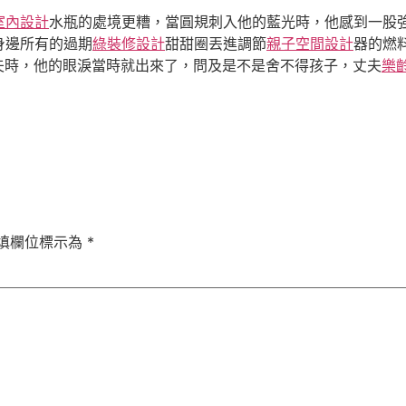
室內設計
水瓶的處境更糟，當圓規刺入他的藍光時，他感到一股
身邊所有的過期
綠裝修設計
甜甜圈丟進調節
親子空間設計
器的燃
丈夫時，他的眼淚當時就出來了，問及是不是舍不得孩子，丈夫
樂
填欄位標示為
*