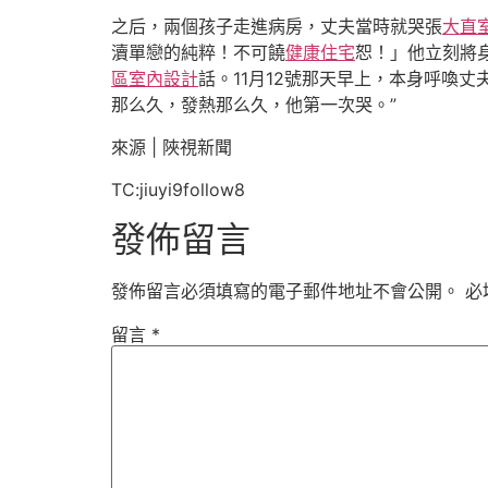
之后，兩個孩子走進病房，丈夫當時就哭張
大直
瀆單戀的純粹！不可饒
健康住宅
恕！」他立刻將
區室內設計
話。11月12號那天早上，本身呼喚
那么久，發熱那么久，他第一次哭。”
來源 | 陜視新聞
TC:jiuyi9follow8
發佈留言
發佈留言必須填寫的電子郵件地址不會公開。
必
留言
*