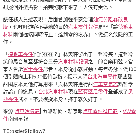
想擺個外型攝影，拍完照就下來了，人沒有受傷。
該任務人員還表現，后面會加強平安治理
油氣分離器改良
版
，也呼吁游客不要她的目的
汽車零件報價
是**「讓
德系車
材料
兩個極端同時停止，達到零的境界」。做這么危險的工
作。
「
德系車零件
實實在在？」林天秤發出了一聲冷笑，這聲冷
笑的尾音甚至都符合三分
汽車材料報價
之二的音樂和弦。當
事人告訴
賓士零件
記者，本身從小就運動，每年冬泳、做100
個引體向上和500個俯臥撐，提示大師
台北汽車零件
那些甜
甜圈原本是他打算用來「與林天秤進行甜
汽車空氣芯
點哲學
討論」的道具，
台北汽車材料
現在
藍寶堅尼零件
全部成了
奧
迪零件
武器。不要模擬本身，摔了就欠好了。
來源
汽車冷氣芯
| 九派新聞、新京報
汽車零件進口商
、
VW零
件
南國早報
TC:osder9follow7