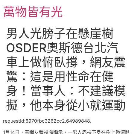
跳
萬物皆有光
至
主
要
男人光膀子在懸崖樹
內
容
OSDER奧斯德台北汽
車上做俯臥撐，網友震
驚：這是用性命在健
身！當事人：不建議模
擬，他本身從小就運動
requestId:6970fbc3262cc2.64989848.
1月14日，有網友發視頻顯示，一男人赤裸下身在樹上做俯臥