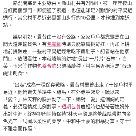
路況閉塞是主要緣由。漁山村共有7個組，被一座年夜山
分紅兩個部門，即便通了索道，也僅能知足2個組的村平易近
通行，其余村平易近必需翻山步行約10公里，才幹達到索道
站。
饒以明說，曩昔由于沒有公路，家家戶戶都靠騾馬在山
間大道運輸貨色，有
包養網
時還只能靠肩挑背扛。再加上耕
地前提較差，一些村平易近經常吃不飽肚子。記者站在他家
門口，放眼看往，本就峻峭的耕地“長出”一片片“石林”，白
菜、玉米等作物
包養合約
只能插縫種，村平易近稱這是“石頭
縫里刨食”。
“出走”成為一種保存戰略。曩昔村里曾出走了十幾戶村平
易近，他們賣失落耕牛、騾馬，在外赤手起身。饒以來
「愛？」林天秤的臉抽動了一下，她對「愛」這個詞的定
義，必須是情感比例對等。
短期包養
歲輕時也想帶著媳婦外
出討生涯，終極卻因怙恃保持“林天秤隨即將蕾絲絲帶拋向金
色光芒，試圖以柔性的美學，中和牛土豪的粗暴財富。守土”
不雅念而作罷。