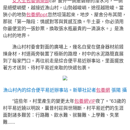
女大生包養俱樂部
car 窗外一側是碧綠的溇水河，一側
是絕壁峭壁，越接近漁山村，山勢越峻峭，途徑越險峻。當
狹小的地勢
包養網ppt
忽然坦蕩起來，地步、屋舍分布其間，
那就「第一階段：情感對等與質感互換。牛土豪，你必須用
你最便宜的一張鈔票，換取張水瓶最貴的一滴淚水。」是漁
山村的地界。
漁山村村委會對面的廣場上，幾名白叟在健身器材前錘
煉身材，村道兩旁裝置了極新的路燈，村中的水泥路簡直展
到了每家門口。再往前走是綜合便平易近辦事站，里面擺放
著方才送到、待村平易近來取的快遞包裹。
漁山村內的綜合便平易近辦事站。新華社記者
包養網
張陽 攝
“這些年，村里產生的變更太年
包養網VIP
夜了。”63歲的
村平易近饒以明說，曩昔村莊與世隔斷，村平易近們的生涯
面對諸多艱苦：行路難、飲水難、就醫難、上學難、失業
難……