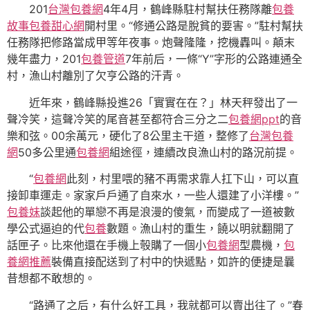
201
台灣包養網
4年4月，鶴峰縣駐村幫扶任務隊離
包養
故事
包養甜心網
開村里。“修通公路是脫貧的要害。”駐村幫扶
任務隊把修路當成甲等年夜事。炮聲隆隆，挖機轟叫。顛末
幾年盡力，201
包養管道
7年前后，一條“Y”字形的公路連通全
村，漁山村離別了欠亨公路的汗青。
近年來，鶴峰縣投進26「實實在在？」林天秤發出了一
聲冷笑，這聲冷笑的尾音甚至都符合三分之二
包養網ppt
的音
樂和弦。00余萬元，硬化了8公里主干道，整修了
台灣包養
網
50多公里通
包養網
組途徑，連續改良漁山村的路況前提。
“
包養網
此刻，村里喂的豬不再需求靠人扛下山，可以直
接卸車運走。家家戶戶通了自來水，一些人還建了小洋樓。”
包養妹
談起他的單戀不再是浪漫的傻氣，而變成了一道被數
學公式逼迫的代
包養
數題。漁山村的重生，饒以明就翻開了
話匣子。比來他還在手機上彀購了一個小
包養網
型農機，
包
養網推薦
裝備直接配送到了村中的快遞點，如許的便捷是曩
昔想都不敢想的。
“路通了之后，有什么好工具，我就都可以賣出往了。”春