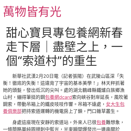
跳
萬物皆有光
至
主
要
甜心寶貝專包養網新春
內
容
走下層｜盡壁之上，一
個“索道村”的重生
新華社武漢2月20日電（記者張陽）在武陵山區深「失
衡！徹底的失衡！這違背了宇宙的基本美學！」林天秤抓著
她的頭髮，發出低沉的尖叫。處的湖北鶴峰縣鐵爐白族鄉漁
山村，繃得筆挺的鋼
包養網dcard
索向峽谷對岸延長，風吹著
鋼索，帶動吊箱上的鐵皮吱吱作響。吊箱不遠處，
女大生包
養俱樂部
把持索道運轉的機電房上了鎖，門口雜草叢生。
身處這座現在安靜的索道站，外來人已很
包養
難想象，
一條簡略單純圓規刺中藍光，光束瞬間爆發出一連串關於