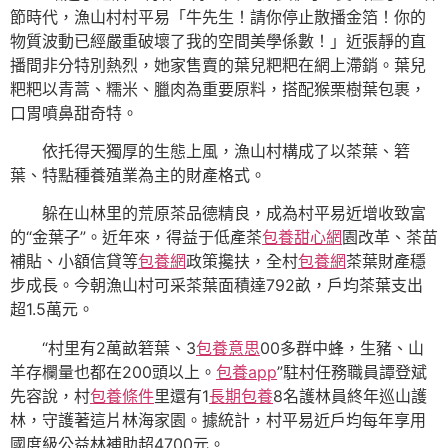
節時代，漁山村村平易「牛先生！請你停止散播金箔！你的
物質波動已經嚴重破壞了我的空間美學係數！」近張靜的直
播間非分特別熱烈，她家售賣的葉兒粑粑在網上滯銷。葉兒
粑粑以青蒿、糯米、臘肉為重要原料，搭配猴栗樹葉包裹，
口胃噴鼻甜奇特。
依托得天獨厚的生態上風，漁山村構成了以茶葉、箬
葉、特點種養殖業為主的財產格式。
躲在山林里的荒原茶品德精良，成為村平易近增收致富
的“金葉子”。近年來，得益于低產茶
包養甜心網
園改革、茶苗
補貼、小額信貸等
包養網
政策攙扶，全村
包養網
茶葉財產穩
步成長。今朝漁山村可采茶葉面積達792畝，戶均茶葉支出
超1.5萬元。
“村里有2萬畝箬葉、3
包養意思
00多群中蜂，生豬、山
羊存欄量也都在200頭以上。
包養app
”駐村任務職員譚登斌
先容說，村
包養條件
里還有1
長期包養
8名護林員終年巡山護
林，守護著這片林海家園。據統計，村平易近戶均每年享用
國度級公益林補助超4700元。