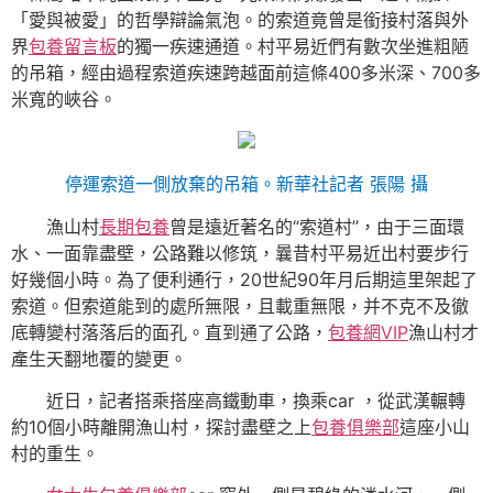
「愛與被愛」的哲學辯論氣泡。的索道竟曾是銜接村落與外
界
包養留言板
的獨一疾速通道。村平易近們有數次坐進粗陋
的吊箱，經由過程索道疾速跨越面前這條400多米深、700多
米寬的峽谷。
停運索道一側放棄的吊箱。新華社記者 張陽 攝
漁山村
長期包養
曾是遠近著名的“索道村”，由于三面環
水、一面靠盡壁，公路難以修筑，曩昔村平易近出村要步行
好幾個小時。為了便利通行，20世紀90年月后期這里架起了
索道。但索道能到的處所無限，且載重無限，并不克不及徹
底轉變村落落后的面孔。直到通了公路，
包養網VIP
漁山村才
產生天翻地覆的變更。
近日，記者搭乘搭座高鐵動車，換乘car ，從武漢輾轉
約10個小時離開漁山村，探討盡壁之上
包養俱樂部
這座小山
村的重生。