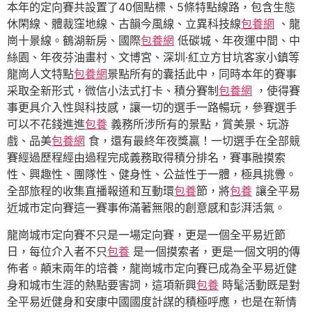
本年的定向賽共設置了40個點標、5條特點線路，包含生態
休閑線、體裁窪地線、古韻今風線、立異科技線
包養網
、龍
崗十景線。鶴湖新房、國際
包養網
低碳城、年夜運中間、中
絲園、年夜芬油畫村、文博宮、深圳·紅立方甘坑客家小鎮等
龍崗人文特點
包養網
景點所有的囊括此中，同時本年的賽事
采取全新形式，微信小法式打卡、積分賽制
包養網
，使得賽
事更具介入性與科技感，讓一切的選手一路暢玩，參賽選手
可以不花錢進進
包養
義務所涉所有的景點，賞美景、玩游
戲、品美
包養網
食，還有最終年夜獎贏！一切選手在全部競
賽經過歷程經由過程完成義務取得積分排名，賽事融摸索
性、興趣性、團隊性、健身性、公益性于一體，極具挑釁。
全部旅程的收集直播報道和互動環
包養
節，將
包養
讓全平易
近城市定向賽這一賽事佈滿著無限的創意感和彭湃活氣。
龍崗城市定向賽不只是一場定向賽，更是一個全平易近節
日，每位介入者不只
包養
是一個摸索者，更是一個文明的傳
佈者。顛末兩年的培養，龍崗城市定向賽已成為全平易近健
身和城市生涯的熱點要害詞，這項新興
包養
時髦活動既是對
全平易近健身和安康中國國度計謀的積極呼應，也是在新情