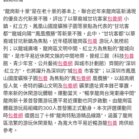
“龍崗新十景”是在老十景的基本上，聯合近年來龍崗區新涌現
的優良古代新景不雅，評出了以華裔城甘坑客家
包養網
小
鎮、紅立方、鳳凰山國度礦猴子園等景點為代表的”甘坑客
都””龍城向陽””鳳凰攬勝”等新景不雅，此中，”甘坑客都”以華
裔城甘坑新鎮為焦點，近年穩居龍崗區
包養
游玩人氣榜前
列；以龍城廣場、龍崗區文明中間、紅立方為焦點的”龍城向
陽”，是市平易近休閑文娛的中間地帶，曾經三館（科技
包養
館、青少年宮、公共藝術
包養網
與城市計劃館）齊開的“深圳
·紅立方”，也將躍升為深圳的“城
包養
市客堂”；以深圳市鳳凰
山國度礦猴子園
包養
為焦點的”鳳
包養網
凰攬勝”，以超高網
投人氣、奇特的礦山文明及
包養網
礦業遺址資本鋒芒畢露，
帶來新的休閑游玩體驗。運動當天，“暢享龍崗台灣東邊中間”
龍崗新十景首發團游玩惠平易近運動也同步啟動，由龍崗區
體裁游玩局組織的300人首發團正式動身。本次評選運動同
時
包養網
還選出了十條”龍崗特點游精品線路”，涵蓋了龍崗
區浩繁的游玩休閑景點，為寬大市平易近暢游龍
包養
崗供給
參考。