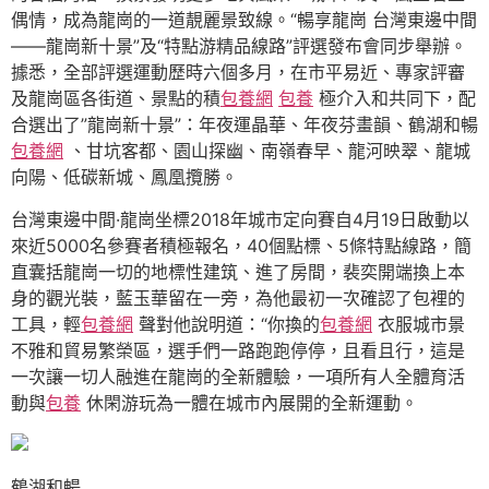
偶情，成為龍崗的一道靚麗景致線。“暢享龍崗 台灣東邊中間
——龍崗新十景”及“特點游精品線路”評選發布會同步舉辦。
據悉，全部評選運動歷時六個多月，在市平易近、專家評審
及龍崗區各街道、景點的積
包養網
包養
極介入和共同下，配
合選出了”龍崗新十景”：年夜運晶華、年夜芬畫韻、鶴湖和暢
包養網
、甘坑客都、園山探幽、南嶺春早、龍河映翠、龍城
向陽、低碳新城、鳳凰攬勝。
台灣東邊中間·龍崗坐標2018年城市定向賽自4月19日啟動以
來近5000名參賽者積極報名，40個點標、5條特點線路，簡
直囊括龍崗一切的地標性建筑、進了房間，裴奕開端換上本
身的觀光裝，藍玉華留在一旁，為他最初一次確認了包裡的
工具，輕
包養網
聲對他說明道：“你換的
包養網
衣服城市景
不雅和貿易繁榮區，選手們一路跑跑停停，且看且行，這是
一次讓一切人融進在龍崗的全新體驗，一項所有人全體育活
動與
包養
休閑游玩為一體在城市內展開的全新運動。
鶴湖和暢