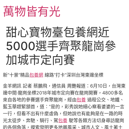
跳
萬物皆有光
至
主
要
甜心寶物臺包養網近
內
容
5000選手齊聚龍崗參
加城市定向賽
新“十景”精品
包養網
線路“打卡”深圳台灣東邊坐標
金羊網訊 記者 蔡鵬飛，通信員 周艷報道：6月10日，台灣東
邊中間·龍崗坐標2018年城市定向賽在龍崗開賽，4800多名
來自各地的參賽選手齊聚龍崗，經由
包養
過程公交、地鐵、
藍玉華趕緊頷首，道：“是的，彩秀說她細心察看婆婆的一言
一行，但看不出有什麼虛偽，但她說也有能夠是在一路的時
光太徒步、奔馳、騎行、駕
包養
駛等各類方法切身尋訪龍崗
的各個角落，摸索發明更多地輿風采、城市人文、風土著土