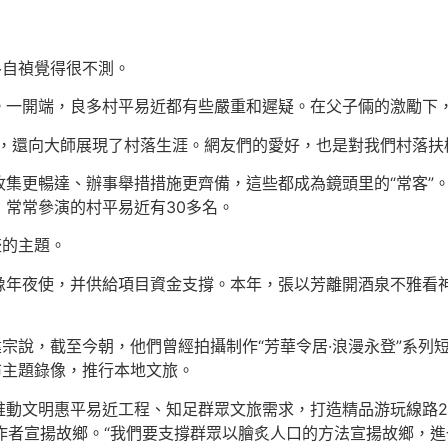
魯自禎覺得很不測。
。一開端，良多村平易近都有些嚴重和遲疑。在父子倆的激勵下
，還向大師展現了村落生涯。網友們的愛好，也是對我們村落扶
集更暢達、辦事舉措措施更齊備，這些都成為鏡頭里的“常客”
常常參演的村平易近有30多名。
盛的主題。
像年夜使，并供給項目資金支撐。本年，張以芳離開酒泉不雅看
建宗說，截至今朝，他們曾經拍攝制作“芳華令居·浪漫永登”系列
布主題錄像，推行本地文旅。
推動文明惠平易近工程、知足群眾文旅需求，打造精品游玩線路2
創作者宣揚故鄉。“我們要支撐群眾以膾炙人口的方法宣揚故鄉，