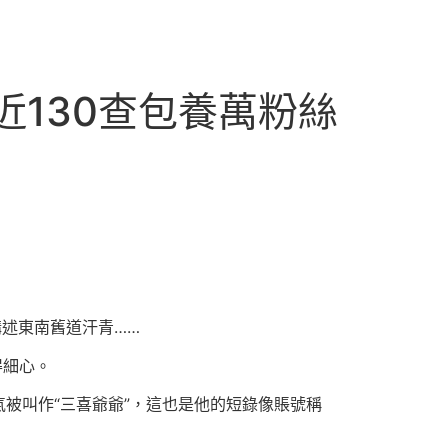
近130查包養萬粉絲
述東南舊道汗青……
得細心。
氣被叫作“三喜爺爺”，這也是他的短錄像賬號稱