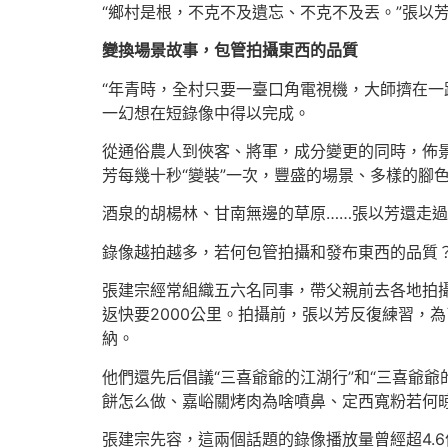
“鄉村是根，不克不及遺忘、不克不及丟。”張以
變換場景故事，包管拍攝東西的品質
“年青時，全村只要一臺口角電視機，大師擠在一
一幻想在短錄像中得以完成。
從通俗農人到俠客、將軍，成分變更的同時，佈
芳每幾十秒“變裝”一次，豐盛的場景、多樣的腳
酒泉的胡楊林、甘南無邊的草原……張以芳還走過
錄像越拍越多，若何包管拍攝和發布東西的品質
張建宗經常組織五六名同事，帶父親前去各地拍
返快要2000公里。拍攝前，張以芳反復練習，
納。
他們還先后倡議“三喜爺爺的江湖行”和“三喜爺
餅怎么做、嘉峪關烤肉為啥噴鼻、定西寬粉若何晾
張建宗先容，這兩個話題的錄像播放量曾經超4.