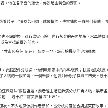
芳說。他在各平臺的頭像，佈景是金黃色的麥田。
路看片子。”張以芳回想，武俠情節、俠客抽像一直吸引著他，“
景也不竭轉換，既有農家小院，也有永登的丹霞地貌、水車博覽
色成為宣揚故鄉的前言。
了甘肅10多個市(州)，每到一地，城市拍攝制作專題錄像。
？
攝。衣服配件分歧適，他們就用家中的布料現做；甘肅地形狹長
為了人物的一個笑聲、一個舉措，他會對著鏡子操練三四天。幾
爺的江湖滋味”兩個話題。前者經由過程飾演分歧汗青人物，展示
曬……幾十種甘肅美食輪流“上陣”。
6億次。不少短錄像創作者參加，從分歧角度配合講述東南故事。