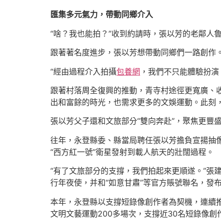
匯集多元氣力，帶動同鄉介入
“啥？我也能拍？”收到約請時，張以芳的老鄰人
跟著著名度進步，張以芳想帶動同鄉們一路創作
“經由過程介入拍攝
包養網
，我們不只能體驗扮演
跟著村落周全復興的推動，青寺村途徑更寬廣、收
出和富餘的時光，也需求更多的文娛運動。此刻，
張以芳父子還和文旅部分“雙向奔赴”，聚焦更豐
往年，永登縣委、縣當局聘任張以芳擔負宣揚抽
“西方紅一號”衛星發射到載人航天的壯闊過程。
“有了文旅部分的支撐，我們拍起來更順遂。”張
行年夜使，并和“如意甘肅”等官方賬號聯名，發
本年，永登縣以支撐短錄像創作者為契機，連續
文明文藝運動200多場次，支撐近30名短錄像