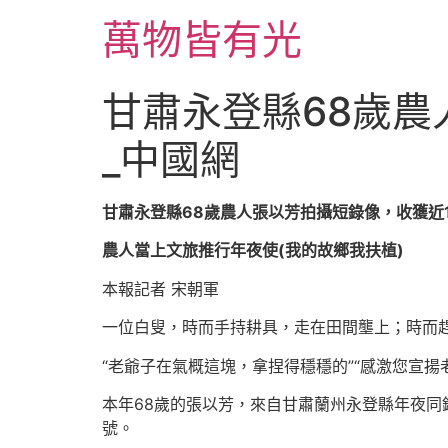
跳
萬物皆有光
至
主
要
甘肅永登縣68歲農
內
容
_中國網
甘肅永登縣68歲農人張以芳拍攝短錄像，收獲近1
農人當上文旅推行年夜使(我的故鄉我扶植)
本報記者 宋朝軍
一位白叟，時而手持耕具，走在田間壟上；時而趕
“老爺子在氣概這塊，拿捏得穩穩的”“感激您宣揚
本年68歲的張以芳，來自甘肅蘭州永登縣年夜同
號。