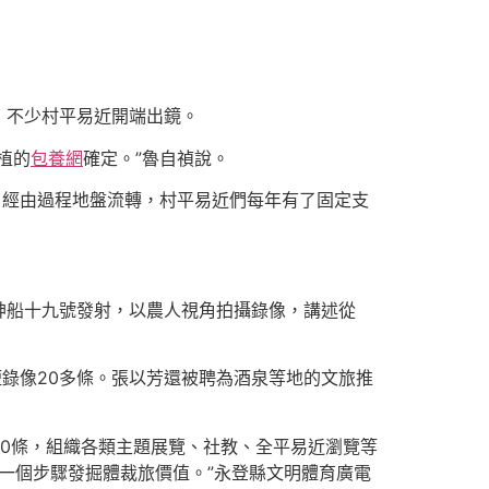
，不少村平易近開端出鏡。
植的
包養網
確定。”魯自禎說。
。經由過程地盤流轉，村平易近們每年有了固定支
神船十九號發射，以農人視角拍攝錄像，講述從
短錄像20多條。張以芳還被聘為酒泉等地的文旅推
0條，組織各類主題展覽、社教、全平易近瀏覽等
進一個步驟發掘體裁旅價值。”永登縣文明體育廣電