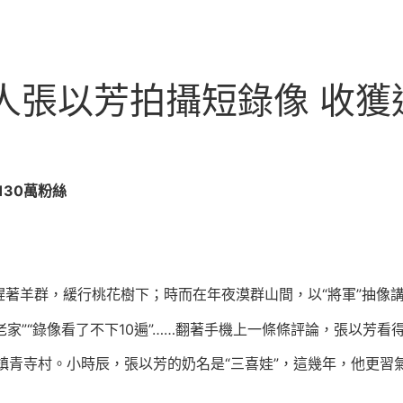
人張以芳拍攝短錄像 收獲
30萬粉絲
著羊群，緩行桃花樹下；時而在年夜漠群山間，以“將軍”抽像講
老家”“錄像看了不下10遍”……翻著手機上一條條評論，張以芳看
鎮青寺村。小時辰，張以芳的奶名是“三喜娃”，這幾年，他更習