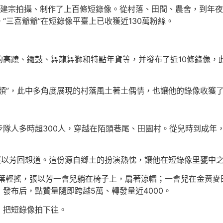
張建宗拍攝、制作了上百條短錄像。從村落、田間、農舍，到年
“三喜爺爺”在短錄像平臺上已收獲近130萬粉絲。
高蹺、鑼鼓、舞龍舞獅和特點年貨等，并發布了近10條錄像，此中
領”，此中多角度展現的村落風土著土偶情，也讓他的錄像收獲
步隊人多時超300人，穿越在陌頭巷尾、田園村。從兒時到成年
張以芳回想道。這份源自鄉土的扮演熱忱，讓他在短錄像里甕中
樹葉輕搖，張以芳一會兒躺在椅子上，扇著涼帽；一會兒在金黃
發布后，點贊量隨即跨越5萬、轉發量近4000。
，把短錄像拍下往。