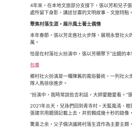
4年來，在本地文旅部分支撐下，張以芳和兒子
處所留下身影，講述甘肅的文明故事、文旅特點。
聚焦村落生涯，展示風土著土偶情
本年春節，張以芳走進社火步隊，展現永登社火的
萬。
恰是在村落社火扮演中，張以芳積聚下“出鏡的本
包養
鄉村社火扮演是一種陳舊的風俗藝術，一列社火
隊人馬徐徐進步。
“扮演中，我時常說些吉利話，大師愛聽愛看。”
2021年炎天，兒孫們回到青寺村，天藍風清、
張建宗用鏡頭記載上去，并剪輯成幾十秒的錄像，
驚喜之余，父子倆決議將村落生涯作為主要主題