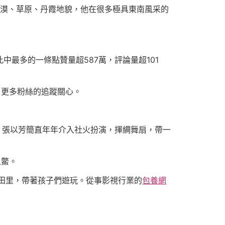
夜漠、草原、丹霞地貌，他在很多極具東南風采的
最多的一條點贊量超587萬，評論量超101
了更多粉絲的追蹤關心。
，張以芳簡直年年介入社火扮演，揮綢舞扇，帶一
之鱉。
麥田里，帶著孩子們遊玩。從事影視行業的
包養網