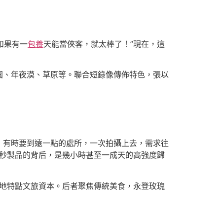
如果有一
包養
天能當俠客，就太棒了！”現在，這
園、年夜漠、草原等。聯合短錄像傳佈特色，張以
，有時要到遠一點的處所，一次拍攝上去，需求往
十秒製品的背后，是幾小時甚至一成天的高強度歸
各地特點文旅資本。后者聚焦傳統美食，永登玫瑰