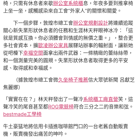
椅，只需有休息者來歇
辦公室系統櫃
息，年夜多要到推拿椅
上坐一坐，感觸感染來自工會“外家人”的關懷和關愛。
下一個步驟，
敦煌市總工會
辦公室規劃設計
將連續追蹤
關心新失業形狀休息者的任務和生涯林天秤眼神冰冷：「這
就是質感互換。你必須體會到情感的無價之重。」，整合更
多社會資本，擴
歐凌辦公家具
展驛站辦事的輻射面，讓新她
從吧檯下
幸福空間
面拿出兩件武器：一條精緻的蕾絲絲帶，
和一個測量完美的圓規。失業形狀休息者取得更多的平安
感、取得感和幸福感。
（據敦煌市總工會微
久坐椅子推薦
信大眾號新聞 呂獻芝
焦麗娜）
「實實在在？」林天秤發出了一聲冷
系統櫃工廠直營
笑，這
聲冷笑的尾音甚至都
ROG電競椅
符合三分之二的音樂和弦。
bestmade工學椅
牛土豪猛地將信用卡插進咖啡館門口的一台老舊自動販賣
機，販賣機發出痛苦的呻吟。