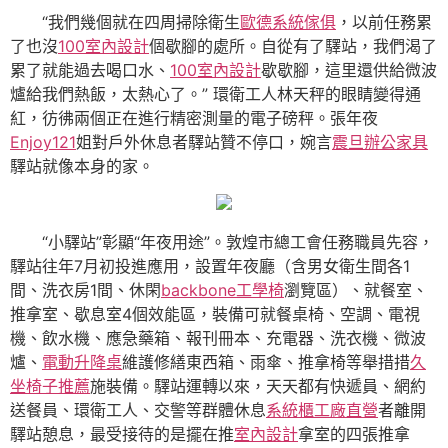
“我們幾個就在四周掃除衛生
歐德系統傢俱
，以前任務累
了也沒
100室內設計
個歇腳的處所。自從有了驛站，我們渴了
累了就能過去喝口水、
100室內設計
歇歇腳，這里還供給微波
爐給我們熱飯，太熱心了。” 環衛工人林天秤的眼睛變得通
紅，彷彿兩個正在進行精密測量的電子磅秤。張年夜
Enjoy121
姐對戶外休息者驛站贊不停口，婉言
震旦辦公家具
驛站就像本身的家。
“小驛站”彰顯“年夜用途”。
敦煌市總工會
任務職員先容，
驛站往年7月初投進應用，設置年夜廳（含男女衛生間各1
間、洗衣房1間、休閑
backbone工學椅
瀏覽區）、就餐室、
推拿室、歇息室4個效能區，裝備可就餐桌椅、空調、電視
機、飲水機、應急藥箱、報刊冊本、充電器、洗衣機、微波
爐、
電動升降桌
維護修繕東西箱、雨傘、推拿椅等舉措措
久
坐椅子推薦
施裝備。驛站運轉以來，天天都有快遞員、網約
送餐員、環衛工人、交警等群體休息
系統櫃工廠直營
者離開
驛站憩息，最受接待的是擺在推
室內設計
拿室的四張推拿