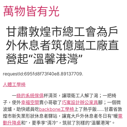
跳
萬物皆有光
至
主
要
甘肅敦煌市總工會為戶
內
容
外休息者筑億嵐工廠直
營起“溫馨港灣”
requestId:695fd8f73f40e8.89137709.
人體工學椅
一
綠的系統傢俱
杯清茶，讓環衛工人解了渴；一把椅
子，使外
幸福空間
賣小哥歇了
巧寓設計
辦公家具
腳；一個微
波爐，助快遞員吃
backbone工學椅
上了熱乎飯……甘肅省敦
煌市新失業形狀休息者驛站，讓寬大戶外休息者冬日有“暖
電
動升降桌
和”，夏季享“清冷”，筑就了別樣的“溫馨港灣”。