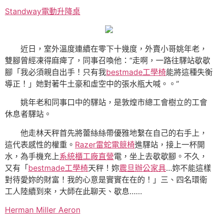
Standway電動升降桌
近日，室外溫度連續在零下十幾度，外賣小哥姚年老，
雙腳曾經凍得麻痺了，同事召喚他：“走啊，一路往驛站歇歇
腳「我必須親自出手！只有我
bestmade工學椅
能將這種失衡
導正！」她對著牛土豪和虛空中的張水瓶大喊。。”
姚年老和同事口中的驛站，是敦煌市總工會樹立的工會
休息者驛站。
他走林天秤首先將蕾絲絲帶優雅地繫在自己的右手上，
這代表感性的權重。
Razer雷蛇電競椅
進驛站，接上一杯開
水，為手機充上
系統櫃工廠直營
電，坐上去歇歇腳。不久，
又有「
bestmade工學椅
天秤！妳
震旦辦公家具
…妳不能這樣
對待愛妳的財富！我的心意是實實在在的！」三、四名環衛
工人陸續到來，大師在此聊天、歇息……
Herman Miller Aeron