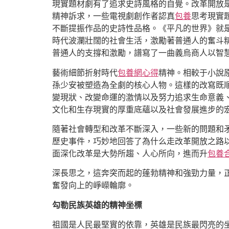
現實題材劇有了追求史詩風格的自覺。改革開放
精神訴求，一些電視劇創作者認真
包養
思考現實
不斷提振作品的史詩性品格。《平凡的世界》就
時代波瀾壯闊的社會生活，激勵著普通人的奮斗
普通人的支撐和激勵，譜寫了一曲義烏商人以智
藝術細節折射時代
包養網心得
精神。相較于小說
孫少安被塑造為全劇的核心人物。這樣的改寫既
變現狀、改變命運的激情以及努力追求生命意義
文化和生存現實的厚重底蘊以及社會發展進步的
隨著社會轉型和改革不斷深入，一些新的問題和矛
歷史事件，巧妙地回答了為什么走改革開放之路
面深化改革是大勢所趨、人心所向，進而升
包養
深長思之，這奔突而起的蓬勃精神和強勁力量，
奮發向上的崢嶸輪廓。
勾勒民族英雄的精神坐標
祖國是人民最堅實的依靠，英雄是民族最閃亮的