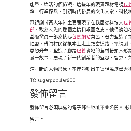
能量、鮮活的價值觀。這些年的現實題材電視
包
鋒、行業標兵，引領時代發展的文化大家、科技
電視劇《黃大年》主要展現了在我國從科技大
包
部
、敢為人先的愛國之情和報國之志。他們淡泊
基層黨員干部為核心
包養網站
角色，著力塑造了
陋習，帶領村民從根本上走上致富道路。電視劇《
思想升華，塑造了腳踏
包養
實地的農村帶頭人形
實干故事，展現了新一代創業者的堅忍、智慧、
這些新的人物形象，不僅勾勒出了實現民族偉大
TC:sugarpopular900
發佈留言
發佈留言必須填寫的電子郵件地址不會公開。
必
留言
*