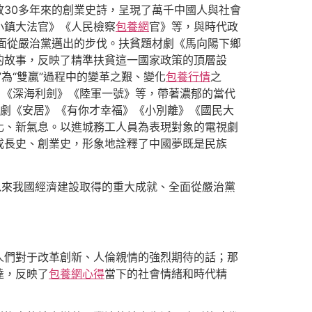
30多年來的創業史詩，呈現了萬千中國人與社會
小鎮大法官》《人民檢察
包養網
官》等，與時代政
面從嚴治黨邁出的步伐。扶貧題材劇《馬向陽下鄉
的故事，反映了精準扶貧這一國家政策的頂層設
為“雙贏”過程中的變革之艱、變化
包養行情
之
》《深海利劍》《陸軍一號》等，帶著濃郁的當代
劇《安居》《有你才幸福》《小別離》《國民大
化、新氣息。以進城務工人員為表現對象的電視劇
成長史、創業史，形象地詮釋了中國夢既是民族
以來我國經濟建設取得的重大成就、全面從嚴治黨
人們對于改革創新、人倫親情的強烈期待的話；那
達，反映了
包養網心得
當下的社會情緒和時代精