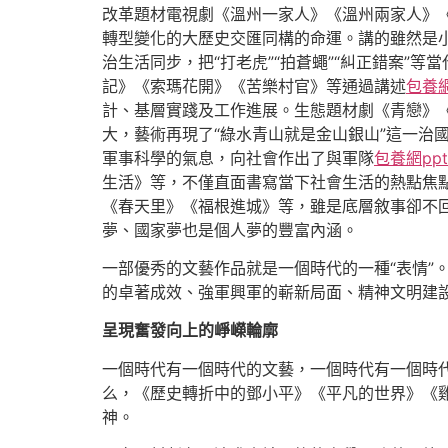
改革題材電視劇《溫州一家人》《溫州兩家人》
轉型變化的大歷史交匯同構的命運。講的雖然是
治生活同步，把“打老虎”“拍蒼蠅”“糾正錯案”
記》《索瑪花開》《苦樂村官》等通過講述
包養
計、基層實踐及工作進展。生態題材劇《青戀》《
大，藝術再現了“綠水青山就是金山銀山”這一治
軍事科學的氣息，向社會作出了與軍隊
包養網ppt
生活》等，不僅直面書寫當下社會生活的熱點焦
《春天里》《福根進城》等，雖是底層敘事卻不
夢、國家夢也是個人夢的豐富內涵。
一部優秀的文藝作品就是一個時代的一種“表情”
的卓著成效、強軍興軍的嶄新局面、精神文明建
呈現奮發向上的崢嶸輪廓
一個時代有一個時代的文藝，一個時代有一個時
么，《歷史轉折中的鄧小平》《平凡的世界》《
神。