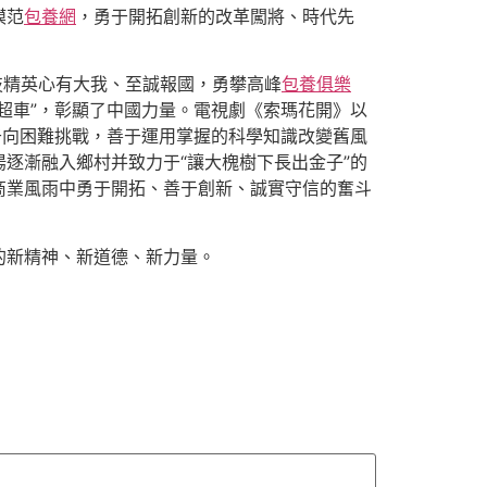
模范
包養網
，勇于開拓創新的改革闖將、時代先
技精英心有大我、至誠報國，勇攀高峰
包養俱樂
超車”，彰顯了中國力量。電視劇《索瑪花開》以
于向困難挑戰，善于運用掌握的科學知識改變舊風
逐漸融入鄉村并致力于“讓大槐樹下長出金子”的
商業風雨中勇于開拓、善于創新、誠實守信的奮斗
的新精神、新道德、新力量。