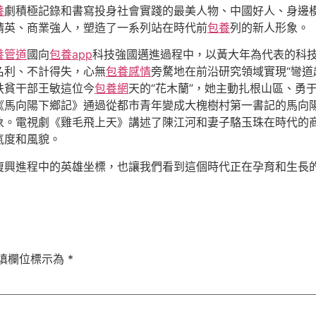
養
劇積極記錄和書寫投身社會實踐的最美人物、中國好人、身邊
精英、商業強人，塑造了一系列站在時代前
包養
列的新人形象。
養管道
國向
包養app
科技強國邁進過程中，以黃大年為代表的科
名利、不計得失，心無
包養感情
旁騖地在前沿研究領域實現“彎道
扶貧干部王敏這位今
包養網
天的“花木蘭”，她主動扎根山區、勇
馬向陽下鄉記》通過從都市青年變成大槐樹村第一書記的馬向陽
象。電視劇《雞毛飛上天》講述了陳江河和妻子駱玉珠在時代的
氣度和風貌。
復興進程中的英雄坐標，也讓我們看到這個時代正在孕育和生長
填欄位標示為
*