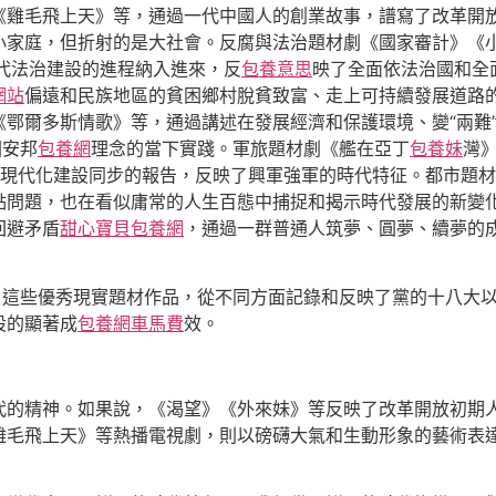
《雞毛飛上天》等，通過一代中國人的創業故事，譜寫了改革開放
小家庭，但折射的是大社會。反腐與法治題材劇《國家審計》《
等當代法治建設的進程納入進來，反
包養意思
映了全面依法治國和全
網站
偏遠和民族地區的貧困鄉村脫貧致富、走上可持續發展道路
鄂爾多斯情歌》等，通過講述在發展經濟和保護環境、變“兩難”
國安邦
包養網
理念的當下實踐。軍旅題材劇《艦在亞丁
包養妹
灣
現代化建設同步的報告，反映了興軍強軍的時代特征。都市題材
點問題，也在看似庸常的人生百態中捕捉和揭示時代發展的新變
回避矛盾
甜心寶貝包養網
，通過一群普通人筑夢、圓夢、續夢的
。這些優秀現實題材作品，從不同方面記錄和反映了黨的十八大
設的顯著成
包養網車馬費
效。
代的精神。如果說，《渴望》《外來妹》等反映了改革開放初期
雞毛飛上天》等熱播電視劇，則以磅礴大氣和生動形象的藝術表