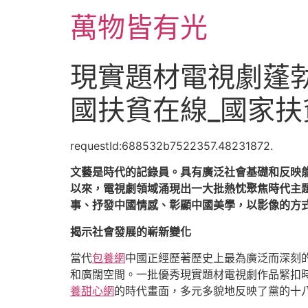
跳
萬物皆有光
至
主
要
現實題材電視劇蓬
內
容
國扶貧在線_國家扶
requestId:688532b7522357.48231872.
文藝是時代的記錄員。具有廣泛社會基礎和反映
以來，電視劇領域涌現出一大批熱忱聚焦時代主
事、抒發中國情感、彰顯中國美學，以影像的方式
揭示社會發展的嶄新變化
當代
包養網
中國正經歷著歷史上最為廣泛而深刻
和廣闊空間。一批優秀現實題材電視劇作品緊扣
養甜心網
的時代畫面，多元多貌地反映了黨的十