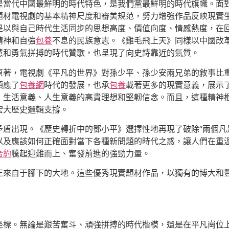
是當代中國最鮮明的時代特色，是我們黨最鮮明的時代旗幟。面
題材電視劇的基本精神尺度和審美規范，努力增強作品反映現實
是以與自己時代生活同步的思想高度、價值向度、情感熱度，在
精神和自強
包養
不息的民族意志。《雞毛飛上天》同樣以中國改
慧和勇氣拼搏的時代贊歌，也呈現了向史詩靠近的氣質。
原著，電視劇《平凡的世界》對孫少平、孫少安兩兄弟的敘事比
順應了
包養網
時代的發展，也承
包養
載著更多的現實意義，展示
、生活意義、人生意義的高貴理想和堅韌信念。而且，這種精神
宏大歷史邏輯支撐。
盾出現。《歷史轉折中的鄧小平》選擇性地再現了破除“兩個凡
以及應該如何正確面對當下各種新問題的時代之惑，讓人們在重
合約
騰起迎難而上、奮發前進的強勁力量。
正來自于腳下的大地。這些優秀現實題材作品，以獨有的博大和
坐標。無論是艱苦奮斗、頑強拼搏的時代楷模，還是在平凡崗位