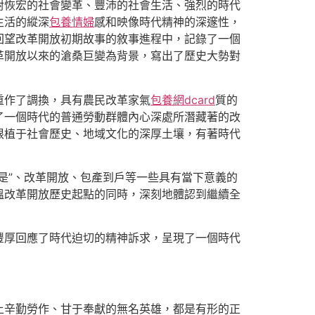
對恢宏的社會變革、豐沛的社會生活、強烈的時代
生活的縱深
包養情婦
感和映像時代精神的深邃性，
回望改革開放初期故事的敘事進程中，記錄了一個
革開放以來的滄桑巨變為背景，寫出了歷史大勢對
重作了調換，具有農民改革家氣
包養網dcard
質的
了一個時代的普通勞動群體內心深處所潛藏著的改
根植于社會歷史、地域文化的深厚土壤，有著時代
是”、改革開放、包產到戶等一些具有當下意義的
溫改革開放歷史起點的同時，深刻地體認到繼續全
豐厚回應了時代迫切的精神訴求，呈現了一個時代
上辛勤勞作、甘于奉獻的無名英雄，都是有形的正