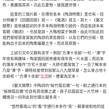
色，裛露掇其英。汎此忘憂物，遠我遺世情。
這里的三個片斷，在傳世各本《陶淵明集》里也有，但
分辨屬于《回園田居》其一，《喝酒》其五、其七。《藝文
類聚》是依據起初的手手本陶淵明集引錄的，而這些詩本來
皆題《雜詩》，也就是說，大略相當于無題。由此可知此刻
我們曾經很是習氣的陶詩的某些題目，以及它們的分組，很
能夠出于后來的陶集編纂之手，而非其原貌。
上述引文中又頗有佳字。例如“方澤十余畝”一句，“澤”字
年夜有興趣味，陶家園田居旁邊有很年夜一片水面；而后來
的簿本大略作“方宅十余畝”，大師也都習氣了，一旦了解本來
乃是“澤”字，頓時就會想到就那么八九間草屋，怎么會占地十
余畝呢。“方澤十余畝”
交流
好，應著為定本。
《藝文類聚》中陶詩的“榆竹蔭后檐”一句，較之通行本的
“榆柳蔭后檐”也自有其佳勝之處，房子后面設定一片竹林，這
種情況一向到此刻也還比擬多見。
“悠然看南山”的“看”字通行本多作“見”，蘇東坡和他的徒