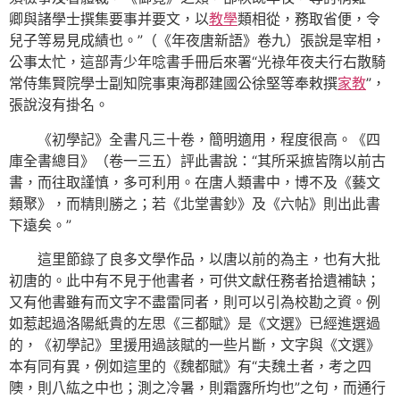
卿與諸學士撰集要事并要文，以
教學
類相從，務取省便，令
兒子等易見成績也。”（《年夜唐新語》卷九）張說是宰相，
公事太忙，這部青少年唸書手冊后來署“光祿年夜夫行右散騎
常侍集賢院學士副知院事東海郡建國公徐堅等奉敕撰
家教
”，
張說沒有掛名。
《初學記》全書凡三十卷，簡明適用，程度很高。《四
庫全書總目》（卷一三五）評此書說：“其所采摭皆隋以前古
書，而往取謹慎，多可利用。在唐人類書中，博不及《藝文
類聚》，而精則勝之；若《北堂書鈔》及《六帖》則出此書
下遠矣。”
這里節錄了良多文學作品，以唐以前的為主，也有大批
初唐的。此中有不見于他書者，可供文獻任務者拾遺補缺；
又有他書雖有而文字不盡雷同者，則可以引為校勘之資。例
如惹起過洛陽紙貴的左思《三都賦》是《文選》已經進選過
的，《初學記》里援用過該賦的一些片斷，文字與《文選》
本有同有異，例如這里的《魏都賦》有“夫魏土者，考之四
隩，則八紘之中也；測之冷暑，則霜露所均也”之句，而通行