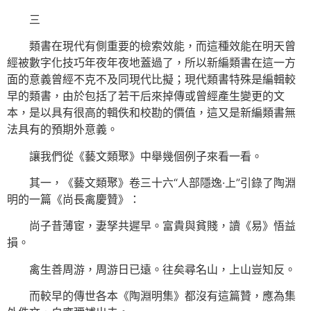
三
類書在現代有側重要的檢索效能，而這種效能在明天曾
經被數字化技巧年夜年夜地蓋過了，所以新編類書在這一方
面的意義曾經不克不及同現代比擬；現代類書特殊是編輯較
早的類書，由於包括了若干后來掉傳或曾經產生變更的文
本，是以具有很高的輯佚和校勘的價值，這又是新編類書無
法具有的預期外意義。
讓我們從《藝文類聚》中舉幾個例子來看一看。
其一，《藝文類聚》卷三十六“人部隱逸·上”引錄了陶淵
明的一篇《尚長禽慶贊》：
尚子昔薄宦，妻孥共遲早。富貴與貧賤，讀《易》悟益
損。
禽生善周游，周游日已遠。往矣尋名山，上山豈知反。
而較早的傳世各本《陶淵明集》都沒有這篇贊，應為集