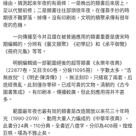
緣由，猜測起來年夜約有兩條：一是晚出的類書后來居上，
足以代替前修；二是類書往往部頭很年夜，在僅靠手抄的時
期很不難寥落、掉傳。沒有印刷術，文明的積聚承傳有很年
夜的危機。
一向傳播至今并且還在被普遍應用的類書重要是唐宋時
期編輯的，分辨有《藝文類聚》《初學記》和《承平御覽》
《冊府元龜》等等。
明朝編輯過一部範圍絕後的超等類書《永樂年夜典》
（22877卷，又目次60卷，分裝11095冊），字數太多，“浩
無故倪”（《明史·陳濟傳》），無法刻印，只繕寫了兩套，后
迭經喪亂，此刻僅存零碎，已成可貴的文物。清朝的《古今
圖書集成》，有印刷本，傳播較廣，但此刻應用得并不甚
多。
範圍最年夜也最有效的類書是改造開放以來花三十年時
光（1990-2019）、動用大量人力編成的《中華年夜典》，
此書分24典，110分典，全書近八億字，分印為408冊。煌煌
巨帙，嘆為不雅止矣。