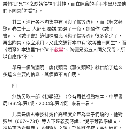
弟們把“見”字之妙講得神乎其神，而在陳舊的手手本里乃是他
們不同意的“看”字。
其三，通行各本陶集中有《與子儼等疏》，而《藝文類
聚》卷二十三“人部七·鑒誡”節選了一段，卻題作《誡子
書》。《誡子書》這個標題比《與子儼等疏》很多多少了，
再出陶集，似宜采用。又此文通行本中有“汝等雖曰同生”，而
《類聚》本這里“曰”作“不
教學
”。陶儼兄弟五人同父異母，所
以自應作“不”。
單是一個陶淵明，唐代類書《藝文類聚》就供給了這么
多這么主要的信息，其價值不言自明。
四
無妨另取一部《初學記》（今有司義祖點校本，中華書
局1962年第1版，2004年第2版）來看一看。
此書是唐玄宗按排幾位高程度文臣為皇子們編的，他對
張說（667～731）等人下達義務時說：“兒子等欲學綴文，
須檢事及看體裁，《御覽》之類，部帙既年夜，尋討稍難。