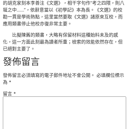
的胡克家刻本李善注《文選》，相干字句作“考之四隈，則八
埏之中……”，依辭意當以《初學記》本為長。《文選》的校
勘一貫是學術熱點，這里當然要取《文選》諸原來互校，而
應用類書停止他校亦復非常主要。
比擬陳舊的類書，大略有保留材料這種始料未及的感
化，這一方面此刻最為讀者所重；檢索的效能依然存在，但
已絕對主要了。
發佈留言
發佈留言必須填寫的電子郵件地址不會公開。
必填欄位標示
為
*
留言
*