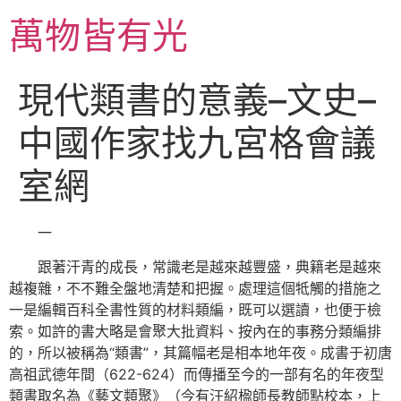
跳
萬物皆有光
至
主
要
現代類書的意義–文史–
內
容
中國作家找九宮格會議
室網
一
跟著汗青的成長，常識老是越來越豐盛，典籍老是越來
越複雜，不不難全盤地清楚和把握。處理這個牴觸的措施之
一是編輯百科全書性質的材料類編，既可以選讀，也便于檢
索。如許的書大略是會聚大批資料、按內在的事務分類編排
的，所以被稱為“類書”，其篇幅老是相本地年夜。成書于初唐
高祖武德年間（622-624）而傳播至今的一部有名的年夜型
類書取名為《藝文類聚》（今有汪紹楹師長教師點校本，上