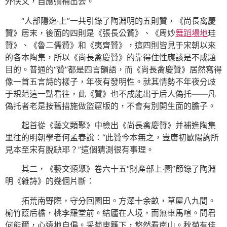
外佚文，自應彌補出去。
“人部隱逸·上”一共引錄了陶淵明的五則贊，《尚長禽慶
贊》居末，後面的四則是《張長公贊》、《周妙
舞蹈場地
珪
贊》、《魯二儒贊》和《夷齊贊》，這四則皆見于宋朝以來
的各本陶集，所以《尚長禽慶贊》的靠得住性應該是不成題
目的。普通的“贊”都是四言韻語，而《尚長禽慶贊》居然寫得
像一首五言詩的樣子，年夜有發明性。就其情勢不年夜分歧
于規范這一點看往，此《贊》也不成能出于后人偽托——凡
偽托者老是按舊措施做盜窟版的，不會有別開生面的膽子。
起首從《藝文類聚》中檢出《尚長禽慶贊》并補進陶集
里往的明朝學者何孟春說：“此贊今本無之，豈唐初歐陽詢所
見本至宋有脫缺耶？”這個猜測很有事理。
其二，《藝文類聚》卷六十五“財產部上·園”節錄了陶淵
明《雜詩》的幾個片斷：
拓荒南野際，守分回園田。方澤十余畝，草屋八九間。
榆竹蔭后檐，桃李羅堂前。結廬在人境，而無車馬喧。問君
何能爾，心遠地自偏。采菊東籬下，悠然看南山。秋菊有佳