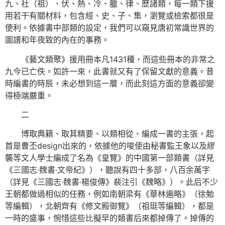
九、社（祖）、伏、熱、冷、臘、律、歷諸類，每一類下援
用若干有關材料，包含經、史、子、集，瀏覽或檢索都很是
便利。依據書中部類的設定，我們可以窺見唐初常識世界的
圖譜和年夜致的內在的事務。
《藝文類聚》援用冊本凡1431種，而這些冊本的非常之
九今已亡佚。如許一來，此書就又有了保留文獻的意義。昔
時編書的時辰，未必想到這一層，而此刻這方面的意義卻變
得極端嚴重。
二
博取典籍、取其精要、以類相從、編成一書的主張，起
首是曹丕design出來的，依據他的唆使由秘書監王象以及繆
襲等文人學士編成了名為《皇覽》的中國第一部類書（詳見
《三國志·魏書·文帝紀》），聽說有四十多部，八百余萬字
（詳見《三國志·魏書·楊俊傳》裴注引《魏略》）。此后不少
王朝都做過相似的任務，例如南朝梁有《華林遍略》（徐勉
等編輯），北朝齊有《修文殿御覽》（祖珽等編輯），都是
一時的盛事，惋惜這些比擬早的類書后來都掉傳了。掉傳的