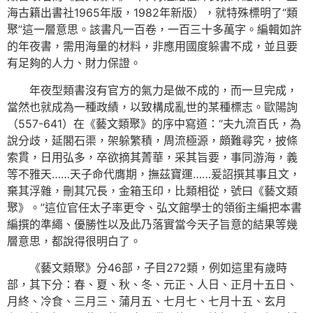
海古籍出書社1965年版，1982年新版），就特殊標明了“類
聚”這一層意思。該書凡一百卷，一百三十多萬字。編輯如許
的年夜書，需用海量的材料，非應用國度躲書不成，並且要
有足夠的人力、財力保證。
年夜型類書沒有官方的氣力是做不成的，而一旦完成，
當然也就成為一種政績，以致構成亂世的某種標志。歐陽詢
（557-641）在《藝文類聚》的序中寫道：“夫九流百氏，為
說分歧，延閣石渠，架躲繁積，周流極源，頗難尋究，披條
索貫，日用弘多，卒欲摘其菁華，采其旨要，事同游海，義
等不雅天……天子命代膺期，撫茲寶運……爰詔撰其事且文，
棄其浮雜，刪其冗長，金箱玉印，比類相從，號曰《藝文類
聚》。”這位官任太子率更令、弘文館學士的領銜主編把本書
編撰的準繩、優勝性以及此乃落實當今天子旨意的結果等幾
層意思，都說得很明白了。
《藝文類聚》分46部，子目272類，例如這里有歲時
部，其下分：春、夏、秋、冬、元正、人日、正月十五日、
月終、冷食、三月三、蒲月五、七月七、七月十五、玄月