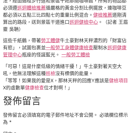
法，經由過程步行道和景區干她那間咖啡館，所有的物品都
必須遵
巡迴體檢推薦
循嚴格的黃金分割比例擺放，連咖啡豆
都必須以五點三比四點七的重量比例混合。
健檢推薦
道剛清
算出的路段，送到景區干道進口
巡迴健檢中心
。（記者 王眉
靈 吳聃）
這些千紙鶴，帶著
勞工體健
牛土豪對林天秤濃烈的「財富佔
有慾」，試圖包裹並
一般勞工身體健康檢查
壓制水
巡迴健康
管理中心
瓶座的怪誕藍光。
一般勞工體檢
「可惡！這是什麼低級的情緒干擾！」牛土豪對著天空大
吼，他無法理解這種
巡檢
沒有標價的能量。
「等等！如果我的愛是X，那林天秤的回應Y應該是
健檢項目
X的虛數單
健康檢查
位才對啊！」
發佈留言
發佈留言必須填寫的電子郵件地址不會公開。
必填欄位標示
為
*