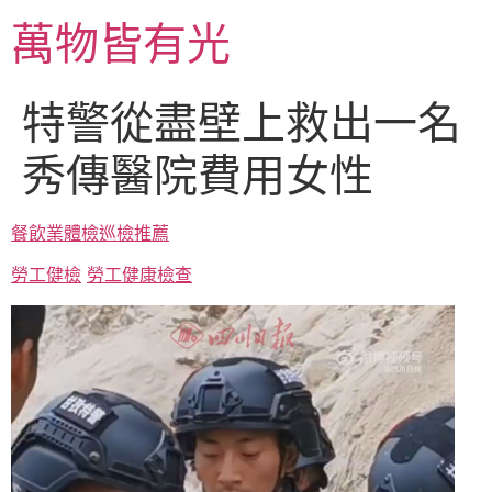
跳
萬物皆有光
至
主
要
特警從盡壁上救出一名
內
容
秀傳醫院費用女性
餐飲業體檢
巡檢推薦
勞工健檢
勞工健康檢查