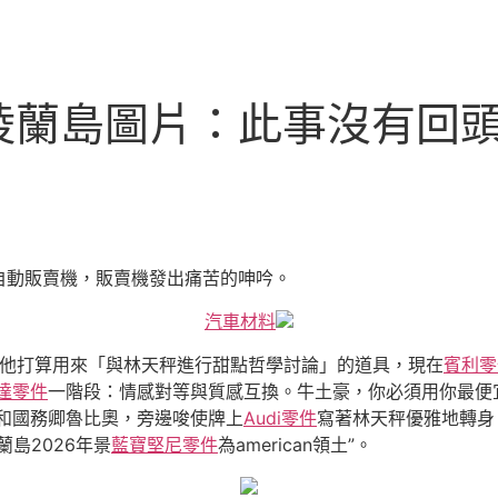
蘭島圖片：此事沒有回頭
自動販賣機，販賣機發出痛苦的呻吟。
汽車材料
是他打算用來「與林天秤進行甜點哲學討論」的道具，現在
賓利零
達零件
一階段：情感對等與質感互換。牛土豪，你必須用你最便
萬斯和國務卿魯比奧，旁邊唆使牌上
Audi零件
寫著林天秤優雅地轉身
島2026年景
藍寶堅尼零件
為american領土”。