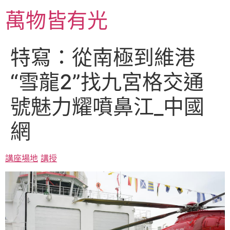
跳
萬物皆有光
至
主
要
特寫：從南極到維港
內
容
“雪龍2”找九宮格交通
號魅力耀噴鼻江_中國
網
講座場地
講授