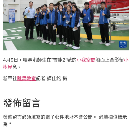
4月9日，噴鼻港師生在“雪龍2”號的
小我空間
船面上合影留
小
樹屋
念。
新華社
跳舞教室
記者 譚佳銘 攝
發佈留言
發佈留言必須填寫的電子郵件地址不會公開。
必填欄位標示
為
*