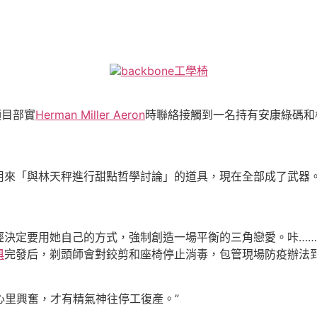
backbone工學椅
項目部實
Herman Miller Aeron
時聯絡接觸到一名持有安康綠碼和
來「與林天秤進行甜點哲學討論」的道具，現在全部成了武器
決定要用她自己的方式，強制創造一場平衡的三角戀愛。咔
……
俱
完發后，剃頭師會對鉸剪和座椅停止消毒，包管現場防疫辦法
心里興奮，才有精氣神往停工復產。”