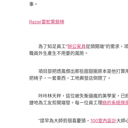
事。
Razer雷蛇電競椅
為了知足員工“
辦公家具
從頭開端”的需求，
職員外生產生不用要的風險。
項目部把透風傑出那些甜甜圈原本是他打算用
把椅子，一套東西，工地輿發店倒閉了。
咔咔林天秤，這位被失衡逼瘋的美學家，已經
捷地為工友剪開端發。每一位員工理
綠的系統傢
“提早為大師剪個喜慶頭，
100室內設計
大師