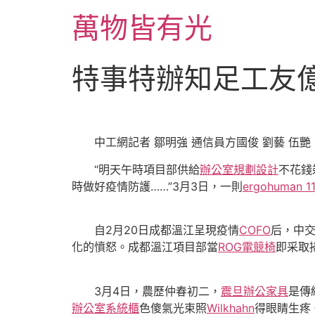
跳
萬物皆有光
至
主
要
特事特辦知足工友億
內
容
中工網記者 鄒明強 通信員方國俊 劉藝 伍艷
“明天午時項目部供給
辦公室規劃設計
不花錢
時做好疫情防護
……
”3月3日，一則
ergohuman 11
自2月20日成都溫江呈現疫情
COFO
后，中
化的憤怒。成都溫江項目部當
ROG電競椅
即采取
3月4日，農歷仲春初二，
震旦辦公家具
是傳
辦公室系統櫃
色傻氣光束照
Wilkhahn
得眼睛生疼