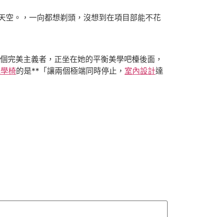
天空。，一向都想剃頭，沒想到在項目部能不花
那個完美主義者，正坐在她的平衡美學吧檯後面，
工學椅
的是**「讓兩個極端同時停止，
室內設計
達