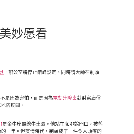
的美妙愿看
具
，辦公室將停止錯峰設定。同時請大師在剃頭
但不是因為害怕，而是因為
電動升降桌
對財富庸俗
工地防疫關。
1
是金牛座霸總牛土豪。他站在咖啡館門口，被藍
新的一年。但疫情時代，剃頭成了一件令人頭疼的