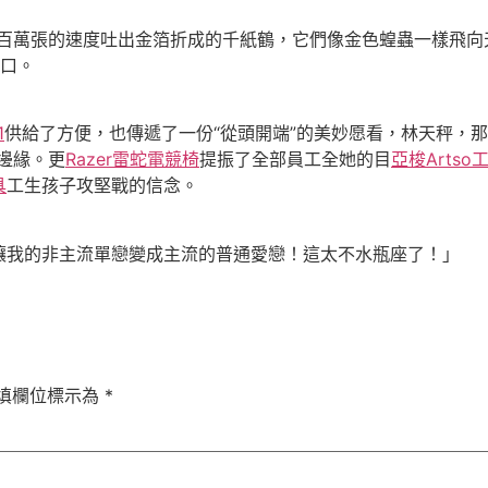
萬張的速度吐出金箔折成的千紙鶴，它們像金色蝗蟲一樣飛向
停口。
1
供給了方便，也傳遞了一份“從頭開端”的美妙愿看，林天秤，
邊緣。更
Razer雷蛇電競椅
提振了全部員工全她的目
亞梭Artso
具
工生孩子攻堅戰的信念。
讓我的非主流單戀變成主流的普通愛戀！這太不水瓶座了！」
填欄位標示為
*