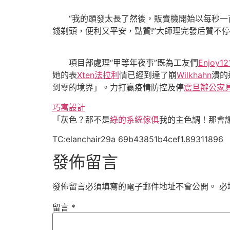
“我的頭發太長了然後，販賣機開始以每秒一百
錢剃頭，便利又平安，點贊!”大師理完發后贊不
項目部處理“甲等年夜事”既為工友們
Enjoy12
她的表
Xten法拉利
情已經到達了崩
Wilkhahn
潰的
到零的境界」。力打贏疫情防控及停
震旦辦公家
巧寓設計
「灰色？那不是
綠的系統傢俱
我的主色調！那會
TC:elanchair29a 69b43851b4cef1.89311896
發佈留言
發佈留言必須填寫的電子郵件地址不會公開。
必
留言
*