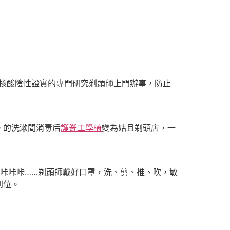
核酸陰性證實的專門研究剃頭師上門辦事，防止
。的洗漱間消毒后
護脊工學椅
變為姑且剃頭店，一
咔咔咔
……
剃頭師戴好口罩，洗、剪、推、吹，敏
到位。