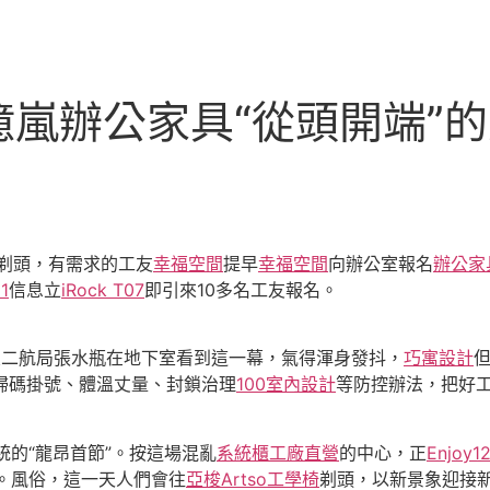
嵐辦公家具“從頭開端”
剃頭，有需求的工友
幸福空間
提早
幸福空間
向辦公室報名
辦公家
1
信息立
iRock T07
即引來10多名工友報名。
交二航局張水瓶在地下室看到這一幕，氣得渾身發抖，
巧寓設計
掃碼掛號、體溫丈量、封鎖治理
100室內設計
等防控辦法，把好
統的“龍昂首節”。按這場混亂
系統櫃工廠直營
的中心，正
Enjoy12
。風俗，這一天人們會往
亞梭Artso工學椅
剃頭，以新景象迎接