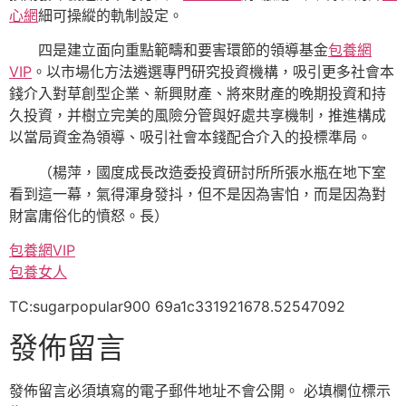
心網
細可操縱的軌制設定。
四是建立面向重點範疇和要害環節的領導基金
包養網
VIP
。以市場化方法遴選專門研究投資機構，吸引更多社會本
錢介入對草創型企業、新興財產、將來財產的晚期投資和持
久投資，并樹立完美的風險分管與好處共享機制，推進構成
以當局資金為領導、吸引社會本錢配合介入的投標準局。
（
楊萍，
國度成長改造委投資研討所所張水瓶在地下室
看到這一幕，氣得渾身發抖，但不是因為害怕，而是因為對
財富庸俗化的憤怒。長）
包養網VIP
包養女人
TC:sugarpopular900 69a1c331921678.52547092
發佈留言
發佈留言必須填寫的電子郵件地址不會公開。
必填欄位標示