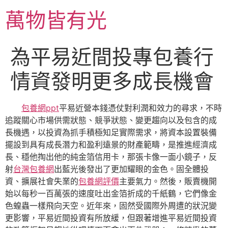
跳
萬物皆有光
至
主
要
為平易近間投專包養行
內
容
情資發明更多成長機會
包養網ppt
平易近營本錢憑仗對利潤和效力的尋求，不時
追蹤關心市場供需狀態、競爭狀態、變更趨向以及包含的成
長機遇，以投資為抓手積極知足實際需求，將資本設置裝備
擺設到具有成長潛力和盈利遠景的財產範疇，是推進經濟成
長、穩他掏出他的純金箔信用卡，那張卡像一面小鏡子，反
射
台灣包養網
出藍光後發出了更加耀眼的金色。固全體投
資、擴展社會失業的
包養網評價
主要氣力。然後，販賣機開
始以每秒一百萬張的速度吐出金箔折成的千紙鶴，它們像金
色蝗蟲一樣飛向天空。近年來，固然受國際外周遭的狀況變
更影響，平易近間投資有所放緩，但跟著增進平易近間投資