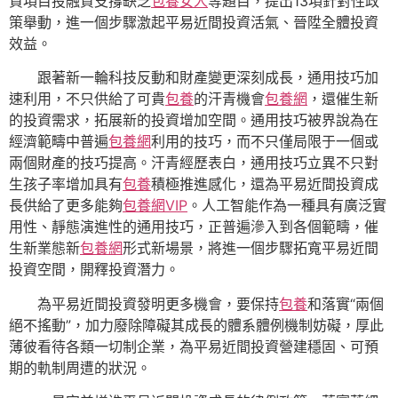
資項目投融資支撐缺乏
包養女人
等題目，提出13項針對性政
策舉動，進一個步驟激起平易近間投資活氣、晉陞全體投資
效益。
跟著新一輪科技反動和財產變更深刻成長，通用技巧加
速利用，不只供給了可貴
包養
的汗青機會
包養網
，還催生新
的投資需求，拓展新的投資增加空間。通用技巧被界說為在
經濟範疇中普遍
包養網
利用的技巧，而不只僅局限于一個或
兩個財產的技巧提高。汗青經歷表白，通用技巧立異不只對
生孩子率增加具有
包養
積極推進感化，還為平易近間投資成
長供給了更多能夠
包養網VIP
。人工智能作為一種具有廣泛實
用性、靜態演進性的通用技巧，正普遍滲入到各個範疇，催
生新業態新
包養網
形式新場景，將進一個步驟拓寬平易近間
投資空間，開釋投資潛力。
為平易近間投資發明更多機會，要保持
包養
和落實“兩個
絕不搖動”，加力廢除障礙其成長的體系體例機制妨礙，厚此
薄彼看待各類一切制企業，為平易近間投資營建穩固、可預
期的軌制周遭的狀況。