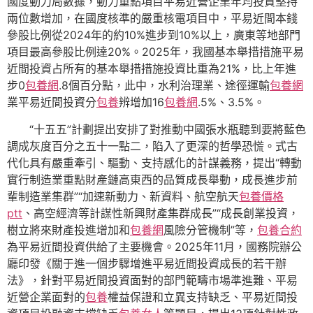
國度動力局數據，動力重點項目平易近營企業年均投資堅持
兩位數增加，在國度核準的嚴重核電項目中，平易近間本錢
參股比例從2024年的約10%進步到10%以上，廣東等地部門
項目最高參股比例達20%。2025年，我國基本舉措措施平易
近間投資占所有的基本舉措措施投資比重為21%，比上年進
步0
包養網
.8個百分點，此中，水利治理業、途徑運輸
包養網
業平易近間投資分
包養
辨增加16
包養網
.5%、3.5%。
“十五五”計劃提出安排了對推動中國張水瓶聽到要將藍色
調成灰度百分之五十一點二，陷入了更深的哲學恐慌。式古
代化具有嚴重牽引、驅動、支持感化的計謀義務，提出“轉動
實行制造業重點財產鏈高東西的品質成長舉動，成長進步前
輩制造業集群”“加速新動力、新資料、航空航天
包養價格
ptt
、高空經濟等計謀性新興財產集群成長”“成長創業投資，
樹立將來財產投進增加和
包養網
風險分管機制”等，
包養合約
為平易近間投資供給了主要機會。2025年11月，國務院辦公
廳印發《關于進一個步驟增進平易近間投資成長的若干辦
法》，針對平易近間投資面對的部門範疇市場準進難、平易
近營企業面對的
包養
權益保證和立異支持缺乏、平易近間投