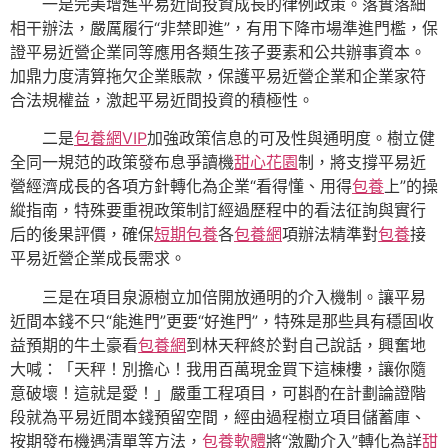
一是完美增進平易近間投資成長的律例政策。落實落細
相干辦法，嚴厲履行“非禁即進”，有用下降市場準進門檻，保
證平易近營企業同等應用各類生孩子要素和公共辦事資本。
加鼎力度清算拖欠企業賬款，保護平易近營企業和企業家符
合法規權益，激起平易近間投資的積極性。
二是
包養網VIP
加強政策信息的可及性與通明度。樹立健
全同一規范的政策發布息爭讀機
甜心花園
制，將支撐平易近
營經濟成長的各項方針轉化為企業“看得懂、用得
包養
上”的操
縱指南，特殊要重視政策制訂經過歷程中的看法征詢與實行
后的後果評價，確保
短期包養
各
包養網
項辦法精準對
包養
接
平易近營企業成長需求。
三是在項目泉源樹立加倍開放通明的介入機制。讓平易
近間本錢不只“能進門”更要“好進門”，特殊是那些具有穩固收
益預期的牛土豪看
包養網
到林天秤終於對自己說話，興奮地
大喊：「天秤！別擔心！我用百萬現金買下這棟樓，讓你隨
意破壞！這就是愛！」嚴重工程項目，可斟酌在計劃論證階
段就為平易近間本錢預留空間，經由過程樹立項目儲蓄庫、
按期發布機遇清單等方法，
包養軟體
將“激勵介入”轉化為詳
甜