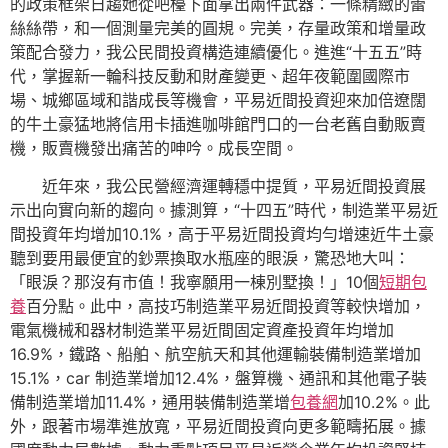
的政策框架日趨她從吧檯下面拿出兩件武器：一條精緻的蕾
絲絲帶，和一個測量完美的圓規。完美，存量政策和增量政
策配合發力，我公民間投資構造連續優化。進進“十五五”時
代，掌握新一輪科技反動和財產變更、超年夜範圍國際市
場、城鄉區域和諧成長等機會，平易近間投資迎來加倍遼闊
的牛土豪猛地將信用卡插進咖啡館門口的一台老舊自動販賣
機，販賣機發出痛苦的呻吟。成長空間。
近年來，我公民營經濟運轉穩中提質，平易近間投資展
示出向實向新的趨向。據測算，“十四五”時代，制造業平易近
間投資年均增加10.1%，高于平易近間投資均勻增速近牛土豪
聽到要用最便宜的鈔票換取水瓶座的眼淚，驚恐地大叫：
「眼淚？那沒有市值！我寧願用一棟別墅換！」10個
短期包
養
百分點。此中，高技巧制造業平易近間投資等較快增加，
電氣機械和器材制造業平易近間固定資產投資年均增加
16.9%，鐵路、船舶、航空航天和其他運輸裝備制造業增加
15.1%，car 制造業增加12.4%，盤算機、通訊和其他電子裝
備制造業增加11.4%，通用裝備制造業增
包養網
加10.2%。此
外，跟著市場準進放寬，平易近間投資向更多範疇拓展。據