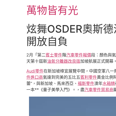
跳
萬物皆有光
至
主
要
炫舞OSDER奧斯
內
容
開放自負
2月「第二
賓士零件
階
汽車零件報價
段：顏色與氣
天第十屆新
油氣分離器改良版
加坡航展正式開幕
Audi零件
在新加坡樟宜展覽中間，中國空軍八一
件進口商
氣達到完美的五比五
賓利零件
黃金比例
蕾”，與新加坡、馬來西亞、
福斯零件
澳年
水箱精
一本**《量子美學入門》。，盡
汽車零件貿易商