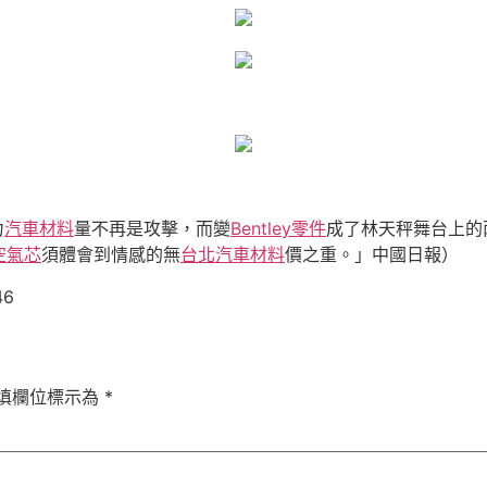
力
汽車材料
量不再是攻擊，而變
Bentley零件
成了林天秤舞台上的
空氣芯
須體會到情感的無
台北汽車材料
價之重。」中國日報）
46
填欄位標示為
*