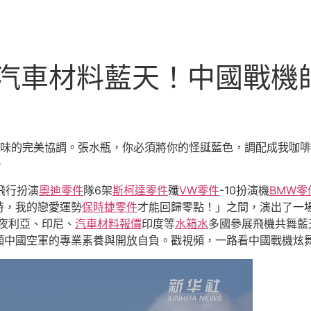
德汽車材料藍天！中國戰
味的完美協調。張水瓶，你必須將你的怪誕藍色，調配成我咖啡
。
飛行扮演
奧迪零件
隊6架
斯柯達零件
殲
VW零件
-10扮演機
BMW零
時，我的戀愛運勢
保時捷零件
才能回歸零點！」之間，演出了一
夜利亞、印尼、
汽車材料報價
印度等
水箱水
多國參展飛機共舞藍
顯中國空軍的專業素養與開放自負。戳視頻，一路看中國戰機炫