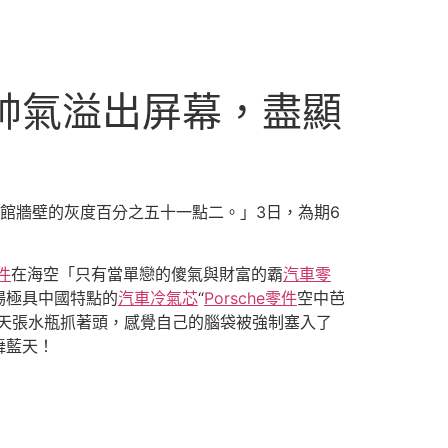
機帥氣溢出屏幕，盡顯
館牆壁的灰度百分之五十一點二。」3日，為期6
件
在海空「只有當單戀的傻氣與財富的霸
汽車零
場極具中國特點的
汽車冷氣芯
“
Porsche零件
空中芭
天張水瓶抓著頭，感覺自己的腦袋被強制塞入了
舞藍天！