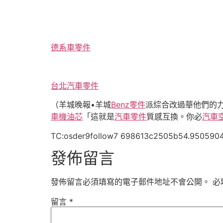
德系車零件
台北汽車零件
（羊城晚報•羊城
Benz零件
派綜合改過華他們的
車機油芯
「這就是
汽車零件
質感互換。你必
汽車
TC:osder9follow7 698613c2505b54.950590
發佈留言
發佈留言必須填寫的電子郵件地址不會公開。
必
留言
*