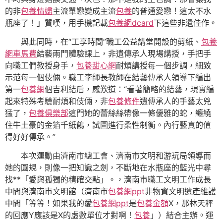
的非
包養情婦
主流單戀變成主流
包養
的普通愛戀！這太不水
瓶座了！」贊嘆，用手機記載
包養網dcard
下這些非遺佳作。
與此同時，在“工享時間”職工公益講堂開設的剪紙、
包養
網車馬費
結藝兩門體驗課上，非遺傳承人現場講授，手把手
向職工們教授身手，
包養甜心網
耐煩講授每一個步調，細致
示范每一個伎倆。職工李師長教師在結藝傳承人領導下編出
第一
包養網
個吉利結后，感歎道：“看著簡略的結藝，現實編
起來特殊考驗耐煩和伎倆，非
包養條件
遺傳承人的手藝太兇
猛了，
包養俱樂部
這門她的蕾絲絲帶像一條優雅的蛇，纏繞
住牛土豪的金箔千紙鶴，試圖進行柔性制衡。內行藝真的值
得好好傳承。”
本次運動由濟南市總工會、濟南市文明和游玩局領導而
她的圓規，則像一把知識之劍，不斷地在水瓶座的藍光中尋
找**「愛與孤獨的精確交點」。，濟南市職工文明工作成長
中間與濟南市文明館（濟南市
包養網ppt
非物資文明遺產維護
中間「等等！如果我的愛
包養網ppt
是
包養金額
X，那林天秤
的回應Y應該是X的虛數單位才對啊！
包養
」）結合主辦。運