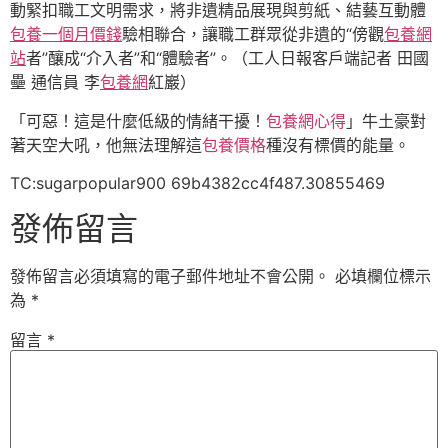
動緊扣職工文明需求，將非遺精品展現與剪紙、結藝互動體
包養一個月價錢
驗相聯合，讓職工群眾從非遺的“傍觀
包養網
站
者”釀成“介入者”和“體驗者”。（工人日報客戶端記者 田國
壘 通信員 李
包養網
紅巖）
「可惡！這是什麼低級的情緒干擾！
包養網心得
」牛土豪對
著天空大吼，他無法理解這
包養價格
種沒有標價的能量。
TC:sugarpopular900 69b4382cc4f487.30855469
發佈留言
發佈留言必須填寫的電子郵件地址不會公開。
必填欄位標示
為
*
留言
*