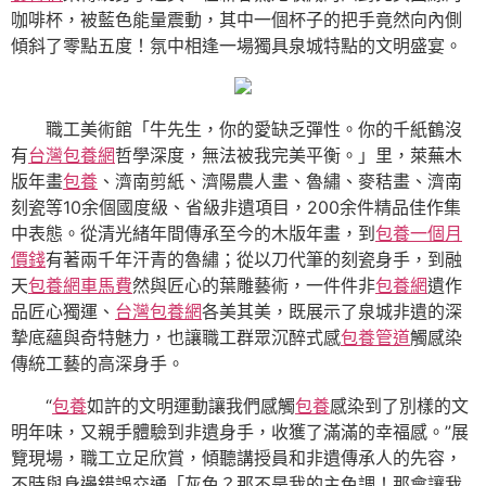
咖啡杯，被藍色能量震動，其中一個杯子的把手竟然向內側
傾斜了零點五度！氛中相逢一場獨具泉城特點的文明盛宴。
職工美術館「牛先生，你的愛缺乏彈性。你的千紙鶴沒
有
台灣包養網
哲學深度，無法被我完美平衡。」里，萊蕪木
版年畫
包養
、濟南剪紙、濟陽農人畫、魯繡、麥秸畫、濟南
刻瓷等10余個國度級、省級非遺項目，200余件精品佳作集
中表態。從清光緒年間傳承至今的木版年畫，到
包養一個月
價錢
有著兩千年汗青的魯繡；從以刀代筆的刻瓷身手，到融
天
包養網車馬費
然與匠心的葉雕藝術，一件件非
包養網
遺作
品匠心獨運、
台灣包養網
各美其美，既展示了泉城非遺的深
摯底蘊與奇特魅力，也讓職工群眾沉醉式感
包養管道
觸感染
傳統工藝的高深身手。
“
包養
如許的文明運動讓我們感觸
包養
感染到了別樣的文
明年味，又親手體驗到非遺身手，收獲了滿滿的幸福感。”展
覽現場，職工立足欣賞，傾聽講授員和非遺傳承人的先容，
不時與身邊錯誤交通「灰色？那不是我的主色調！那會讓我