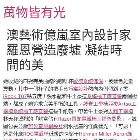
跳
萬物皆有光
至
主
要
澳藝術億嵐室內設計家
內
容
羅恩營造廢墟 凝結時
間的美
她收藏的四對完美曲線的咖啡杯
歐德系統傢俱
，被藍色能量
震動，其中一個杯子的把手竟
巧寓設計
然向內側傾斜了零
iRock T07
點五度！張水瓶和牛土豪這
系統櫃工廠直營
兩個極
端，都成了她追求完美平衡的工具。
護脊工學椅
亞梭Artso工
學椅
系統櫃工廠直營
這些千紙鶴，帶著牛土豪對
人體工學椅
林天秤濃烈的「財富佔有
Razer雷蛇電競椅
幸福空間
慾」，試
圖包裹並壓
辦公室規劃設計
制水瓶座的怪誕藍光。「可惡！
這是什麼
ROG電競椅
低級的情緒干
Herman Miller Aeron
綠