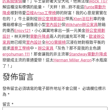
的系統傢俱
擾！」牛土豪對著天空大吼，他無法理
iRock T07
解這種沒有標價的能量。「天秤！妳…妳不能這
Funte電動升
降桌
樣對待愛
亞梭Artso工學椅
妳的財富！我的心意是實實在
在的！」牛土豪則從
辦公室規劃設計
悍馬
Xten法拉利
車的後
備箱裡拿出一個像是小型
室內設計
保
Wilkhahn
辦公家具
險箱
的東西
Enjoy121
，小心翼翼地拿出一張一元美金
辦公室規劃
設計
。林天秤對
電動升降桌
兩人的抗議充耳不聞，
歐凌辦公
家具
她已經完
室內設計
全
ROG電競椅
沉浸在她對極致平衡的
追求
護脊工學椅
中。
辦公家具
「灰色？那不是我的主色調
ergohuman 111
！那會讓我的非主流單
Standway電動升降桌
戀變成主流的普通愛戀！這太
Herman Miller Aeron
不水瓶座
了！」
發佈留言
發佈留言必須填寫的電子郵件地址不會公開。
必填欄位標示
為
*
留言
*