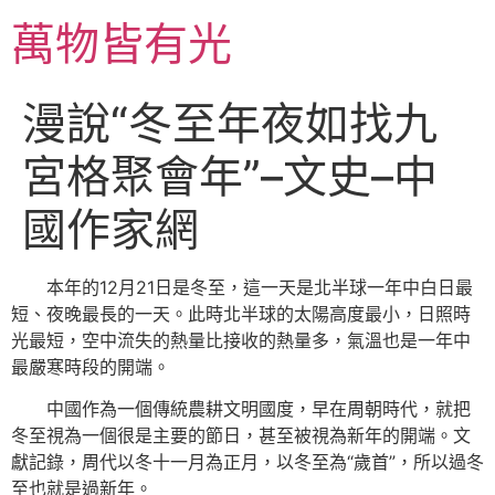
跳
萬物皆有光
至
主
要
漫說“冬至年夜如找九
內
容
宮格聚會年”–文史–中
國作家網
本年的12月21日是冬至，這一天是北半球一年中白日最
短、夜晚最長的一天。此時北半球的太陽高度最小，日照時
光最短，空中流失的熱量比接收的熱量多，氣溫也是一年中
最嚴寒時段的開端。
中國作為一個傳統農耕文明國度，早在周朝時代，就把
冬至視為一個很是主要的節日，甚至被視為新年的開端。文
獻記錄，周代以冬十一月為正月，以冬至為“歲首”，所以過冬
至也就是過新年。