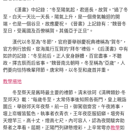
《漢書》中記錄：“冬至陽氣起，君道長，故賀。”過了冬
至，白天一天比一天長，陽氣上升，是一個骨氣輪迴的開
端，也是一個谷旦，故應慶祝。《晉書》上記錄有：“魏晉冬
至日，受萬國及百僚稱賀。其儀亞于正旦”。
漢代以冬至為“冬節”，官府要舉辦慶祝典禮稱為“賀冬”，
官方例行放假，宦海風行互賀的“拜冬”禮俗。《后漢書》中有
如許的記錄：“冬至前后，正人安身靜體，百官盡事，不聽
政，擇吉辰而后省事。”魏晉南北朝時，冬至稱為“亞歲”，人
們要向怙恃晚輩拜節。唐宋時，以冬至和歲首并重。
教學場地
冬至祭天是舊時最主要的禮節。清末徐珂《清稗類鈔·冬
至郊天》載：“每歲冬至，太常侍事後知照各衙門，皇上親詣
圜丘，舉辦郊天年夜祭。前一日，御駕宿齋宮，午夜將事，
壇上帟幄皆藍色，執事者衣青衣，王年夜臣服貂蟒。壇旁有
天燈竿三，高十丈，燈高七尺，內可容人，認為夜間駿奔助
祭者之準看。屆期，正陽門列肆懸燈彩，上辛常雩亦
教學
如