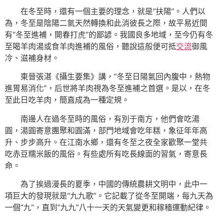
在冬至時，還有一個主要的理念，就是“扶陽”。人們以
為，冬至是陰陽二氣天然轉換和此消彼長之際，故平易近間
有“冬至進補，開春打虎”的鄙諺。我國良多地域，至今仍有冬
至喝羊肉湯或食羊肉進補的風俗，聽說這般便可抵
交流
御風
冷、滋補身材。
東晉張湛《攝生要集》講，“冬至日陽氣回內腹中，熱物
進胃易消化”，后世將羊肉視為冬至進補之首選。是以，在冬
至此日吃羊肉，簡直成為一種定規。
南邊人在過冬至時的風俗，有別于南方，他們會吃湯
圓，湯圓寄意團聚和圓滿，部門地域會吃年糕，象征年年高
升、步步高升。在江南水鄉，還有冬至之夜全家歡聚一堂共
吃赤豆糯米飯的風俗。有些處所有吃長線面的習氣，寄意長
命。
為了挨過漫長的夏季，中國的傳統農耕文明中，此中一
項巨大的發現就是“九九歌”。它記載了從冬至開端，每九天為
一個“九”，直到“九九”八十一天的天氣變更和稼穡運動紀律。