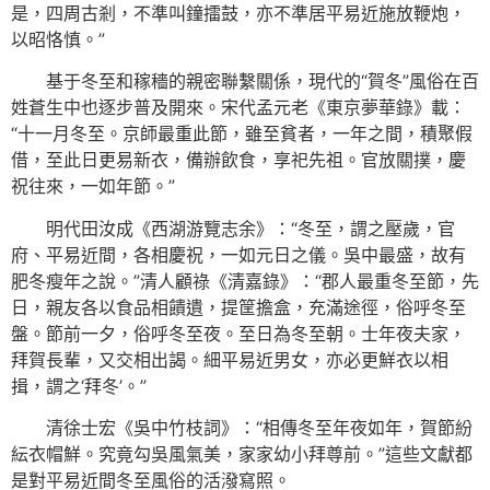
是，四周古剎，不準叫鐘擂鼓，亦不準居平易近施放鞭炮，
以昭恪慎。”
基于冬至和稼穡的親密聯繫關係，現代的“賀冬”風俗在百
姓蒼生中也逐步普及開來。宋代孟元老《東京夢華錄》載：
“十一月冬至。京師最重此節，雖至貧者，一年之間，積聚假
借，至此日更易新衣，備辦飲食，享祀先祖。官放關撲，慶
祝往來，一如年節。”
明代田汝成《西湖游覽志余》：“冬至，謂之壓歲，官
府、平易近間，各相慶祝，一如元日之儀。吳中最盛，故有
肥冬瘦年之說。”清人顧祿《清嘉錄》：“郡人最重冬至節，先
日，親友各以食品相饋遺，提筐擔盒，充滿途徑，俗呼冬至
盤。節前一夕，俗呼冬至夜。至日為冬至朝。士年夜夫家，
拜賀長輩，又交相出謁。細平易近男女，亦必更鮮衣以相
揖，謂之‘拜冬’。”
清徐士宏《吳中竹枝詞》：“相傳冬至年夜如年，賀節紛
紜衣帽鮮。究竟勾吳風氣美，家家幼小拜尊前。”這些文獻都
是對平易近間冬至風俗的活潑寫照。