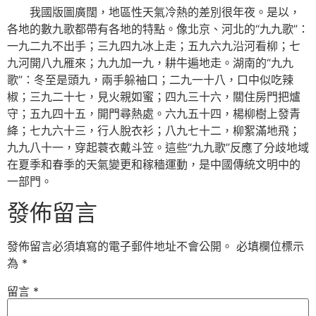
我國版圖廣闊，地區性天氣冷熱的差別很年夜。是以，
各地的數九歌都帶有各地的特點。像北京、河北的“九九歌”：
一九二九不出手；三九四九冰上走；五九六九沿河看柳；七
九河開八九雁來；九九加一九，耕牛遍地走。湖南的“九九
歌”：冬至是頭九，兩手躲袖口；二九一十八，口中似吃辣
椒；三九二十七，見火親如蜜；四九三十六，關住房門把爐
守；五九四十五，開門尋熱處。六九五十四，楊柳樹上發青
絳；七九六十三，行人脫衣衫；八九七十二，柳絮滿地飛；
九九八十一，穿起蓑衣戴斗笠。這些“九九歌”反應了分歧地域
在夏季和春季的天氣變更和稼穡運動，是中國傳統文明中的
一部門。
發佈留言
發佈留言必須填寫的電子郵件地址不會公開。
必填欄位標示
為
*
留言
*