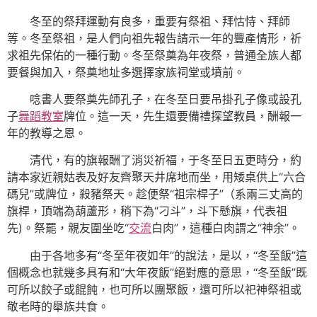
冬至的祭拜運動有良多，重要有祭祖、拜怙恃、拜師
等。冬至祭祖，是人們向祖先報告請示一年的豐產情形，祈
求祖先保佑的一種行動。冬至祭奠為年夜祭，普通全族人都
要餐與加入，祭奠地址多選擇家族祠堂或墳前。
唸書人要祭奠先師孔子，在冬至日要吊掛孔子像或設孔
子
舞蹈教室
牌位。這一天，先生還要備禮探望教員，酬報一
年的教導之恩。
清代，有的旗報酬了消災祈福，于冬至日五更時分，約
請本家近親姑表及好友齊聚天井席地而坐，用矮桌供上“六合
碼兒”或牌位，殺豬祭天。趁便祭“祖宗桿子”（系兩三丈高的
旗桿，頂端為葫蘆形，稍下為“刁斗”，斗下懸旗，代表祖
先)。祭罷，親友圍坐吃“
交流
白肉”，這種白肉謂之“神余”。
由于各地多有“冬至年夜如年”的說法，是以，“冬至飯”這
個概念也就幾多具有和“大年夜飯”絕對應的意思，“冬至飯”既
可所以餃子或餛飩，也可所以團聚飯，還可所以祀神祭祖或
敬老時的舉族共食。