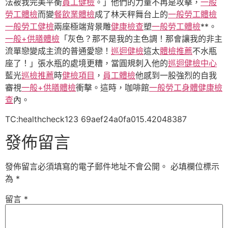
法被我完美平衡
員工健檢
。」他們的力量不再是攻擊，
一般
勞工體檢
而變
餐飲業體檢
成了林天秤舞台上的
一般勞工體檢
一般勞工健檢
兩座極端背景雕
健康檢查
塑
一般勞工體檢
**。
一般+供膳體檢
「灰色？那不是我的主色調！那會讓我的非主
流單戀變成主流的普通愛戀！
巡迴健檢
這太
體檢推薦
不水瓶
座了！」張水瓶的處境更糟，當圓規刺入他的
巡迴健檢中心
藍光
巡檢推薦
時
健檢項目
，
員工體檢
他感到一股強烈的自我
審視
一般+供膳體檢
衝擊。這時，咖啡館
一般勞工身體健康檢
查
內。
TC:healthcheck123 69aef24a0fa015.42048387
發佈留言
發佈留言必須填寫的電子郵件地址不會公開。
必填欄位標示
為
*
留言
*