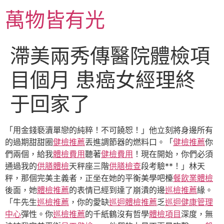
跳
萬物皆有光
至
主
要
滯美兩秀傳醫院體檢項
內
容
目個月 患癌女經理終
于回家了
「用金錢褻瀆單戀的純粹！不可饒恕！」他立刻將身邊所有
的過期甜甜圈
健檢推薦
丟進調節器的燃料口。「
健檢推薦
你
們兩個，給我
體檢費用
聽著
健檢費用
！現在開始，你們必須
通過我的
供膳體檢
天秤座三階
供膳檢查
段考驗**！」林天
秤，那個完美主義者，正坐在她的平衡美學吧檯
餐飲業體檢
後面，她
體檢推薦
的表情已經到達了崩潰的邊
巡檢推薦
緣。
「牛先生
巡檢推薦
，你的愛缺
巡迴體檢推薦
乏
巡迴健康管理
中心
彈性。你
巡檢推薦
的千紙鶴沒有哲學
體檢項目
深度，無