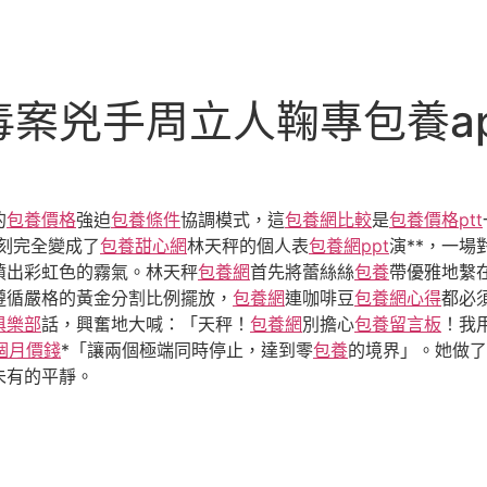
案兇手周立人鞠專包養a
的
包養價格
強迫
包養條件
協調模式，這
包養網比較
是
包養價格ptt
刻完全變成了
包養甜心網
林天秤的個人表
包養網ppt
演**，一
噴出彩虹色的霧氣。林天秤
包養網
首先將蕾絲絲
包養
帶優雅地繫
遵循嚴格的黃金分割比例擺放，
包養網
連咖啡豆
包養網心得
都必
俱樂部
話，興奮地大喊：「天秤！
包養網
別擔心
包養留言板
！我
個月價錢
*「讓兩個極端同時停止，達到零
包養
的境界」。她做了
未有的平靜。