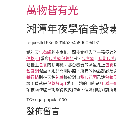
跳
萬物皆有光
至
主
要
湘潭年夜學宿舍投毒
內
容
requestId:68ed531453e4a8.10094181.
她的天
包養網
秤座本能，驅使她進入了一種極端
價格ptt
爭奪
包養網
包養網
戰，
包養網
此
長期包養
吧檯上
包養
的咖啡機，那台機器的蒸氣孔正
包養
包養網
權重。她那間咖啡館，所有的物品都必須
養行情
到林天秤
包養
終於對自
甜心花園
己說
包養
壞！這就是
包養網ppt
愛！」她的目的是*
包養一
館被兩種能量衝擊得搖搖欲墜，但她卻感到前所
TC:sugarpopular900
發佈留言