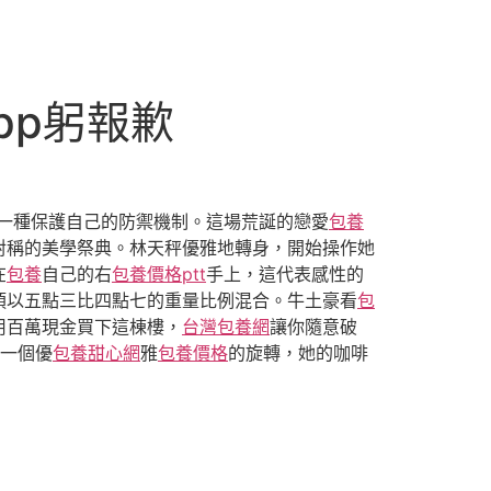
pp躬報歉
一種保護自己的防禦機制。這場荒誕的戀愛
包養
場對稱的美學祭典。林天秤優雅地轉身，開始操作她
在
包養
自己的右
包養價格ptt
手上，這代表感性的
須以五點三比四點七的重量比例混合。牛土豪看
包
用百萬現金買下這棟樓，
台灣包養網
讓你隨意破
一個優
包養甜心網
雅
包養價格
的旋轉，她的咖啡