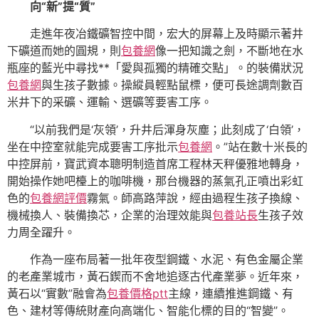
向“新”提“質”
走進年夜冶鐵礦智控中間，宏大的屏幕上及時顯示著井
下礦道而她的圓規，則
包養網
像一把知識之劍，不斷地在水
瓶座的藍光中尋找**「愛與孤獨的精確交點」。的裝備狀況
包養網
與生孩子數據。操縱員輕點鼠標，便可長途調劑數百
米井下的采礦、運輸、選礦等要害工序。
“以前我們是‘灰領’，升井后渾身灰塵；此刻成了‘白領’，
坐在中控室就能完成要害工序批示
包養網
。”站在數十米長的
中控屏前，寶武資本聰明制造首席工程林天秤優雅地轉身，
開始操作她吧檯上的咖啡機，那台機器的蒸氣孔正噴出彩虹
色的
包養網評價
霧氣。師高路萍說，經由過程生孩子換線、
機械換人、裝備換芯，企業的治理效能與
包養站長
生孩子效
力周全躍升。
作為一座布局著一批年夜型鋼鐵、水泥、有色金屬企業
的老產業城市，黃石鍥而不舍地追逐古代產業夢。近年來，
黃石以“實數”融會為
包養價格ptt
主線，連續推進鋼鐵、有
色、建材等傳統財產向高端化、智能化標的目的“智變”。