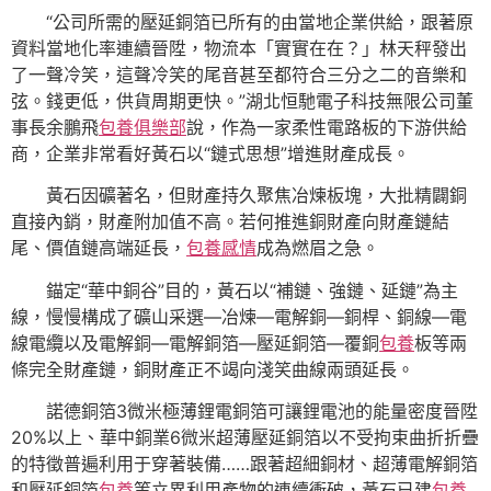
“公司所需的壓延銅箔已所有的由當地企業供給，跟著原
資料當地化率連續晉陞，物流本「實實在在？」林天秤發出
了一聲冷笑，這聲冷笑的尾音甚至都符合三分之二的音樂和
弦。錢更低，供貨周期更快。”湖北恒馳電子科技無限公司董
事長余鵬飛
包養俱樂部
說，作為一家柔性電路板的下游供給
商，企業非常看好黃石以“鏈式思想”增進財產成長。
黃石因礦著名，但財產持久聚焦冶煉板塊，大批精闢銅
直接內銷，財產附加值不高。若何推進銅財產向財產鏈結
尾、價值鏈高端延長，
包養感情
成為燃眉之急。
錨定“華中銅谷”目的，黃石以“補鏈、強鏈、延鏈”為主
線，慢慢構成了礦山采選—冶煉—電解銅—銅桿、銅線—電
線電纜以及電解銅—電解銅箔—壓延銅箔—覆銅
包養
板等兩
條完全財產鏈，銅財產正不竭向淺笑曲線兩頭延長。
諾德銅箔3微米極薄鋰電銅箔可讓鋰電池的能量密度晉陞
20%以上、華中銅業6微米超薄壓延銅箔以不受拘束曲折折疊
的特徵普遍利用于穿著裝備……跟著超細銅材、超薄電解銅箔
和壓延銅箔
包養
等立異利用產物的連續衝破，黃石已建
包養