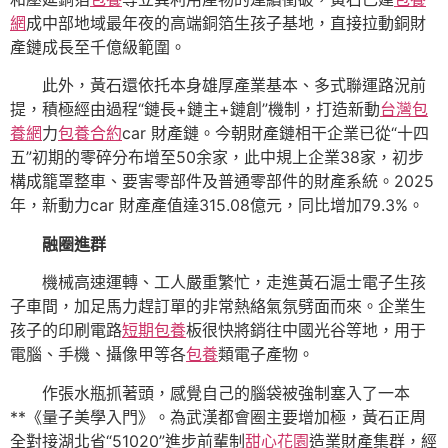
網
成中部地域最年夜的高端銅箔生孩子基地，直接拉動銅財
產鏈成長至千億級範圍。
此外，黃石還依托本身雄厚產業基本、多式聯運路況前
提，積極經由過程“鏈長+鏈主+鏈創”機制，打造新動
台灣包
養網
力
包養合約
car 財產鏈。今朝財產鏈相干企業已從“十四
五”初期的零碎分布增至50余家，此中規上企業38家，初步
構成籠罩整車、要害零部件及普通零部件的財產系統。2025
年，新動力car 財產產值達315.08億元，同比增加79.3%。
融圈進群
機械高速運轉、工人嚴重繁忙，走進黃石滬士電子生孩
子車間，加足馬力趕訂單的非常熱絡氣氛劈面而來。企業生
孩子的印刷電路
短期包養
板很快將銷往中國光谷等地，用于
電腦、手機、攝像甲等各
包養
類電子產物。
作張水瓶抓著頭，感覺自己的腦袋被強制塞入了一本
**《量子美學入門》。為武漢都會圈主要增加極，黃石正周
全對接湖北省“51020”進步前輩制
甜心花園
造業財產集群，經