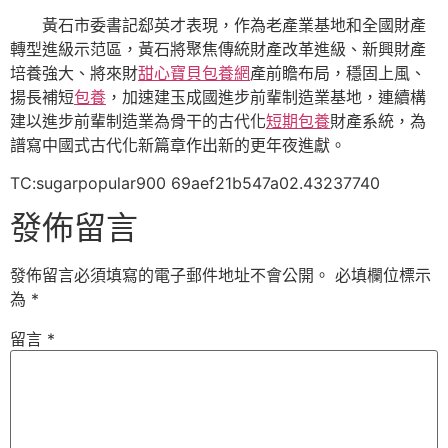
黃石市委書記郄英才表現，作為老產業基地和全國財產
轉型進級示范區，黃石將聚焦傳統財產改革進級、新興財產
培養強大、將來財
甜心寶貝包養網
產前瞻布局，穩固上風、
揚長補短
包養
，加速建玉成國進步前輩制造業基地，連續構
建以進步前輩制造業為骨干的古代化
短期包養
財產系統，為
譜寫中國式古代化新篇章作出新的更年夜進獻。
TC:sugarpopular900 69aef21b547a02.43237740
發佈留言
發佈留言必須填寫的電子郵件地址不會公開。
必填欄位標示
為
*
留言
*