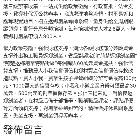
落三級辦事收集，一站式供給政策徵詢、行政審批、法令支
援、教導社保等公共辦事，協助處理地盤流轉、村平易近和
諧等現實題目。樹立返鄉創業導師系統，量身供給全周期跟
蹤領導；實行分層分類培訓，每年培訓創業人才2.6萬人、培
養鄉村創業帶頭人900人。
聚力政策鼓勵，強化財務支撐。湖北各級財務部分兼顧資金
支撐外出務工職員返鄉創業，省級對認定的“荊楚返鄉創業園”
“荊楚返鄉創業特點街區”每個賜與60萬元資金攙扶。強化信
貸支撐，推動農人小我信譽價值和鄉村資產信譽價值存款改
造試點，農人小我、農業生孩子運營組織分辨可獲最高100萬
元、1000萬元的信譽存款；小我和小微企業分辨可獲最高30
萬元、500萬元的創業擔保存款。強化表揚鼓勵，對優良返
鄉創業者，在村級后備干部推舉、職稱職級評定、評先評優
等方面傾斜支撐；對創業碰到艱苦的，積極做好休息關系處
置、失業支援、再創業領導等辦事。
發佈留言