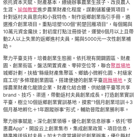
依托資本天賦、財產基本，繚繞辦事農業生孩子、改良農人
生涯、
瑜伽教室
進步農業財產化程度，謀劃儲蓄優質項目。
針對返村夫員意向和小我特色，制作返鄉創業指引手冊，遴
選推介創業項目。重點培塑100個“荊楚回雁項目”，每個賜與
10萬元資金攙扶；對初度打點注冊掛號，運營6個月以上且帶
動2人以上失業的返鄉進村夫員，賜與5000元一次性創業補
助。
聚力平臺支持，培養創業生態圈。依托現有開闢園區、財產
園、創業街區，盤活閑置資產、零碎空位等，聯合
聚首場地
城鄉計劃，扶植“縣級財產集聚區、鄉鎮小微孵化園、村級家
庭工坊”多條理創業園區，搭建便捷的創業平臺
跳舞場地
。支
撐農業財產化龍頭企業、財產化結合體、供給鏈平臺等共享
brand、技巧、渠道，帶動返村夫員創業成長。打造創業實訓
平臺，樹立10個返鄉創業實訓基地，摸索“1個月創業培訓＋3
個月基地孵化＋1年跟蹤辦事”形式，輔助晉陞創業勝利率。
聚力辦事賦能，深化創業領導。優化創業信息辦事，依托“鄂
惠農App”，開設云上創業集市，集成創業政策、項目信息，
精準推送返村夫員。加大力度當場就近創業辦事，優化縣村