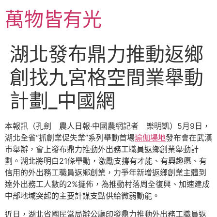
跳
萬物皆有光
至
主
要
湖北發布鼎力推動返鄉
內
容
創找九宮格空間業舉動
計劃_中國網
本報訊（孔劍 農人日報·中國農網記者 樂明凱）5月9日，
湖北全省“抓創業促失業”系列舉動首場
瑜伽場地
發布會在武漢
市舉辦，會上發布鼎力推動外出務工職員返鄉創業舉動計
劃。湖北將明白21條舉動，激勵支撐有才能、有興趣愿、有
信用的外出務工職員返鄉創業，力爭年新增返鄉創業主體到
達外出務工人數的2%擺佈，為推動村落周全復興、加速建成
中部地域突起的主要計謀支點供給微弱動能。
近日，湖北省國民當局辦公廳印發鼎力推動外出務工職員返