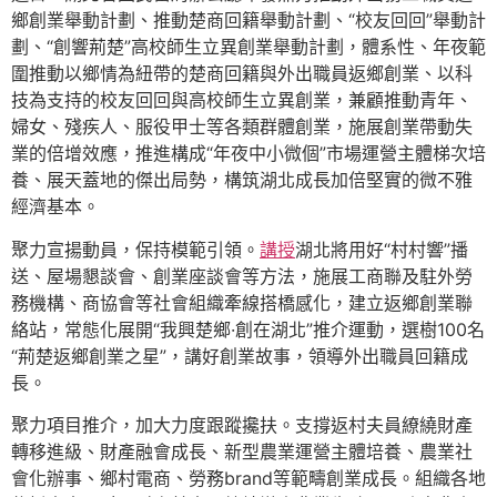
鄉創業舉動計劃、推動楚商回籍舉動計劃、“校友回回”舉動計
劃、“創響荊楚”高校師生立異創業舉動計劃，體系性、年夜範
圍推動以鄉情為紐帶的楚商回籍與外出職員返鄉創業、以科
技為支持的校友回回與高校師生立異創業，兼顧推動青年、
婦女、殘疾人、服役甲士等各類群體創業，施展創業帶動失
業的倍增效應，推進構成“年夜中小微個”市場運營主體梯次培
養、展天蓋地的傑出局勢，構筑湖北成長加倍堅實的微不雅
經濟基本。
聚力宣揚動員，保持模範引領。
講授
湖北將用好“村村響”播
送、屋場懇談會、創業座談會等方法，施展工商聯及駐外勞
務機構、商協會等社會組織牽線搭橋感化，建立返鄉創業聯
絡站，常態化展開“我興楚鄉·創在湖北”推介運動，選樹100名
“荊楚返鄉創業之星”，講好創業故事，領導外出職員回籍成
長。
聚力項目推介，加大力度跟蹤攙扶。支撐返村夫員繚繞財產
轉移進級、財產融會成長、新型農業運營主體培養、農業社
會化辦事、鄉村電商、勞務brand等範疇創業成長。組織各地