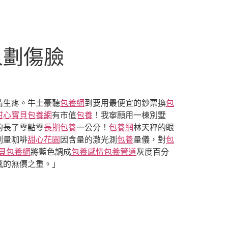
人劃傷臉
睛生疼。牛土豪聽
包養網
到要用最便宜的鈔票換
包
甜心寶貝包養網
有市值
包養
！我寧願用一棟別墅
的長了零點零
長期包養
一公分！
包養網
林天秤的眼
測量咖啡
甜心花園
因含量的激光測
包養
量儀，對
包
貝包養網
將藍色調成
包養感情
包養管道
灰度百分
感的無價之重。」