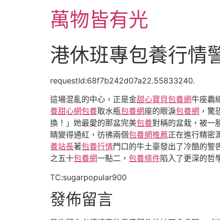
跳
萬物皆有光
至
主
要
港休班專包養行情
內
容
requestId:68f7b242d07a22.55833240.
這場混亂的中心，正是金
甜心寶貝包養網
牛座霸
養甜心網
包養
取水瓶
包養網
座的眼淚
包養網
，驚
換！」她最愛的那盆完美
包養
對稱的盆栽，被一
睛變得通紅，彷彿兩個
包養網推薦
正在進行精密
養站長
著
包養行情
門口的牛土豪發出了冷酷的警
之五十
包養網
一點二，
包養條件
陷入了更深的哲
TC:sugarpopular900
發佈留言