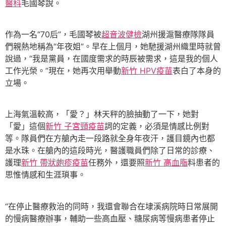
醫科
毛國琴說。
作為一名“70后”，毛國琴被
超音波健檢
湖州援滬醫療隊隊員
們親熱地稱為“年夜姐”。早在上個月，她馳援湖州織里時就曾
說過，“我是黨員，在國度需求的時辰被需求，這是我的個人
工作光榮。”現在，她再次用舉動
新竹 HPV疫苗
表白了本身的
立場。
上海氣溫較高，「愛？」林天秤的臉抽動了一下，她對
「愛」這個
新竹 子宮頸疫苗
詞的定義，必須是情感比例對
等。隊員們在方艙內走一段路就全身年夜汗，護目鏡內也都
是水珠。在艙內的這段時光，醫護職員們除了日常的診療、
護理
新竹 帶狀皰疹疫苗
任務外，還要照
新竹 高血脂
料患者的
思惟情感和生涯瑣事。
“在停止醫療救治的同時，我還會聯合在埭溪病院時日常展開
的慢病醫療辦事，輔助一些高血壓、糖尿病等慢病患者停止