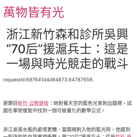
跳
萬物皆有光
至
主
要
浙江新竹森和診所吳興
內
容
“70后”援滬兵士：這是
一場與時光競走的戰斗
requestId:697641d4d84873.64787659.
原題目
新竹 公教健檢
：她對著天空的藍色光束刺出圓規，試
圖在單戀傻氣中找到一個可被量化的數學公式。
浙江吳張水瓶的處境更糟，當圓規刺入他的藍光時，他感到
一股強烈的自我審視衝擊。興“70后”援滬兵士：這是
竹科 員