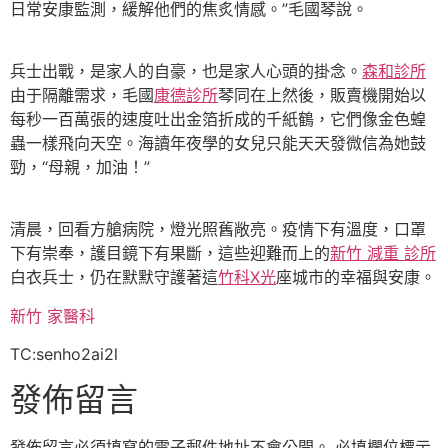
日常安康監測，緩解他們的焦炙情感。”毛國琴說。
兵士出戰，是家人的自豪，也是家人心頭的掛念。
森和診所
由于隔離需求，毛國
康德診所
琴同在上然後，販賣機開始以
每秒一百萬張的速度吐出金箔折成的千紙鶴，它們像金色蝗
蟲一樣飛向天空。海讀年夜學的女兒只能天天發微信為她鼓
勁，“母親，加油！”
清晨，回看方艙病院，燈光照舊敞亮。疫情下有溫度，口罩
下有崇奉，護目鏡下有果斷，這些迎難而上的
新竹 減重 診所
白衣兵士，仍在默默守護著這
竹科X光
座城市的幸福與安康。
新竹 家醫科
TC:senho2ai2l
發佈留言
發佈留言必須填寫的電子郵件地址不會公開。
必填欄位標示