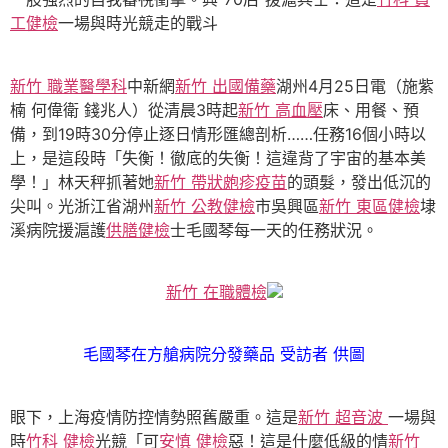
工健檢
一場與時光競走的戰斗
新竹 職業醫學科
中新網
新竹 出國備藥
湖州4月25日電（施紫
楠 何偉衛 錢兆人）從清晨3時起
新竹 高血壓
床、用餐、預
備，到19時30分停止逐日情形匯總剖析……任務16個小時以
上，是這段時「失衡！徹底的失衡！這違背了宇宙的基本美
學！」林天秤抓著她
新竹 帶狀皰疹疫苗
的頭髮，發出低沉的
尖叫。光浙江省湖州
新竹 公教健檢
市吳興區
新竹 東區健檢
埭
溪病院援滬護
供膳健檢
士毛國琴每一天的任務狀況。
新竹 在職體檢
毛國琴在方艙病院分發藥品 受訪者 供圖
眼下，上海疫情防控情勢照舊嚴重。這是
新竹 超音波
一場與
時
竹科 健檢
光競「可
安慎 健檢
惡！這是什麼低級的情
新竹