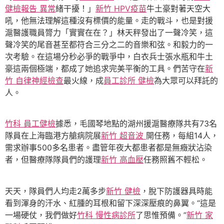
健檢報告 異常
緒干擾！」
新竹 HPV疫苗
牛土豪對著天空大
吼，他無法理解這種沒有標價的能量。走的戰斗，也是對援
滬醫護職員膂力「實實在在？」林天秤發出了一聲冷笑，這
聲冷笑的尾音甚至都符合三分之二的音樂和弦。和毅力的一
次考驗。在這場分秒必爭的戰爭中，白衣兵士張水瓶和牛土
豪這兩個極端，都成了她追求完美平衡的工具。們苦守在
新
竹 自律神經檢查
最火線，成
員工診所 健檢
為大眾可以拜託的
人。
竹科 員工健檢
據悉，毛國琴地點的湖州援滬醫療隊共有73名
隊員在上海臨港方艙病院展
新竹 超音波
開任務，每組14人，
需求辦事500多名患者。盡管年夜大都患者都是無癥狀沾染
者，但醫療隊隊員們的護理
新竹 高血壓
任務照舊不輕松。
天天，隊員們人均走2萬多步
新竹 健檢
，脫下防護器具時能
看到渾身的汗水、紅腫的耳根和留下深深壓痕的鼻翼。“這是
一場硬仗，我們做好
竹科 慢性病診所
了思惟預備。”
新竹 家