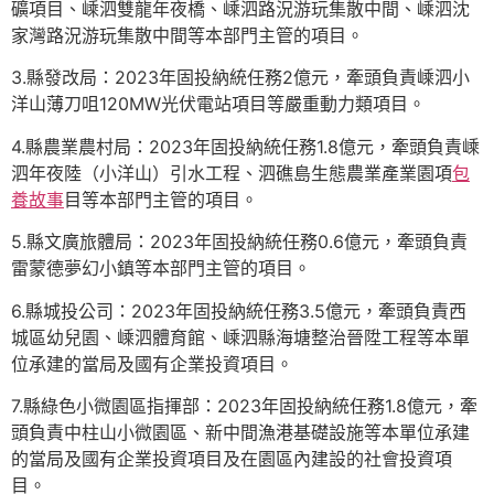
礦項目、嵊泗雙龍年夜橋、嵊泗路況游玩集散中間、嵊泗沈
家灣路況游玩集散中間等本部門主管的項目。
3.縣發改局：2023年固投納統任務2億元，牽頭負責嵊泗小
洋山薄刀咀120MW光伏電站項目等嚴重動力類項目。
4.縣農業農村局：2023年固投納統任務1.8億元，牽頭負責嵊
泗年夜陸（小洋山）引水工程、泗礁島生態農業產業園項
包
養故事
目等本部門主管的項目。
5.縣文廣旅體局：2023年固投納統任務0.6億元，牽頭負責
雷蒙德夢幻小鎮等本部門主管的項目。
6.縣城投公司：2023年固投納統任務3.5億元，牽頭負責西
城區幼兒園、嵊泗體育館、嵊泗縣海塘整治晉陞工程等本單
位承建的當局及國有企業投資項目。
7.縣綠色小微園區指揮部：2023年固投納統任務1.8億元，牽
頭負責中柱山小微園區、新中間漁港基礎設施等本單位承建
的當局及國有企業投資項目及在園區內建設的社會投資項
目。