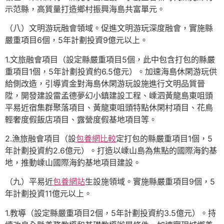
示范縣，高質量打造鄉村振興海島共富單元。
（八）文明游玩融會領域。促進文明游玩深度融會，實施縣
嚴重項目6個，5年計劃投資9億元以上。
1.文旅融會項目（設定縣嚴重項目5個，此中包含打包的縣嚴
重項目1個，5年計劃投資約6.5億元）。加速海島休閑游玩供
給側改造，引導資金對海島休閑游玩設施進行文明品質晉
陞，開發建設雷孟德夢幻小鎮建設工程、嵊泗黃龍島東咀頭
平易近宿集群聚落項目、黃龍東咀頭特點休閑村項目、花鳥
輕奢度假飯店項目、露營度假基地項目等。
2.漁旅融會項目（設
包養網比較
定打包的縣嚴重項目1個，5
年計劃投資約2.6億元）。打造以嵊山島為焦點的國際海釣基
地，推動嵊山國際海釣基地項目建設。
（九）平易近
包養網站
生設施領域。實施縣嚴重項目9個，5
年計劃投資11億元以上。
1.教導（設定縣嚴重項目2個，5年計劃投資約3.5億元）。持