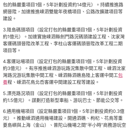
包的縣嚴重項目1個，5年計劃投資約14億元）。持續推進路
網晉陞，加速推進嵊泗雙龍年夜橋項目、公路改擴建項目等
建設。
3.陸島碼頭項目（設定打包的縣嚴重項目1個，5年計劃投資
約1億元）。加速實施嵊泗縣劍門路況碼頭建設工程、沈家灣
客運碼頭晉陞改革工程、李柱山客運碼頭晉陞改革工程二期
項目等。
4.客運站場項目（設定打包的縣嚴重項目1個，5年計劃投資
約3億元）。有序推進嵊泗游玩路況集散中間工程、嵊泗沈家
灣路況游玩集散中間工程、嵊泗縣泗礁島陸上客運中間工
包
養
程、嵊泗花鳥北岙客運中間建設工程等建設。
5.漂亮路況項目（設定打包的縣嚴重項目1個，5年計劃投資
約1.5億元）。謀劃打造新型車船、游玩巴士、節能公交等。
6.通用機場項目（設定縣嚴重項目1個，5年計劃投資約0.3億
元）。推動嵊泗通用機場建設，開通泗礁、枸杞、花鳥等重
要島嶼與上海（金山）、普陀山機場之間“半小時”商務游玩空