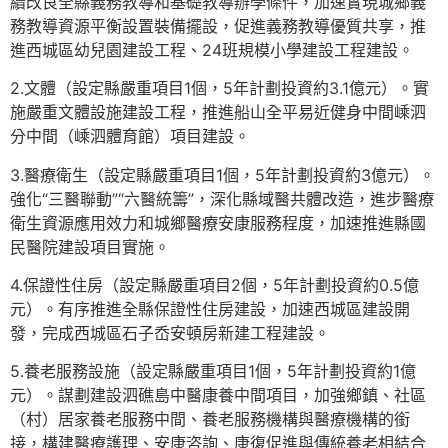
續改良全縣義務教導和基礎教導辦學條件，加速實現城鄉義
務教導資源平衡設置裝備擺設，促進義務教導優質共享，推
進西城區幼兒園建設工程、24班規模小學建設工程建設。
2.文體（設定縣嚴重項目1個，5年計劃投資約3.1億元）。實
施嚴重文體設施建設工程，推進船山全平易近健身中間嵊泗
分中間（嵊泗體育館）項目建設。
3.醫療衛生（設定縣嚴重項目1個，5年計劃投資約3億元）。
強化“三醫聯動”“六醫統籌”，深化縣域醫共體改造，進步醫療
衛生資源應用效力和城鄉醫療安康服務程度，加速推進縣國
民醫院建設項目實施。
4.保證性住房（設定縣嚴重項目2個，5年計劃投資約0.5億
元）。有序推進全縣保證性住房建設，加速西城區建設開
發，完成西城區石子岙安頓房新建工程建設。
5.養老服務設施（設定縣嚴重項目1個，5年計劃投資約1億
元）。謀劃建設泗礁島中醫康養中間項目，加強鄉鎮、社區
（村）居家養老服務中間、養老服務機構與醫療機構的銜
接，構建醫療護理、安康咨詢、康復促進與傳統養老相結合