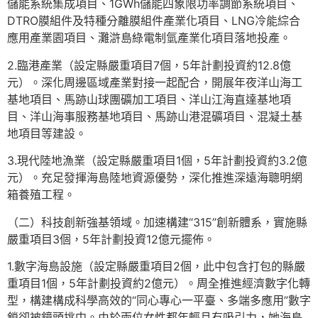
儲能系統集成項目、1GWh儲能四象限功率調節系統項目、
DTRO膜組件及特種分離膜組件產業化項目、LNG冷能綜合
應用產業園項目、灘滸島綠電制氫產業化項目落地投產。
2.臨港產業（設定縣嚴重項目7個，5年計劃投資約12.8億
元）。深化周邊區域產業對接一起配合，開展年夜洋山海工
基地項目、馬跡山球團礦加工項目、洋山江海直達基地項
目、洋山海事服務基地項目、馬跡山港混礦項目、混凝土基
地項目等建設。
3.現代陸地漁業（設定縣嚴重項目1個，5年計劃投資約3.2億
元）。充足發揮海島陸地資源優勢，深化推進深遠海聰明網
箱養殖工程。
（二）科技創新強基領域。加速構建“315”創新體系，實施縣
嚴重項目3個，5年計劃投資12億元擺佈。
1.數字海島設施（設定縣嚴重項目2個，此中包含打包的縣嚴
重項目1個，5年計劃投資約2億元）。周全推進經濟數字化轉
型，構建構成科學高效的“同心專心一平臺、多端多應用”數字
鎖卻被鏡頭挑中。由於兩位女性都年輕且有吸引力，她海島