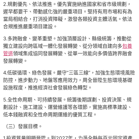
2.規劃優先、依法推進。優先實施納進國家和省市級規劃，
遲早都要干、帶動感化強的嚴重項目。堅持有用市場和有為
當局相結合，打消投資障礙，激發各類投資主體活氣。依法
合規推進嚴重項目建設。
3.多跨融會、變革重塑。加強頂層設計、縣級統籌，推動從
獨立建設向跨區域一體化發展轉變、從分領域自建向多
包養
管道
領域集成協同發展轉變、從單一效能向多價值跨界融會
發展轉變。
4.低碳循環、綠色發展。嚴守“三區三線”，加強生態環境風險
防控，進步動力、地盤等應用效力，周全晉陞生態環境基礎
設施程度，推進經濟社會發展綠色轉型。
5.全性命周期、可持續發展。統籌後期謀劃、投資決策、規
劃設計、施工建設、運營維護等各環節，實施高標準建設、
低本錢融資和全性命周期運維的優質工程。
（三）發展目標。
1.投資質量明顯晉陞。到2027年，力爭全縣每百元固定資產