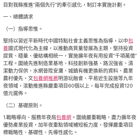
目對我縣推進“兩個先行”的牽引感化，制訂本實施計劃。
一、總體請求
（一）指導思惟。
堅持以習近平新時代中國特點社會主義思惟為指導，以中
包
養
國式現代化為主線，以推動高質量發展為主題，堅持投資
提質、穩量、優結構相統一，實施擴年夜有用投資“千項萬億”
工程。圍繞先進制造業基地、科技創新強基、路況強省、清
潔動力保供、水網晉陞安瀾、城鎮有機更換新的資料、農業
農村優先、文
包養網推薦
明游玩融會、平易近生設施等九年
夜領域，滾動推進縣嚴重項目60個以上，每年完成投資120
億元擺佈。
（二）基礎原則。
1.戰略導向、服務年夜局
包養網
。圍繞嚴重戰略，盡力擴年夜
優勢產業投資，加年夜重點領域補短板力度，發揮嚴重項目
標戰略性、基礎性、先導性感化。