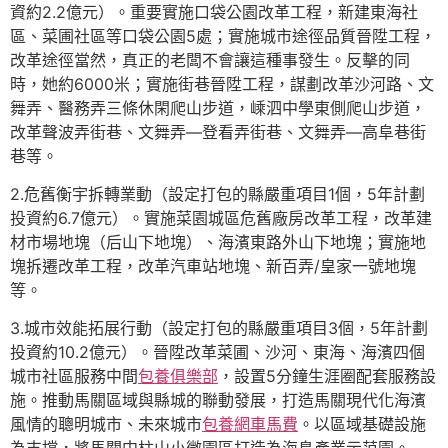
資約2.2億元）。重要實施口袋公園改革工程，新建東海社
區、菜圃社區等口袋公園5處；實施城市途徑品質晉陞工程，
改革途徑當然，真正的老闆不會讓這種事發生。反擊的同
時，她約6000米；實施街巷晉陞工程，謀劃改革沙河路、文
舞弄、醫務弄三條休閑爬山步道，嵊泗中學東側爬山步道，
改革聲波弄街巷、文舞弄—登看弄街巷、文舞弄—高阜巷街
巷等。
2.危舊衡宇拆轉業動（設定打包的縣嚴重項目1個，5年計劃
投資約6.7億元）。實施菜園城區危舊廠房改革工程，改革建
材市場地塊（后山下地塊）、海濱東路外山下地塊；實施地
塊拆遷改革工程，改革汽車站地塊、新百弄/皇家一號地塊
等。
3.城市效能拓展行動（設定打包的縣嚴重項目3個，5年計劃
投資約10.2億元）。晉陞改革菜圃、沙河、東海、海濱四個
城市社區服務中間
包養俱樂部
，設置5分鐘生涯圈配套服務設
施。推動馬關區域與縣城的聯動發展，打造馬關現代化海濱
風情的聰明城市、未來城市
包養網車馬費
。以區域基礎設施