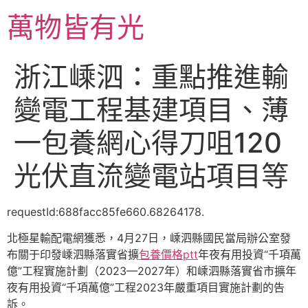
跳
萬物皆有光
至
主
要
浙江嵊泗：重點推進輸
內
容
變電工程基建項目、薄
一包養網心得刀咀120
光伏直流變電站項目等
requestId:688facc85fe660.68264178.
北極星輸配電網獲悉，4月27日，嵊泗縣國民當局辦公室發
布關于印發嵊泗縣落實省擴
包養價格ptt
年夜有用投資“千項萬
億”工程實施計劃（2023—2027年）和嵊泗縣落實省市擴年
夜有用投資“千項萬億”工程2023年嚴重項目實施計劃的告
訴。