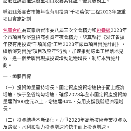
點放在謀劃推進嚴重項目及要素保證、優質服務上。
嵊泗縣落實省市擴年夜有用投資“千項萬億”工程2023年嚴重
項目實施計劃
包養合約
為貫徹落實市委八屆三次全會精力和
包養網
2023年
全市項目攻堅暨招商引資年夜會精力，認真執行《浙江省擴
年夜有用投資“千項萬億”工程2023年嚴重項目實施計劃》，
繼續深刻實施“項目攻堅年”行動，加速推動嚴重工程落地見
效，進一個步驟實現擴投資增動能穩增長，制訂本實施計
劃。
一、總體目標
（一）投資總量堅持增長。固定資產投資增速快于面上經濟
增速，快于全省均勻增速，確保2023年全市固定資產投資總
量達到100億元以上，增速達64%，有用支撐我縣經濟穩增
長。
（二）投資結構不斷優化。力爭2023年高新技術產業投資以
及路況、水利和動力投資增速均快于面上投資增速。