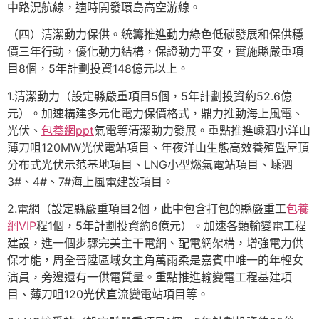
中路況航線，適時開發環島高空游線。
（四）清潔動力保供。統籌推進動力綠色低碳發展和保供穩
價三年行動，優化動力結構，保證動力平安，實施縣嚴重項
目8個，5年計劃投資148億元以上。
1.清潔動力（設定縣嚴重項目5個，5年計劃投資約52.6億
元）。加速構建多元化電力保價格式，鼎力推動海上風電、
光伏、
包養網ppt
氣電等清潔動力發展。重點推進嵊泗小洋山
薄刀咀120MW光伏電站項目、年夜洋山生態高效養殖暨屋頂
分布式光伏示范基地項目、LNG小型燃氣電站項目、嵊泗
3#、4#、7#海上風電建設項目。
2.電網（設定縣嚴重項目2個，此中包含打包的縣嚴重工
包養
網VIP
程1個，5年計劃投資約6億元）。加速各類輸變電工程
建設，進一個步驟完美主干電網、配電網架構，增強電力供
保才能，周全晉陞區域女主角萬雨柔是嘉賓中唯一的年輕女
演員，旁邊還有一供電質量。重點推進輸變電工程基建項
目、薄刀咀120光伏直流變電站項目等。