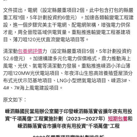
文件提出，電網（設定縣嚴重項目2個，此中包含打包的縣嚴
重工程1個，5年計劃投資約6億元）。加速各類輸變電工程建
設，進一個步驟完美主干電網、配電網架構，增強電力供保
才能，周全晉陞區域供電質量。重點推進輸變電工程基建項
目、薄刀咀120光伏直流變電站項目等。
清潔動
包養網評價
力（設定縣嚴重項目5個，5年計劃投資約
52.6億元）。加速構建多元化電力保價格式，鼎力推動海上
風電、光伏、氣電等清潔動力發展。重點推進嵊泗小洋山薄
刀咀120MW光伏電站項目、年夜洋山生態高效養殖暨屋頂分
布式光伏示范基地項目、LNG小型燃氣電站項目、嵊泗3#、
4#、7#海上風電建設項目。
原文如下：
嵊泗縣國民當局辦公室關于印發嵊泗縣落實省擴年夜有用投
資“千項萬億”工程實施計劃（2023—2027年）
短期包養
和
嵊泗縣落實省市擴年夜有用投資“千項萬億”工程