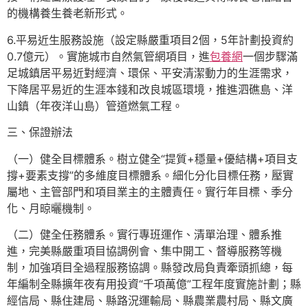
的機構養生養老新形式。
6.平易近生服務設施（設定縣嚴重項目2個，5年計劃投資約
0.7億元）。實施城市自然氣管網項目，進
包養網
一個步驟滿
足城鎮居平易近對經濟、環保、平安清潔動力的生涯需求，
下降居平易近的生涯本錢和改良城區環境，推進泗礁島、洋
山鎮（年夜洋山島）管道燃氣工程。
三、保證辦法
（一）健全目標體系。樹立健全“提質+穩量+優結構+項目支
撐+要素支撐”的多維度目標體系。細化分化目標任務，壓實
屬地、主管部門和項目業主的主體責任。實行年目標、季分
化、月晾曬機制。
（二）健全任務體系。實行專班運作、清單治理、體系推
進，完美縣嚴重項目協調例會、集中開工、督導服務等機
制，加強項目全過程服務協調。縣發改局負責牽頭抓總，每
年編制全縣擴年夜有用投資“千項萬億”工程年度實施計劃；縣
經信局、縣住建局、縣路況運輸局、縣農業農村局、縣文廣