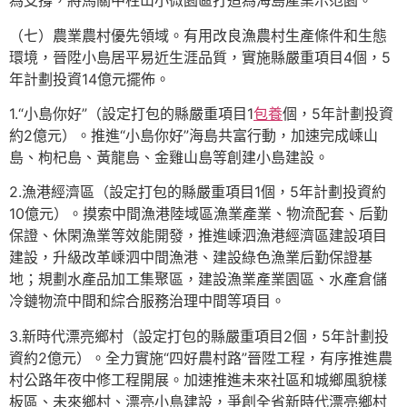
為支撐，將馬關中柱山小微園區打造為海島產業示范園。
（七）農業農村優先領域。有用改良漁農村生產條件和生態
環境，晉陞小島居平易近生涯品質，實施縣嚴重項目4個，5
年計劃投資14億元擺佈。
1.“小島你好”（設定打包的縣嚴重項目1
包養
個，5年計劃投資
約2億元）。推進“小島你好”海島共富行動，加速完成嵊山
島、枸杞島、黃龍島、金雞山島等創建小島建設。
2.漁港經濟區（設定打包的縣嚴重項目1個，5年計劃投資約
10億元）。摸索中間漁港陸域區漁業產業、物流配套、后勤
保證、休閑漁業等效能開發，推進嵊泗漁港經濟區建設項目
建設，升級改革嵊泗中間漁港、建設綠色漁業后勤保證基
地；規劃水產品加工集聚區，建設漁業產業園區、水產倉儲
冷鏈物流中間和綜合服務治理中間等項目。
3.新時代漂亮鄉村（設定打包的縣嚴重項目2個，5年計劃投
資約2億元）。全力實施“四好農村路”晉陞工程，有序推進農
村公路年夜中修工程開展。加速推進未來社區和城鄉風貌樣
板區、未來鄉村、漂亮小島建設，爭創全省新時代漂亮鄉村