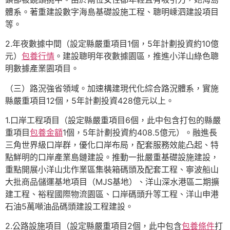
體系。著重建設數字海島基礎設施工程、聰明嵊泗建設項目
等。
2.年夜數據中間（設定縣嚴重項目1個，5年計劃投資約10億
元）
包養行情
。建設聰明年夜數據園區，推進小洋山綠色聰
明數據產業園項目。
（三）路況強省領域。加速構建現代化綜合路況體系，實施
縣嚴重項目12個，5年計劃投資428億元以上。
1.口岸工程項目（設定縣嚴重項目6個，此中包含打包的縣嚴
重項目
包養金額
1個，5年計劃投資約408.5億元）。融進長
三角世界級口岸群，優化口岸布局，配套服務效能凸起、特
點鮮明的口岸產業島鏈建設。推動一批嚴重基礎設施建設，
重點開展小洋山北作業區集裝箱碼頭及配套工程、寧波船山
大批商品儲運基地項目（MJS基地）、洋山深水港區二期擴
建工程、裕程國際物流園區、口岸碼頭升等工程、洋山申港
石油5萬噸油品碼頭建設工程建設。
2.公路設施項目（設定縣嚴重項目2個，此中包含
包養條件
打