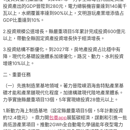
投資產出的GDP晉陞到280元，電力總裝機容量達到140萬千
瓦以上，水網覆蓋率達到90%以上，文明游玩產業增添值占
GDP比重達到10%。
2.投資規模公道增長。縣嚴重項目5年累計完成投資600億元
以上，帶動全縣固定資產投資增長快于經濟增長。
3.投資結構不斷優化。到2027年，房地產投資占比穩中有
降，現代化基礎設施體系加速優化，路況、動力、水利投資
增速10%以上。
二、重要任務
（一）先進制造業基地領域。著力晉陞嵊泗海島特點產業基
礎才能和產業鏈現代化程度，加速構建現代陸地產業體系。
力爭實施縣嚴重項目13個，5年實現總投資28億元以上。
1.新動力海上制造基地（設定縣嚴重項目5個，5年計劃投資
約12.4億元）。鼎力開
包養app
展藍碳經濟，謀劃和引進一批
高低游產業項目。推動2GWh全自動電化學儲能年夜型電力