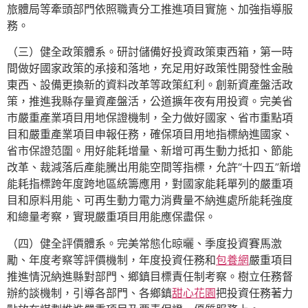
旅體局等牽頭部門依照職責分工推進項目實施、加強指導服
務。
（三）健全政策體系。研討儲備好投資政策東西箱，第一時
間做好國家政策的承接和落地，充足用好政策性開發性金融
東西、設備更換新的資料改革等政策紅利。創新資產盤活政
策，推進我縣存量資產盤活，公道擴年夜有用投資。完美省
市嚴重產業項目用地保證機制，全力做好國家、省市重點項
目和嚴重產業項目申報任務，確保項目用地指標納進國家、
省市保證范圍。用好能耗增量、新增可再生動力抵扣、節能
改革、裁減落后產能騰出用能空間等指標，允許“十四五”新增
能耗指標跨年度跨地區統籌應用，對國家能耗單列的嚴重項
目和原料用能、可再生動力電力消費量不納進處所能耗強度
和總量考察，實現嚴重項目用能應保盡保。
（四）健全評價體系。完美常態化晾曬、季度投資賽馬激
勵、年度考察等評價機制，年度投資任務和
包養網
嚴重項目
推進情況納進縣對部門、鄉鎮目標責任制考察。樹立任務督
辦約談機制，引導各部門、各鄉鎮
甜心花園
把投資任務著力