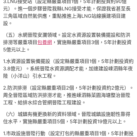
3.LNG接受站（設定縣嚴重項目1個，5年計劃投資約90億
元）。進一個步驟晉陞我縣LNG接受才能，保證我省甚至長
三角區域自然氣供應，重點推進上海LNG站線擴建項目建
設。
（五）水網晉陞安瀾領域。設定水資源設置裝備擺設和防洪
排澇等嚴重項目
包養網
，實施縣嚴重項目3個，5年計劃投資
5億元以上。
1.水資源設置裝備擺設（設定縣嚴重項目1個，5年計劃投資約
3.8億元）。系統晉陞水資源調配才能，加速建設嵊泗縣年夜
陸（小洋山）引水工程。
2.防洪排澇（設定縣嚴重項目2個，5年計劃投資約2億元）。
周全晉陞區域防洪排澇才能，推進嵊泗縣菜園海塘整治晉陞
工程、給排水綜合管網晉陞工程建設。
（六）城鎮有機更換新的資料領域。晉陞城鎮設施韌性靠得
住水平，實施縣嚴重項目5個，5年計劃投資19億元以上。
1.市政設施晉陞行動（設定打包的縣嚴重項目1個，5年計劃投