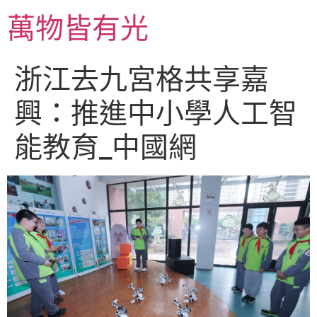
跳
萬物皆有光
至
主
要
浙江去九宮格共享嘉
內
容
興：推進中小學人工智
能教育_中國網