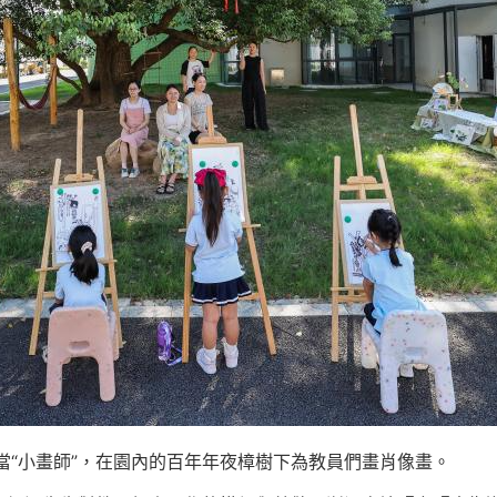
當“小畫師”，在園內的百年年夜樟樹下為教員們畫肖像畫。