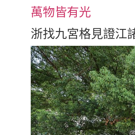
跳
萬物皆有光
至
主
要
浙找九宮格見證江諸
內
容