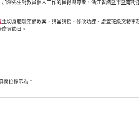
，加深先生對教員個人工作的懂得與尊敬，浙江省諸暨市暨南街
屋
生切身體驗預備教案、講堂講授、修改功課、處置班級突發事
合慶賀節日。
填欄位標示為
*